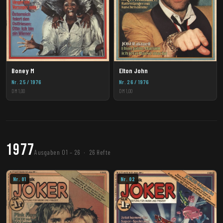
Boney M
Elton John
Nr. 25 / 1976
Nr. 26 / 1976
DM 1,00
DM 1,00
1977
Ausgaben 01 – 26 · 26 Hefte
Nr. 01
Nr. 02