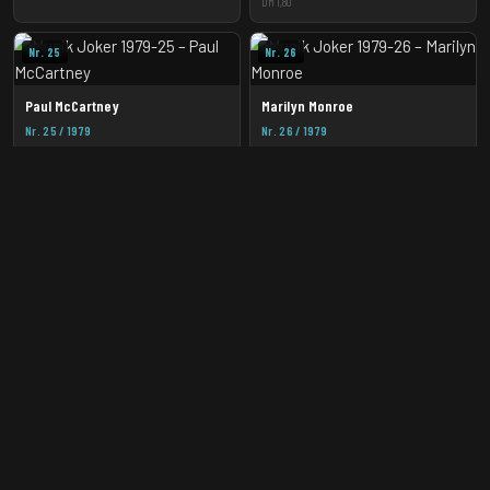
DM 1,80
Nr. 25
Nr. 26
Paul McCartney
Marilyn Monroe
Nr. 25 / 1979
Nr. 26 / 1979
DM 1,80
DM 1,80
BRAVO
-ARCHIV
Die Welt der BRAVO von 1956 bis heute