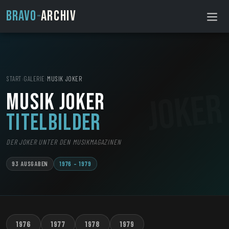
BRAVO
-
ARCHIV
START
›
GALERIE
›
MUSIK JOKER
Musik Joker
Titelbilder
DER JOKER UNTER DEN MUSIKMAGAZINEN
93 AUSGABEN
1976 – 1979
1976
1977
1978
1979