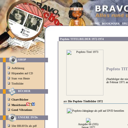
HOME
|
BOOKMARK
|
SPE
Popfoto TITELBILDER 1972-1974
SHOP
Aufklärung
Popfoto TI
Hitparaden auf CD
Stars von Heute
(Nachfolger der ni
ab Februar 1971 au
Titelbilder
BÜCHER
Chart-Bücher
Die Popfoto Titelbilder 1972
Musicboxen
Good Vibrations
Popfoto-Jahrgänge als pdf auf DVD bestellen
UNSERE DVDs
Ausgabe 66 (335)
50er BRAVOs als pdf
Januar 1972