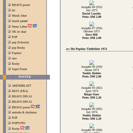
BRAVO poster
Ausgabe 84 (353)
hit
Juli 1973
David Cassidy
Musik Joker
Preis: DM 2,00
musik parade
Neues Leben
Ausgabe 87 (356)
Oktober 1973
OK ist okay
Dave Hill
POP
Preis: DM 2,00
pop (Schweiz)
pop Rocky
Die Popfoto Titelbilder 1974
Popfoto
rave
Rocky
Ausgabe 90 (359)
Super Poster
Januar 1974
Noddy Holder
Preis: DM 2,00
POSTER
ABENDBLATT
Ausgabe 93 (362)
BEST (FRA)
April 1974
Ringo Starr
BRAVO DIN A1
Preis: DM 2,20
BRAVO DIN A2
BRAVO poster
Ausgabe 96 (365)
Juli 1974
melodie & rhythmus
Noddy Holder
POP
Preis: DM 2,20
POPFOTO
Rocky
Ausgabe 99 (368)
A