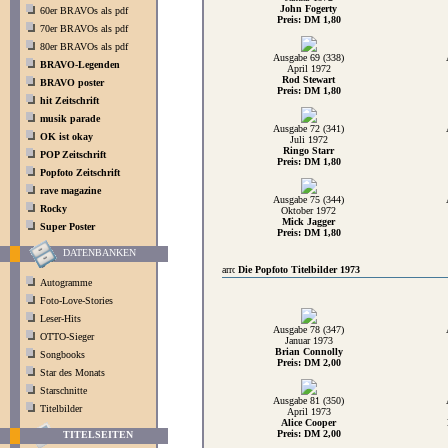
John Fogerty
60er BRAVOs als pdf
Preis: DM 1,80
70er BRAVOs als pdf
80er BRAVOs als pdf
Ausgabe 69 (338)
BRAVO-Legenden
April 1972
Rod Stewart
BRAVO poster
Preis: DM 1,80
hit Zeitschrift
musik parade
Ausgabe 72 (341)
OK ist okay
Juli 1972
Ringo Starr
POP Zeitschrift
Preis: DM 1,80
Popfoto Zeitschrift
rave magazine
Ausgabe 75 (344)
Rocky
Oktober 1972
Mick Jagger
Super Poster
Preis: DM 1,80
DATENBANKEN
Die Popfoto Titelbilder 1973
Autogramme
Foto-Love-Stories
Leser-Hits
Ausgabe 78 (347)
OTTO-Sieger
Januar 1973
Brian Connolly
Songbooks
Preis: DM 2,00
Star des Monats
Starschnitte
Ausgabe 81 (350)
Titelbilder
April 1973
Alice Cooper
Preis: DM 2,00
TITELSEITEN