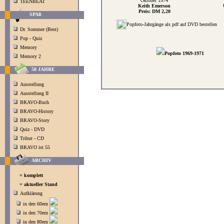
Oktober 1974
TEENBEAT
Keith Emerson
Preis: DM 2,20
SPAß
Popfoto-Jahrgänge als pdf auf DVD bestellen
Dr. Sommer (Best)
Pop - Quiz
Memory
Popfoto 1969-1971
Memory 2
50 JAHRE
Ausstellung
Ausstellung II
BRAVO-Buch
BRAVO-History
BRAVO-Story
Quiz - DVD
Tribut - CD
BRAVO ist 55
ARCHIV
= komplett
= aktueller Stand
Aufklärung
in den 60ern
in den 70ern
in den 80ern