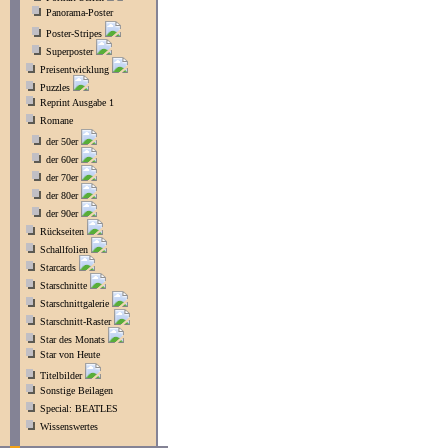
Panorama-Poster
Poster-Stripes
Superposter
Preisentwicklung
Puzzles
Reprint Ausgabe 1
Romane
der 50er
der 60er
der 70er
der 80er
der 90er
Rückseiten
Schallfolien
Starcards
Starschnitte
Starschnittgalerie
Starschnitt-Raster
Star des Monats
Star von Heute
Titelbilder
Sonstige Beilagen
Special: BEATLES
Wissenswertes