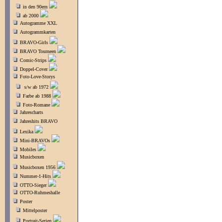
in den 90ern
ab 2000
Autogramme XXL
Autogrammkarten
BRAVO-Girls
BRAVO Tourneen
Comic-Strips
Doppel-Cover
Foto-Love-Storys
s/w ab 1972
Farbe ab 1988
Foto-Romane
Jahrescharts
Jahreshits BRAVO
Lexika
Mini-BRAVOs
Mobiles
Musicboxen
Musicboxen 1956
Nummer-1-Hits
OTTO-Sieger
OTTO-Ruhmeshalle
Poster
Mittelposter
Portrait-Serien