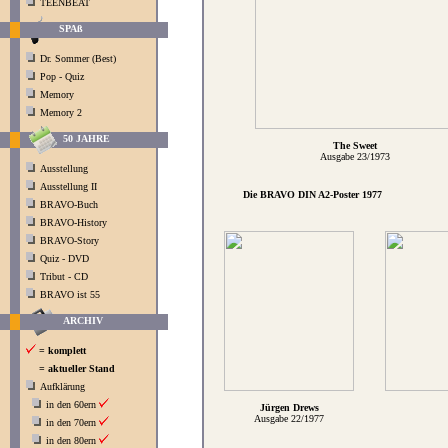
TEENBEAT
SPAß
Dr. Sommer (Best)
Pop - Quiz
Memory
Memory 2
50 JAHRE
The Sweet
Ausgabe 23/1973
Ausstellung
Ausstellung II
Die BRAVO DIN A2-Poster 1977
BRAVO-Buch
BRAVO-History
BRAVO-Story
Quiz - DVD
Tribut - CD
BRAVO ist 55
ARCHIV
= komplett
= aktueller Stand
Aufklärung
in den 60ern
Jürgen Drews
Ausgabe 22/1977
in den 70ern
in den 80ern