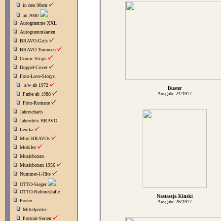
in den 90ern
ab 2000
Autogramme XXL
Autogrammkarten
BRAVO-Girls
BRAVO Tourneen
Comic-Strips
Doppel-Cover
Foto-Love-Storys
s/w ab 1972
Buster
Ausgabe 24/1977
Farbe ab 1988
Foto-Romane
Jahrescharts
Jahreshits BRAVO
Lexika
Mini-BRAVOs
Mobiles
Musicboxen
Musicboxen 1956
Nummer-1-Hits
OTTO-Sieger
OTTO-Ruhmeshalle
Nastassja Kinski
Poster
Ausgabe 26/1977
Mittelposter
Portrait-Serien