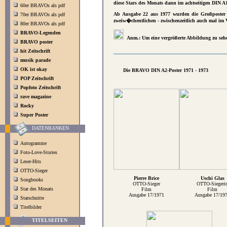
diese Stars des Monats dann im achtseitigen DIN A
60er BRAVOs als pdf
Ab Ausgabe 22 aus 1977 wurden die Großposter w
70er BRAVOs als pdf
zweiw�chentlichen - zwischenzeitlich auch mal i
80er BRAVOs als pdf
BRAVO-Legenden
Anm.: Um eine vergrößerte Abbildung zu sehen,
BRAVO poster
hit Zeitschrift
musik parade
OK ist okay
Die BRAVO DIN A2-Poster 1971 - 1973
POP Zeitschrift
Popfoto Zeitschrift
rave magazine
Rocky
Super Poster
DATENBANKEN
Autogramme
Foto-Love-Stories
Leser-Hits
OTTO-Sieger
Pierre Brice
Uschi Glas
Songbooks
OTTO-Sieger
OTTO-Siegeri
Star des Monats
Film
Film
Ausgabe 17/1971
Ausgabe 17/19
Starschnitte
Titelbilder
TITELSEITEN