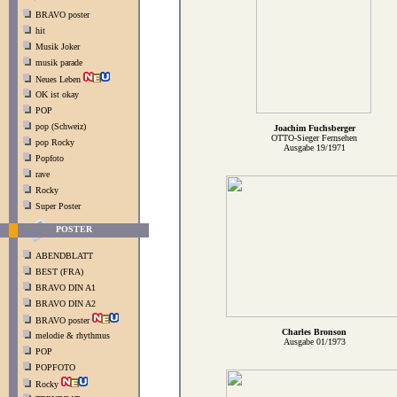
BRAVO poster
hit
Musik Joker
musik parade
Neues Leben
OK ist okay
POP
pop (Schweiz)
Joachim Fuchsberger
OTTO-Sieger Fernsehen
pop Rocky
Ausgabe 19/1971
Popfoto
rave
Rocky
Super Poster
POSTER
ABENDBLATT
BEST (FRA)
BRAVO DIN A1
BRAVO DIN A2
BRAVO poster
Charles Bronson
melodie & rhythmus
Ausgabe 01/1973
POP
POPFOTO
Rocky