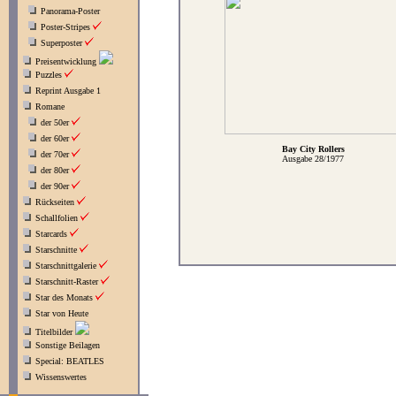
Panorama-Poster
Poster-Stripes
Superposter
Preisentwicklung
Puzzles
Reprint Ausgabe 1
Romane
der 50er
der 60er
Bay City Rollers
der 70er
Ausgabe 28/1977
der 80er
der 90er
Rückseiten
Schallfolien
Starcards
Starschnitte
Starschnittgalerie
Starschnitt-Raster
Star des Monats
Star von Heute
Titelbilder
Sonstige Beilagen
Special: BEATLES
Wissenswertes