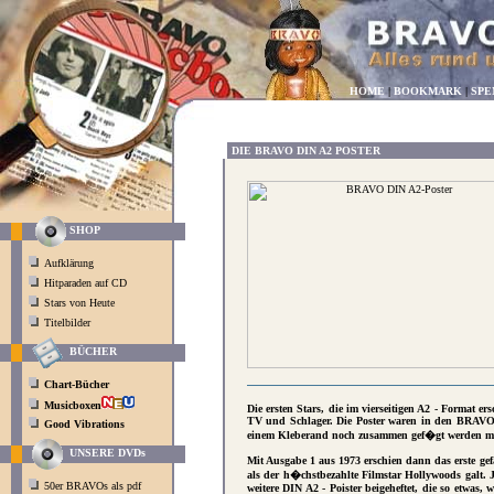
HOME
|
BOOKMARK
|
SPE
DIE BRAVO DIN A2 POSTER
SHOP
Aufklärung
Hitparaden auf CD
Stars von Heute
Titelbilder
BÜCHER
Chart-Bücher
Musicboxen
Die ersten Stars, die im vierseitigen A2 - Format
TV und Schlager. Die Poster waren in den BRAVOs m
Good Vibrations
einem Kleberand noch zusammen gef�gt werden m
UNSERE DVDs
Mit Ausgabe 1 aus 1973 erschien dann das erste ge
als der h�chstbezahlte Filmstar Hollywoods galt
50er BRAVOs als pdf
weitere DIN A2 - Poister beigeheftet, die so etwas