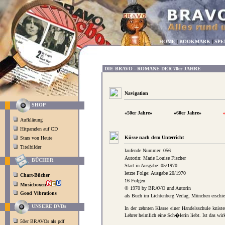
HOME
|
BOOKMARK
|
SPE
DIE BRAVO - ROMANE DER 70er JAHRE
Navigation
SHOP
«50er Jahre»
«60er Jahre»
Aufklärung
Hitparaden auf CD
Küsse nach dem Unterricht
Stars von Heute
Titelbilder
laufende Nummer: 056
Autorin: Marie Louise Fischer
BÜCHER
Start in Ausgabe: 05/1970
letzte Folge: Ausgabe 20/1970
Chart-Bücher
16 Folgen
Musicboxen
© 1970 by BRAVO und Autorin
Good Vibrations
als Buch im Lichtenberg Verlag, München erschi
UNSERE DVDs
In der zehnten Klasse einer Handelsschule knis
Lehrer heimlich eine Sch�lerin liebt. Ist das wir
50er BRAVOs als pdf