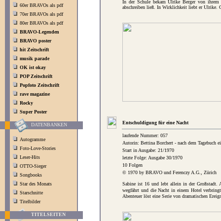
In der Schule bekam Ulrike Berger von ihrem L
60er BRAVOs als pdf
abschreiben ließ. In Wirklichkeit liebt er Ulrik
70er BRAVOs als pdf
80er BRAVOs als pdf
BRAVO-Legenden
BRAVO poster
hit Zeitschrift
musik parade
OK ist okay
POP Zeitschrift
Popfoto Zeitschrift
rave magazine
Rocky
Super Poster
Entschuldigung für eine Nacht
DATENBANKEN
laufende Nummer: 057
Autogramme
Autorin: Bettina Borchert - nach dem Tagebuch 
Foto-Love-Stories
Start in Ausgabe: 21/1970
Leser-Hits
letzte Folge: Ausgabe 30/1970
10 Folgen
OTTO-Sieger
© 1970 by BRAVO und Ferenczy A.G., Zürich
Songbooks
Star des Monats
Sabine ist 16 und lebt allein in der Großstadt
wegfährt und die Nacht in einem Hotel verbring
Starschnitte
Abenteuer löst eine Serie von dramatischen Ereig
Titelbilder
TITELSEITEN