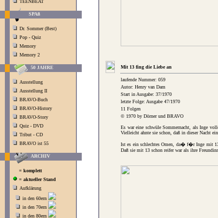
TEENBEAT
SPAß
Dr. Sommer (Best)
Pop - Quiz
Memory
Memory 2
Mit 13 fing die Liebe an
50 JAHRE
laufende Nummer: 059
Ausstellung
Autor: Henry van Dam
Ausstellung II
Start in Ausgabe: 37/1970
BRAVO-Buch
letzte Folge: Ausgabe 47/1970
BRAVO-History
11 Folgen
© 1970 by Dörner und BRAVO
BRAVO-Story
Quiz - DVD
Es war eine schwüle Sommernacht, als Inge volle
Vielleicht ahnte sie schon, daß in dieser Nacht ei
Tribut - CD
BRAVO ist 55
Ist es ein schlechtes Omen, da� f�r Inge mit 1
Daß sie mit 13 schon reifer war als ihre Freundin
ARCHIV
= komplett
= aktueller Stand
Aufklärung
in den 60ern
in den 70ern
in den 80ern