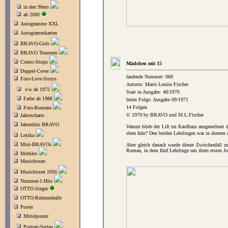
in den 90ern
ab 2000
Autogramme XXL
Autogrammkarten
BRAVO-Girls
BRAVO Tourneen
Comic-Strips
Mädchen mit 15
Doppel-Cover
laufende Nummer: 060
Foto-Love-Storys
Autorin: Marie Louise Fischer
s/w ab 1972
Start in Ausgabe: 48/1970
Farbe ab 1988
letzte Folge: Ausgabe 09/1971
14 Folgen
Foto-Romane
© 1970 by BRAVO und M.L.Fischer
Jahrescharts
Jahreshits BRAVO
Warum blieb der Lift im Kaufhaus ausgerechnet da
oben fuhr? Den beiden Lehrlingen war in diesem A
Lexika
Mini-BRAVOs
Aber gleich danach wurde dieser Zwischenfall z
Roman, in dem fünf Lehrlinge um ihren ersten J
Mobiles
Musicboxen
Musicboxen 1956
Nummer-1-Hits
OTTO-Sieger
OTTO-Ruhmeshalle
Poster
Mittelposter
Portrait-Serien