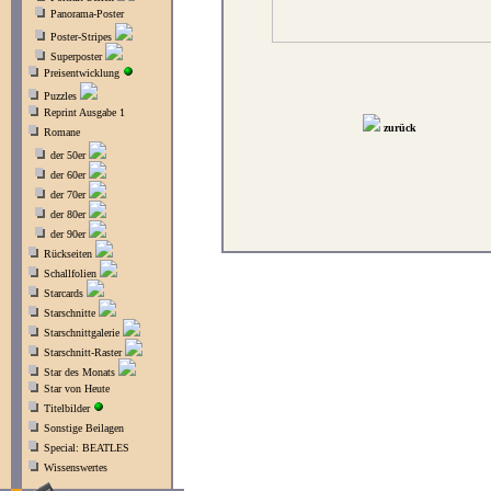
Panorama-Poster
Poster-Stripes
Superposter
Preisentwicklung
Puzzles
Reprint Ausgabe 1
zurück
Romane
der 50er
der 60er
der 70er
der 80er
der 90er
Rückseiten
Schallfolien
Starcards
Starschnitte
Starschnittgalerie
Starschnitt-Raster
Star des Monats
Star von Heute
Titelbilder
Sonstige Beilagen
Special: BEATLES
Wissenswertes