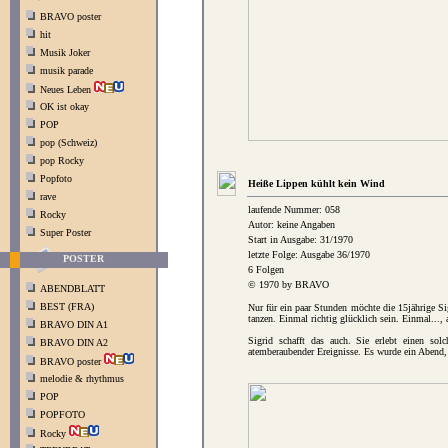
BRAVO poster
hit
Musik Joker
musik parade
Neues Leben
OK ist okay
POP
pop (Schweiz)
pop Rocky
Popfoto
Heiße Lippen kühlt kein Wind
rave
laufende Nummer: 058
Rocky
Autor: keine Angaben
Super Poster
Start in Ausgabe: 31/1970
letzte Folge: Ausgabe 36/1970
POSTER
6 Folgen
© 1970 by BRAVO
ABENDBLATT
BEST (FRA)
Nur für ein paar Stunden möchte die 15jährige Si
tanzen. Einmal richtig glücklich sein. Einmal..., 
BRAVO DIN A1
Sigrid schafft das auch. Sie erlebt einen sol
BRAVO DIN A2
atemberaubender Ereignisse. Es wurde ein Abend, d
BRAVO poster
melodie & rhythmus
POP
POPFOTO
Rocky