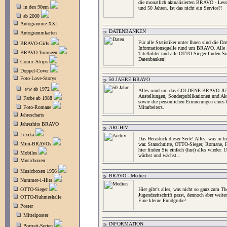
die monatlich aktualisierten BRAVO - Less
in den 90ern
und 50 Jahren. Ist das nicht ein Service?!
ab 2000
Autogramme XXL
DATENBANKEN
Autogrammkarten
Für alle Statistiker unter Ihnen sind die Da
BRAVO-Girls
Informationsquelle rund um BRAVO. Alle 
BRAVO Tourneen
Titelbilder und alle OTTO-Sieger finden Sie
Datenbanken!
Comic-Strips
Doppel-Cover
Foto-Love-Storys
50 JAHRE BRAVO
s/w ab 1972
Alles rund um das GOLDENE BRAVO JU
Austellungen, Sonderpublikationen und Ak
Farbe ab 1988
sowie die persönlichen Erinnerungen eine
Foto-Romane
Mitarbeiters.
Jahrescharts
Jahreshits BRAVO
ARCHIV
Lexika
Das Herzstück dieser Seite! Alles, was in
Mini-BRAVOs
war. Starschnitte, OTTO-Sieger, Romane, F
hier finden Sie einfach (fast) alles wieder.
Mobiles
wächst und wächst...
Musicboxen
Musicboxen 1956
BRAVO - Medien
Nummer-1-Hits
OTTO-Sieger
Hier gibt's alles, was nicht so ganz zum
Jugendzeitschrift passt, dennoch aber weit
OTTO-Ruhmeshalle
Eine kleine Fundgrube!
Poster
Mittelposter
INFORMATION
Portrait-Serien