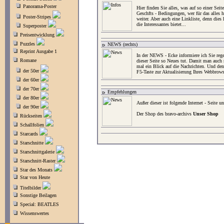
Panorama-Poster
Hier finden Sie alles, was auf so einer Sei
Geschfts - Bedingungen, wer für das alles h
Poster-Stripes
weiter. Aber auch eine Linkliste, denn dies h
die Interessantes bietet...
Superposter
Preisentwicklung
Puzzles
NEWS (rechts)
Reprint Ausgabe 1
In der NEWS - Ecke informiere ich Sie rege
Romane
dieser Seite so Neues tut. Damit man auch 
mal ein Blick auf die Nachrichten. Und de
der 50er
F5-Taste zur Aktualisierung Ihres Webbrows
der 60er
der 70er
Empfehlungen
der 80er
Außer dieser ist folgende Internet - Seite 
der 90er
Der Shop des bravo-archivs
Unser Shop
Rückseiten
Schallfolien
Starcards
Starschnitte
Starschnittgalerie
Starschnitt-Raster
Star des Monats
Star von Heute
Titelbilder
Sonstige Beilagen
Special: BEATLES
Wissenswertes