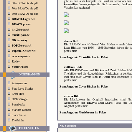
gibt es nun auch kompakt im Paket zu sensationellen P
60er BRAVOs als pdf
kurzweilige Lesevergnügen für die kommende, dunklere 
Verschenken geeignet!
70er BRAVOs als pdf
80er BRAVOs als pdf
BRAVO-Legenden
BRAVO poster
hit Zeitschrift
musik parade
OK ist okay
oberes Bild:
Die BRAVO-Leser-Hitlisten! Vier Bücher – nach Jahrze
POP Zeitschrift
Leser-Hitlisten von 1956 – 1999 lückenlos Woche für 
Popfoto Zeitschrift
geht's hier:
rave magazine
Zum Angebot: Chart-Bücher im Paket
Rocky
Super Poster
mittleres Bild:
Alle BRAVO-Cover und Rückseiten! Zwei Bücher bild
Titelbilder und die dazugehörigen Rückseiten in perfekt
DATENBANKEN
80er und 90er Covern sind in Arbeit und erscheinen 
geht's hier:
Autogramme
Zum Angebot: Cover-Bücher im Paket
Foto-Love-Stories
Leser-Hits
unteres Bild:
OTTO-Sieger
Die Musikboxen im Original! Inzwischen sind fün
Abbildungen der BRAVO-Leser-Charts (1956 bis 19
Songbooks
Angebot geht's hier:
Star des Monats
Zum Angebot: Musicboxen im Paket
Starschnitte
Titelbilder
Neue Website
TITELSEITEN