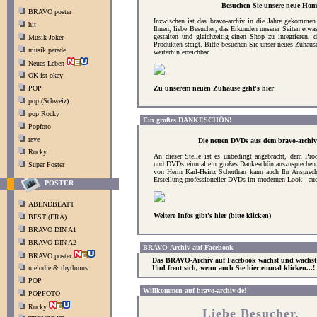
Besuchen Sie unsere neue Hom
BRAVO poster
Inzwischen ist das bravo-archiv in die Jahre gekommen.
hit
Ihnen, liebe Besucher, das Erkunden unserer Seiten etw
gestalten und gleichzeitig einen Shop zu integrieren, 
Musik Joker
Produkten steigt. Bitte besuchen Sie unser neues Zuhause
musik parade
weiterhin erreichbar.
Neues Leben
OK ist okay
POP
Zu unserem neuen Zuhause geht's hier
pop (Schweiz)
pop Rocky
Ein großes DANKESCHÖN!
Popfoto
rave
Die neuen DVDs aus dem bravo-archiv
Rocky
An dieser Stelle ist es unbedingt angebracht, dem Pro
und DVDs einmal ein großes Dankeschön auszusprechen.
Super Poster
von Herrn Karl-Heinz Scherthan kann auch Ihr Ansprech
Erstellung professioneller DVDs im modernen Look - auch
POSTER
ABENDBLATT
Weitere Infos gibt's hier (bitte klicken)
BEST (FRA)
BRAVO DIN A1
BRAVO DIN A2
BRAVO-Archiv auf Facebook
BRAVO poster
Das BRAVO-Archiv auf Facebook wächst und wächst
melodie & rhythmus
Und freut sich, wenn auch Sie hier einmal klicken...!
POP
Willkommen auf bravo-archiv.de!
POPFOTO
Rocky
Liebe Besucher,