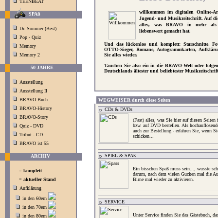
TEENBEAT
willkommen im digitalen Online-Ar
SPAß
Jugend- und Musikzeitschrift. Auf die
alles, was BRAVO in mehr als 
Dr. Sommer (Best)
liebenswert gemacht hat.
Pop - Quiz
Und das lückenlos und komplett: Starschnitte, Foto
Memory
OTTO-Sieger, Romane, Autogrammkarten, Aufkläru
Memory 2
Sie alles wieder.
Tauchen Sie also ein in die BRAVO-Welt oder folge
50 JAHRE
Deutschlands ältester und beliebtester Musikzeitschr
Ausstellung
Ausstellung II
BRAVO-Buch
WEGWEISER durch diese Seiten
BRAVO-History
CDs & DVDs
BRAVO-Story
(Fast) alles, was Sie hier auf diesen Seite
bzw. auf DVD bestellen. Als hochauflösend
Quiz - DVD
auch zur Bestellung - erfahren Sie, wenn Si
Tribut - CD
schicken...
BRAVO ist 55
SPIEL & SPAß
ARCHIV
Ein bisschen Spaß muss sein..., wusste sch
= komplett
darum, nach dem vielen Gucken mal die Aug
= aktueller Stand
Birne mal wieder zu aktivieren.
Aufklärung
in den 60ern
SERVICE
in den 70ern
Unter Service finden Sie das Gästebuch, das
in den 80ern