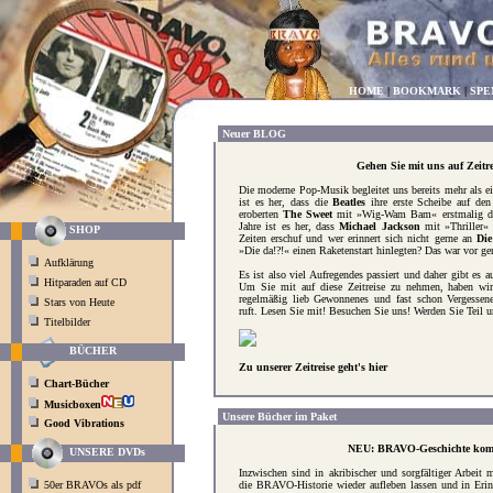
HOME
|
BOOKMARK
|
SPE
Neuer BLOG
Gehen Sie mit uns auf Zeitre
Die moderne Pop-Musik begleitet uns bereits mehr als ei
ist es her, dass die
Beatles
ihre erste Scheibe auf den
eroberten
The Sweet
mit »Wig-Wam Bam« erstmalig die
Jahre ist es her, dass
Michael Jackson
mit »Thriller« 
SHOP
Zeiten erschuf und wer erinnert sich nicht gerne an
Die
»Die da!?!« einen Raketenstart hinlegten? Das war vor ge
Aufklärung
Es ist also viel Aufregendes passiert und daher gibt es a
Hitparaden auf CD
Um Sie mit auf diese Zeitreise zu nehmen, haben wir 
regelmäßig lieb Gewonnenes und fast schon Vergessen
Stars von Heute
ruft. Lesen Sie mit! Besuchen Sie uns!
Werden Sie Teil u
Titelbilder
BÜCHER
Zu unserer Zeitreise geht's hier
Chart-Bücher
Musicboxen
Unsere Bücher im Paket
Good Vibrations
NEU: BRAVO-Geschichte kom
UNSERE DVDs
Inzwischen sind in akribischer und sorgfältiger Arbeit 
50er BRAVOs als pdf
die BRAVO-Historie wieder aufleben lassen und in Erin