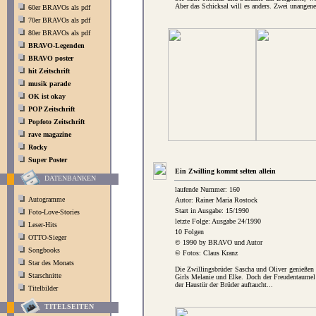
Aber das Schicksal will es anders. Zwei unangene
60er BRAVOs als pdf
70er BRAVOs als pdf
80er BRAVOs als pdf
BRAVO-Legenden
BRAVO poster
hit Zeitschrift
musik parade
OK ist okay
POP Zeitschrift
Popfoto Zeitschrift
rave magazine
Rocky
Super Poster
Ein Zwilling kommt selten allein
DATENBANKEN
laufende Nummer: 160
Autogramme
Autor: Rainer Maria Rostock
Start in Ausgabe: 15/1990
Foto-Love-Stories
letzte Folge: Ausgabe 24/1990
Leser-Hits
10 Folgen
OTTO-Sieger
© 1990 by BRAVO und Autor
Songbooks
© Fotos: Claus Kranz
Star des Monats
Die Zwillingsbrüder Sascha und Oliver genießen 
Starschnitte
Girls Melanie und Elke. Doch der Freudentaumel 
der Haustür der Brüder auftaucht...
Titelbilder
TITELSEITEN