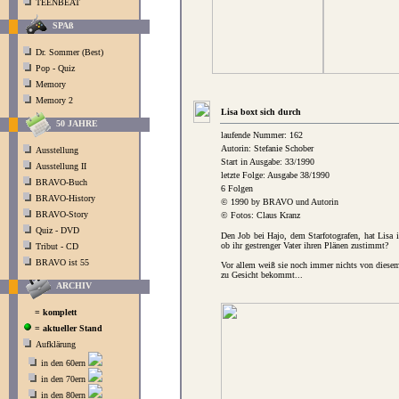
TEENBEAT
SPAß
Dr. Sommer (Best)
Pop - Quiz
Memory
Memory 2
Lisa boxt sich durch
50 JAHRE
laufende Nummer: 162
Autorin: Stefanie Schober
Ausstellung
Start in Ausgabe: 33/1990
Ausstellung II
letzte Folge: Ausgabe 38/1990
BRAVO-Buch
6 Folgen
BRAVO-History
© 1990 by BRAVO und Autorin
BRAVO-Story
© Fotos: Claus Kranz
Quiz - DVD
Den Job bei Hajo, dem Starfotografen, hat Lisa
ob ihr gestrenger Vater ihren Plänen zustimmt?
Tribut - CD
BRAVO ist 55
Vor allem weiß sie noch immer nichts von diese
zu Gesicht bekommt...
ARCHIV
= komplett
= aktueller Stand
Aufklärung
in den 60ern
in den 70ern
in den 80ern