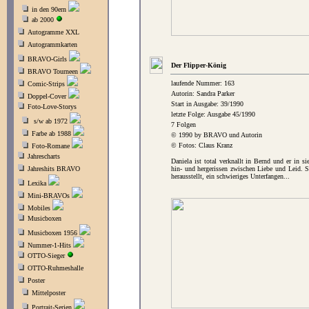
in den 90ern
ab 2000
Autogramme XXL
Autogrammkarten
BRAVO-Girls
Der Flipper-König
BRAVO Tourneen
laufende Nummer: 163
Comic-Strips
Autorin: Sandra Parker
Doppel-Cover
Start in Ausgabe: 39/1990
Foto-Love-Storys
letzte Folge: Ausgabe 45/1990
s/w ab 1972
7 Folgen
Farbe ab 1988
© 1990 by BRAVO und Autorin
© Fotos: Claus Kranz
Foto-Romane
Jahrescharts
Daniela ist total verknallt in Bernd und er in s
Jahreshits BRAVO
hin- und hergerissen zwischen Liebe und Leid. S
herausstellt, ein schwieriges Unterfangen...
Lexika
Mini-BRAVOs
Mobiles
Musicboxen
Musicboxen 1956
Nummer-1-Hits
OTTO-Sieger
OTTO-Ruhmeshalle
Poster
Mittelposter
Portrait-Serien