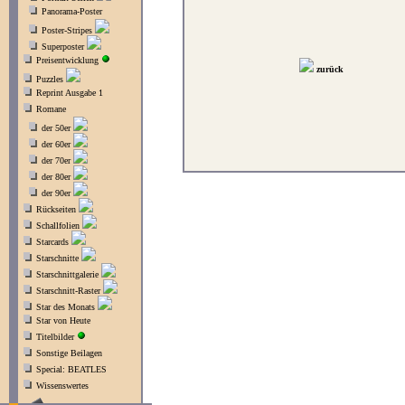
Panorama-Poster
Poster-Stripes
Superposter
Preisentwicklung
zurück
Puzzles
Reprint Ausgabe 1
Romane
der 50er
der 60er
der 70er
der 80er
der 90er
Rückseiten
Schallfolien
Starcards
Starschnitte
Starschnittgalerie
Starschnitt-Raster
Star des Monats
Star von Heute
Titelbilder
Sonstige Beilagen
Special: BEATLES
Wissenswertes