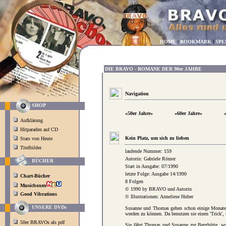
HOME
|
BOOKMARK
|
SPE
DIE BRAVO - ROMANE DER 90er JAHRE
Navigation
SHOP
«50er Jahre»
«60er Jahre»
Aufklärung
Hitparaden auf CD
Kein Platz, um sich zu lieben
Stars von Heute
Titelbilder
laufende Nummer: 159
Autorin: Gabriele Römer
BÜCHER
Start in Ausgabe: 07/1990
letzte Folge: Ausgabe 14/1990
Chart-Bücher
8 Folgen
Musicboxen
© 1990 by BRAVO und Autorin
Good Vibrations
© Illustrationen: Anneliese Huber
UNSERE DVDs
Susanne und Thomas gehen schon einige Monate m
werden zu können. Da benutzen sie einen 'Trick',
50er BRAVOs als pdf
Sie fährt Thomas und Susanne zur Berghütte, wo 