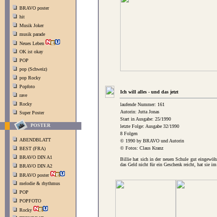
BRAVO poster
hit
Musik Joker
musik parade
Neues Leben
OK ist okay
POP
pop (Schweiz)
pop Rocky
Popfoto
Ich will alles - und das jetzt
rave
Rocky
laufende Nummer: 161
Autorin: Jutta Jonas
Super Poster
Start in Ausgabe: 25/1990
POSTER
letzte Folge: Ausgabe 32/1990
8 Folgen
ABENDBLATT
© 1990 by BRAVO und Autorin
© Fotos: Claus Kranz
BEST (FRA)
BRAVO DIN A1
Billie hat sich in der neuen Schule gut eingewöh
das Geld nicht für ein Geschenk reicht, hat sie i
BRAVO DIN A2
BRAVO poster
melodie & rhythmus
POP
POPFOTO
Rocky