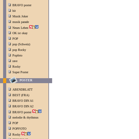
BRAVO poster
hit
Musik Joker
musik parade
Neues Leben
OK ist okay
POP
pop (Schweiz)
pop Rocky
Popfoto
rave
Rocky
Super Poster
POSTER
ABENDBLATT
BEST (FRA)
BRAVO DIN A1
BRAVO DIN A2
BRAVO poster
melodie & rhythmus
POP
POPFOTO
Rocky