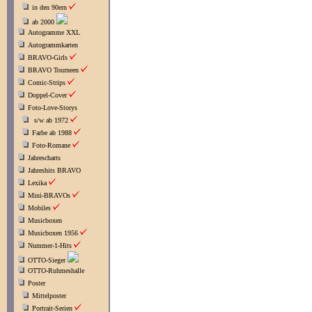
in den 90ern
ab 2000
Autogramme XXL
Autogrammkarten
BRAVO-Girls
BRAVO Tourneen
Comic-Strips
Doppel-Cover
Foto-Love-Storys
s/w ab 1972
Farbe ab 1988
Foto-Romane
Jahrescharts
Jahreshits BRAVO
Lexika
Mini-BRAVOs
Mobiles
Musicboxen
Musicboxen 1956
Nummer-1-Hits
OTTO-Sieger
OTTO-Ruhmeshalle
Poster
Mittelposter
Portrait-Serien