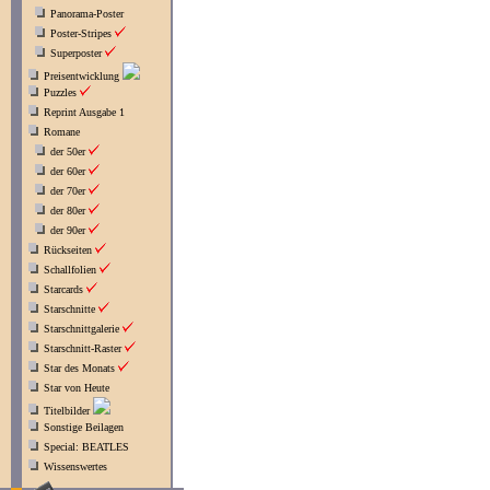
Panorama-Poster
Poster-Stripes
Superposter
Preisentwicklung
Puzzles
Reprint Ausgabe 1
Romane
der 50er
der 60er
der 70er
der 80er
der 90er
Rückseiten
Schallfolien
Starcards
Starschnitte
Starschnittgalerie
Starschnitt-Raster
Star des Monats
Star von Heute
Titelbilder
Sonstige Beilagen
Special: BEATLES
Wissenswertes