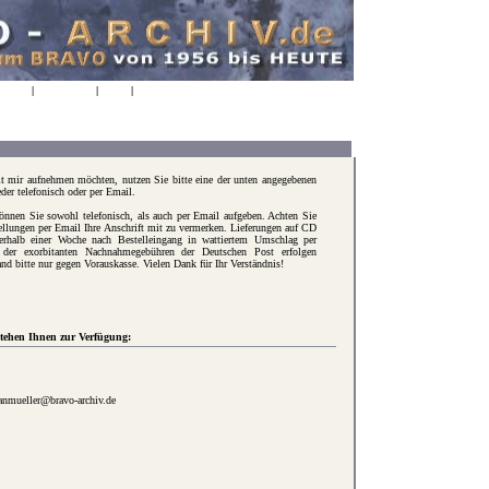
NDEN
|
KONTAKT
|
FAQs
|
AGBs
06.08.2026
11:26:28
t mir aufnehmen möchten, nutzen Sie bitte eine der unten angegebenen
der telefonisch oder per Email.
nnen Sie sowohl telefonisch, als auch per Email aufgeben. Achten Sie
tellungen per Email Ihre Anschrift mit zu vermerken. Lieferungen auf CD
erhalb einer Woche nach Bestelleingang in wattiertem Umschlag per
er exorbitanten Nachnahmegebühren der Deutschen Post erfolgen
nd bitte nur gegen Vorauskasse. Vielen Dank für Ihr Verständnis!
stehen Ihnen zur Verfügung:
ianmueller@bravo-archiv.de