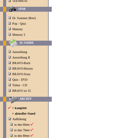
TEENBEAT
SPAß
Dr. Sommer (Best)
Pop - Quiz
Memory
Memory 2
50 JAHRE
Ausstellung
Ausstellung II
BRAVO-Buch
BRAVO-History
BRAVO-Story
Quiz - DVD
Tribut - CD
BRAVO ist 55
ARCHIV
= komplett
= aktueller Stand
Aufklärung
in den 60ern
in den 70ern
in den 80ern