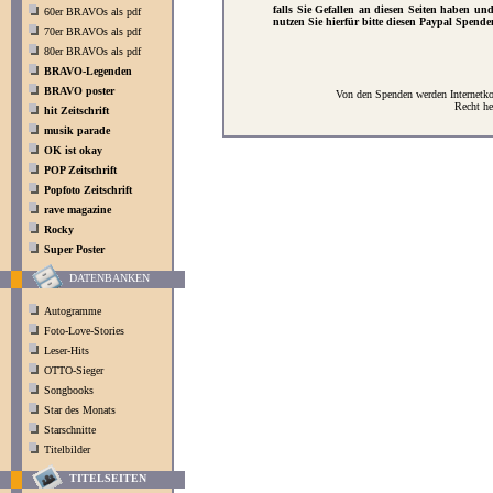
falls Sie Gefallen an diesen Seiten haben un
60er BRAVOs als pdf
nutzen Sie hierfür bitte diesen Paypal Spende
70er BRAVOs als pdf
80er BRAVOs als pdf
BRAVO-Legenden
BRAVO poster
Von den Spenden werden Internetkos
Recht he
hit Zeitschrift
musik parade
OK ist okay
POP Zeitschrift
Popfoto Zeitschrift
rave magazine
Rocky
Super Poster
DATENBANKEN
Autogramme
Foto-Love-Stories
Leser-Hits
OTTO-Sieger
Songbooks
Star des Monats
Starschnitte
Titelbilder
TITELSEITEN