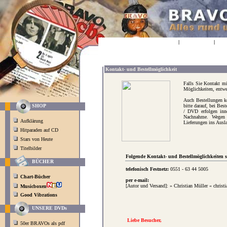
HOME
|
BOOKMARK
|
SPE
Kontakt- und Bestellmöglichkeit
Falls Sie Kontakt mi
Möglichkeiten, entwe
Auch Bestellungen kö
bitte darauf, bei Bes
SHOP
/ DVD erfolgen inn
Nachnahme. Wegen d
Aufklärung
Lieferungen ins Ausla
Hitparaden auf CD
Stars von Heute
Titelbilder
Folgende Kontakt- und Bestellmöglichkeiten 
BÜCHER
telefonisch Festnetz:
0551 - 63 44 5005
Chart-Bücher
per e-mail:
[Autor und Versand]:
» Christian Müller « christ
Musicboxen
Good Vibrations
UNSERE DVDs
Liebe Besucher,
50er BRAVOs als pdf