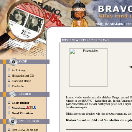
HOME
|
BOOKMARK
|
SPE
WISSENSWERTES ÜBER BRAVO
SHOP
F
Aufklärung
Hitparaden auf CD
Stars von Heute
Titelbilder
BÜCHER
Immer wieder werden mir die gleichen Fragen zu und ü
wieder in der BRAVO - Redaktion ein. In der Annahm
Chart-Bücher
paar Antworten auf die am häufigsten gestellten Fragen 
Jubiläumsausgabe.
Musicboxen
Good Vibrations
Nichtsdestotrotz drucken wir hier die Antworten ab, d
Klicken Sie auf ein Bild und Sie erhalten die zugeh
UNSERE DVDs
50er BRAVOs als pdf