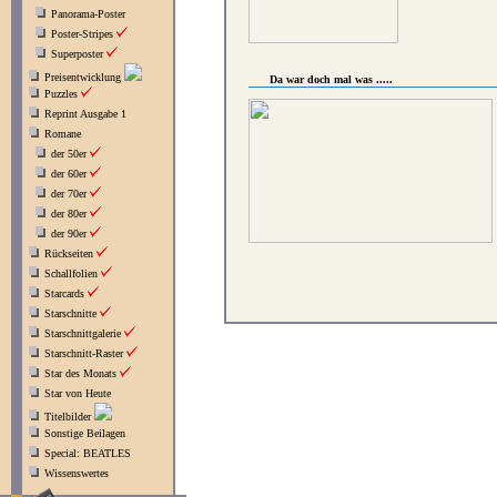
Panorama-Poster
Poster-Stripes
Superposter
Preisentwicklung
Da war doch mal was .....
Puzzles
Reprint Ausgabe 1
Romane
der 50er
der 60er
der 70er
der 80er
der 90er
Rückseiten
Schallfolien
Starcards
Starschnitte
Starschnittgalerie
Starschnitt-Raster
Star des Monats
Star von Heute
Titelbilder
Sonstige Beilagen
Special: BEATLES
Wissenswertes