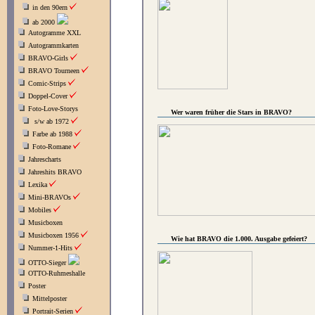
in den 90ern
ab 2000
Autogramme XXL
Autogrammkarten
BRAVO-Girls
BRAVO Tourneen
Comic-Strips
Doppel-Cover
Foto-Love-Storys
Wer waren früher die Stars in BRAVO?
s/w ab 1972
Farbe ab 1988
Foto-Romane
Jahrescharts
Jahreshits BRAVO
Lexika
Mini-BRAVOs
Mobiles
Musicboxen
Musicboxen 1956
Wie hat BRAVO die 1.000. Ausgabe gefeiert?
Nummer-1-Hits
OTTO-Sieger
OTTO-Ruhmeshalle
Poster
Mittelposter
Portrait-Serien