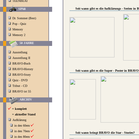
TEENBEAT
Seit wann gibt es die Aufklärungs - Serien i
SPAß
Dr. Sommer (Best)
Pop - Quiz
Memory
Memory 2
50 JAHRE
Ausstellung
Ausstellung II
BRAVO-Buch
BRAVO-History
Seit wann gibt es die Super - Poster in BRAVO
BRAVO-Story
Quiz - DVD
Tribut - CD
BRAVO ist 55
ARCHIV
= komplett
= aktueller Stand
Aufklärung
in den 60ern
in den 70ern
Seit wann bringt BRAVO die Star - Stories?
in den 80ern