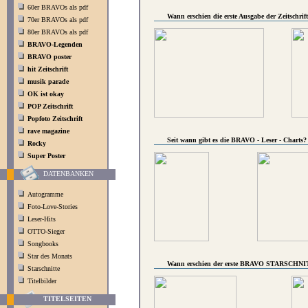
60er BRAVOs als pdf
Wann erschien die erste Ausgabe der Zeitschr
70er BRAVOs als pdf
80er BRAVOs als pdf
BRAVO-Legenden
BRAVO poster
hit Zeitschrift
musik parade
OK ist okay
POP Zeitschrift
Popfoto Zeitschrift
rave magazine
Seit wann gibt es die BRAVO - Leser - Charts?
Rocky
Super Poster
DATENBANKEN
Autogramme
Foto-Love-Stories
Leser-Hits
OTTO-Sieger
Songbooks
Star des Monats
Wann erschien der erste BRAVO STARSCHN
Starschnitte
Titelbilder
TITELSEITEN