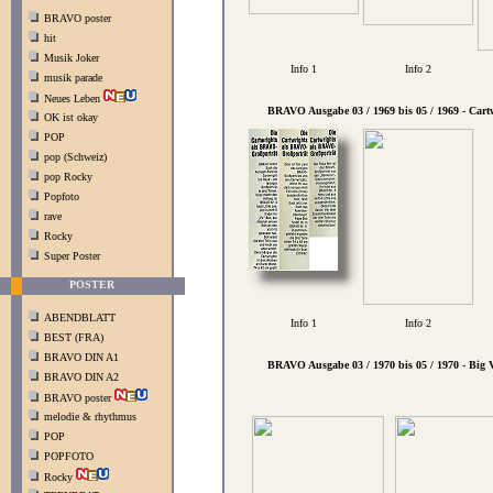
BRAVO poster
hit
Musik Joker
Info 1
Info 2
musik parade
Neues Leben
BRAVO Ausgabe 03 / 1969 bis 05 / 1969 - Cart
OK ist okay
POP
pop (Schweiz)
pop Rocky
Popfoto
rave
Rocky
Super Poster
POSTER
ABENDBLATT
Info 1
Info 2
BEST (FRA)
BRAVO DIN A1
BRAVO Ausgabe 03 / 1970 bis 05 / 1970 - Big V
BRAVO DIN A2
BRAVO poster
melodie & rhythmus
POP
POPFOTO
Rocky