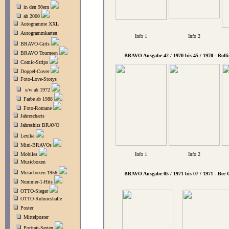
in den 90ern
ab 2000
Autogramme XXL
Autogrammkarten
Info 1
Info 2
BRAVO-Girls
BRAVO Tourneen
BRAVO Ausgabe 42 / 1970 bis 45 / 1970 - Rolli
Comic-Strips
Doppel-Cover
Foto-Love-Storys
s/w ab 1972
Farbe ab 1988
Foto-Romane
Jahrescharts
Jahreshits BRAVO
Lexika
Mini-BRAVOs
Mobiles
Info 1
Info 2
Musicboxen
Musicboxen 1956
BRAVO Ausgabe 05 / 1971 bis 07 / 1971 - Bee 
Nummer-1-Hits
OTTO-Sieger
OTTO-Ruhmeshalle
Poster
Mittelposter
Portrait-Serien