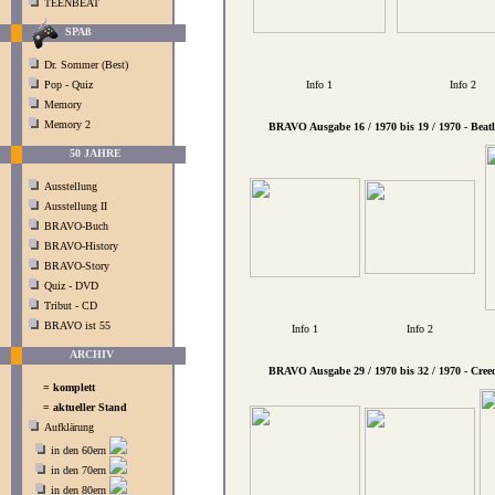
TEENBEAT
SPAß
Dr. Sommer (Best)
Pop - Quiz
Info 1
Info 2
Memory
Memory 2
BRAVO Ausgabe 16 / 1970 bis 19 / 1970 - Beatl
50 JAHRE
Ausstellung
Ausstellung II
BRAVO-Buch
BRAVO-History
BRAVO-Story
Quiz - DVD
Tribut - CD
BRAVO ist 55
Info 1
Info 2
ARCHIV
BRAVO Ausgabe 29 / 1970 bis 32 / 1970 - Cree
= komplett
= aktueller Stand
Aufklärung
in den 60ern
in den 70ern
in den 80ern