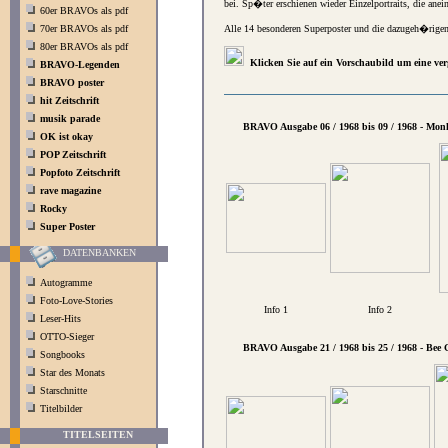
bei. Sp�ter erschienen wieder Einzelportraits, die anei
60er BRAVOs als pdf
70er BRAVOs als pdf
Alle 14 besonderen Superposter und die dazugeh�rigen I
80er BRAVOs als pdf
Klicken Sie auf ein Vorschaubild um eine ver
BRAVO-Legenden
BRAVO poster
hit Zeitschrift
musik parade
BRAVO Ausgabe 06 / 1968 bis 09 / 1968 - Mon
OK ist okay
POP Zeitschrift
Popfoto Zeitschrift
rave magazine
Rocky
Super Poster
DATENBANKEN
Autogramme
Foto-Love-Stories
Info 1
Info 2
Leser-Hits
OTTO-Sieger
BRAVO Ausgabe 21 / 1968 bis 25 / 1968 - Bee 
Songbooks
Star des Monats
Starschnitte
Titelbilder
TITELSEITEN