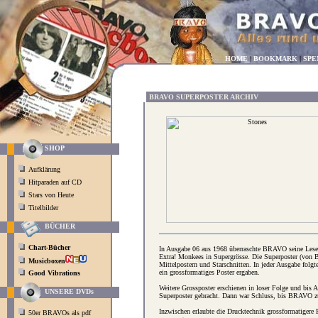
HOME
|
BOOKMARK
|
SPE
BRAVO SUPERPOSTER ARCHIV
SHOP
Aufklärung
Hitparaden auf CD
Stars von Heute
Titelbilder
BÜCHER
Chart-Bücher
In Ausgabe 06 aus 1968 überraschte BRAVO seine Leser 
Extra! Monkees in Supergrösse. Die Superposter (von 
Musicboxen
Mittelpostern und Starschnitten. In jeder Ausgabe folg
ein grossformatiges Poster ergaben.
Good Vibrations
Weitere Grossposter erschienen in loser Folge und bis
UNSERE DVDs
Superposter gebracht. Dann war Schluss, bis BRAVO zu
Inzwischen erlaubte die Drucktechnik grossformatiger
50er BRAVOs als pdf