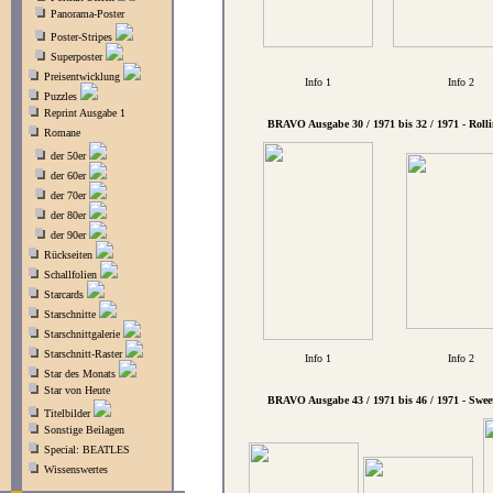
Panorama-Poster
Poster-Stripes
Superposter
Preisentwicklung
Info 1
Info 2
Puzzles
Reprint Ausgabe 1
BRAVO Ausgabe 30 / 1971 bis 32 / 1971 - Rolli
Romane
der 50er
der 60er
der 70er
der 80er
der 90er
Rückseiten
Schallfolien
Starcards
Starschnitte
Starschnittgalerie
Starschnitt-Raster
Info 1
Info 2
Star des Monats
Star von Heute
BRAVO Ausgabe 43 / 1971 bis 46 / 1971 - Swee
Titelbilder
Sonstige Beilagen
Special: BEATLES
Wissenswertes