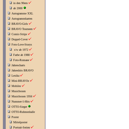
in den 90ern
ab 2000
Autogramme XXL
Autogrammkarten
BRAVO-Girls
BRAVO Tourneen
Comic-Strips
Doppel-Cover
Foto-Love-Storys
s/w ab 1972
Farbe ab 1988
Foto-Romane
Jahrescharts
Jahreshits BRAVO
Lexika
Mini-BRAVOs
Mobiles
Musicboxen
Musicboxen 1956
Nummer-1-Hits
OTTO-Sieger
OTTO-Ruhmeshalle
Poster
Mittelposter
Portrait-Serien