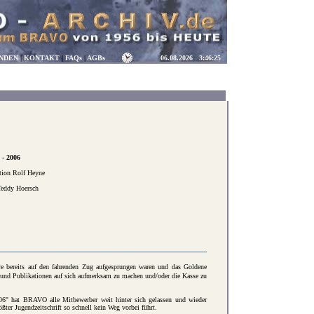
NDEN
|
KONTAKT
|
FAQs
|
AGBs
06.08.2026
3:46:26
- 2006
ction Rolf Heyne
Teddy Hoersch
 bereits auf den fahrenden Zug aufgesprungen waren und das Goldene
d Publikationen auf sich aufmerksam zu machen und/oder die Kasse zu
 hat BRAVO alle Mitbewerber weit hinter sich gelassen und wieder
ter Jugendzeitschrift so schnell kein Weg vorbei führt.