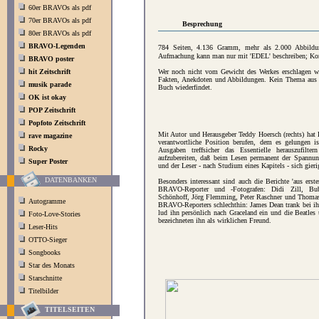
60er BRAVOs als pdf
70er BRAVOs als pdf
Besprechung
80er BRAVOs als pdf
BRAVO-Legenden
784 Seiten, 4.136 Gramm, mehr als 2.000 Abbildun
Aufmachung kann man nur mit 'EDEL' beschreiben; Komp
BRAVO poster
hit Zeitschrift
Wer noch nicht vom Gewicht des Werkes erschlagen wur
Fakten, Anekdoten und Abbildungen. Kein Thema aus 
musik parade
Buch wiederfindet.
OK ist okay
POP Zeitschrift
Popfoto Zeitschrift
Mit Autor und Herausgeber Teddy Hoersch (rechts) h
rave magazine
verantwortliche Position berufen, dem es gelungen
Rocky
Ausgaben treffsicher das Essentielle herauszufilt
aufzubereiten, daß beim Lesen permanent der Spannung
Super Poster
und der Leser - nach Studium eines Kapitels - sich gierig
DATENBANKEN
Besonders interessant sind auch die Berichte 'aus erst
BRAVO-Reporter und -Fotografen: Didi Zill, Bu
Schönhoff, Jörg Flemming, Peter Raschner und Thomas
Autogramme
BRAVO-Reporters schlechthin: James Dean trank bei ih
lud ihn persönlich nach Graceland ein und die Beatles
Foto-Love-Stories
bezeichneten ihn als wirklichen Freund.
Leser-Hits
OTTO-Sieger
Songbooks
Star des Monats
Starschnitte
Titelbilder
TITELSEITEN