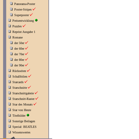
Panorama-Poster
Poster-Stripes
Superposter
Preisentwicklung
Puzzles
Reprint Ausgabe 1
Romane
der 50er
der 60er
der 70er
der 80er
der 90er
Rückseiten
Schallfolien
Starcards
Starschnitte
Starschnittgalerie
Starschnitt-Raster
Star des Monats
Star von Heute
Titelbilder
Sonstige Beilagen
Special: BEATLES
Wissenswertes