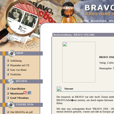
HOME
|
BOOKMARK
|
SPE
Buchvorstellung - BRAVO 1956-2006
SHOP
BRAVO 1956 
Aufklärung
Verlag: Colle
Hitparaden auf CD
Herausgeber: 
Stars von Heute
Titelbilder
BÜCHER
Chart-Bücher
Vorwort
Musicboxen
Der Anspruch an BRAVO war sehr hoch! Zumal andere
Good Vibrations
BRAVO-Jubil�um nutzten, um durch eigene Aktionen un
füllen.
UNSERE DVDs
Mit dem nun vorliegenden Buch "BRAVO 1956 - 2006"
einmal deutlich gemacht, warum und daß an Europas größ
50er BRAVOs als pdf