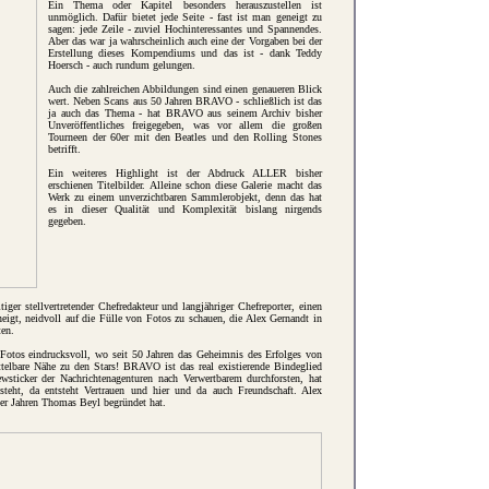
Ein Thema oder Kapitel besonders herauszustellen ist
unmöglich. Dafür bietet jede Seite - fast ist man geneigt zu
sagen: jede Zeile - zuviel Hochinteressantes und Spannendes.
Aber das war ja wahrscheinlich auch eine der Vorgaben bei der
Erstellung dieses Kompendiums und das ist - dank Teddy
Hoersch - auch rundum gelungen.
Auch die zahlreichen Abbildungen sind einen genaueren Blick
wert. Neben Scans aus 50 Jahren BRAVO - schließlich ist das
ja auch das Thema - hat BRAVO aus seinem Archiv bisher
Unveröffentliches freigegeben, was vor allem die großen
Tourneen der 60er mit den Beatles und den Rolling Stones
betrifft.
Ein weiteres Highlight ist der Abdruck ALLER bisher
erschienen Titelbilder. Alleine schon diese Galerie macht das
Werk zu einem unverzichtbaren Sammlerobjekt, denn das hat
es in dieser Qualität und Komplexität bislang nirgends
gegeben.
er stellvertretender Chefredakteur und langjähriger Chefreporter, einen
neigt, neidvoll auf die Fülle von Fotos zu schauen, die Alex Gernandt in
ten.
e Fotos eindrucksvoll, wo seit 50 Jahren das Geheimnis des Erfolges von
elbare Nähe zu den Stars! BRAVO ist das real existierende Bindeglied
sticker der Nachrichtenagenturen nach Verwertbarem durchforsten, hat
ht, da entsteht Vertrauen und hier und da auch Freundschaft. Alex
60er Jahren Thomas Beyl begründet hat.