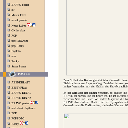
BRAVO poster
hit
Musik Joker
musik parade
Neues Leben
OK ist okay
POP
pop (Schweiz)
pop Rocky
Popfoto
rave
Rocky
Super Poster
POSTER
Zum Schluß des Buches gewährt Alex Gernandt, derzeitig
ABENDBLATT
Einblick in seinen Reporteralltag. Zunächst ist man ge
inniger Vertrautheit mit den Größen des Showbiz ablich
BEST (FRA)
BRAVO DIN A1
Ist der Neid aber erst einmal verraucht, so belegen di
BRAVO zu suchen und zu finden ist. Es ist die unmitt
BRAVO DIN A2
zwischen Star und Leser. Wo andere Magazine die New
BRAVO den direkten Draht. Und wo Sympathie entste
BRAVO poster
Gernandt setzt die Tradition fort, die in den 50er und 
melodie & rhythmus
POP
POPFOTO
Rocky