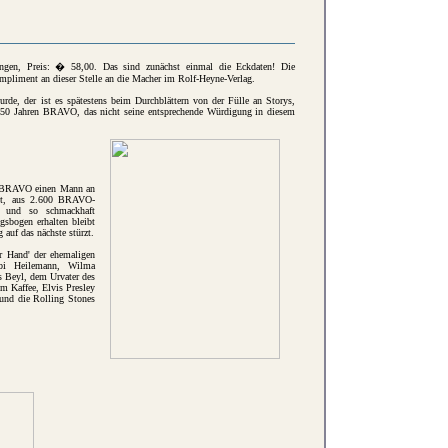
gen, Preis: � 58,00. Das sind zunächst einmal die Eckdaten! Die
liment an dieser Stelle an die Macher im Rolf-Heyne-Verlag.
de, der ist es spätestens beim Durchblättern von der Fülle an Storys,
50 Jahren BRAVO, das nicht seine entsprechende Würdigung in diesem
at BRAVO einen Mann an
 ist, aus 2.600 BRAVO-
ern und so schmackhaft
sbogen erhalten bleibt
 auf das nächste stürzt.
er Hand' der ehemaligen
bi Heilemann, Wilma
 Beyl, dem Urvater des
m Kaffee, Elvis Presley
 und die Rolling Stones