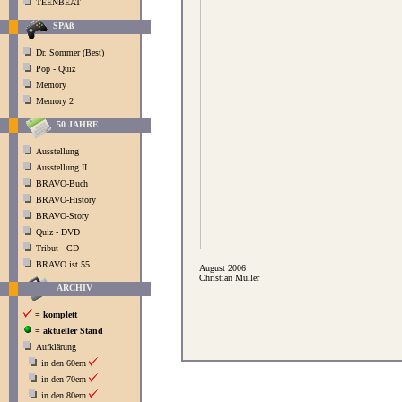
TEENBEAT
SPAß
Dr. Sommer (Best)
Pop - Quiz
Memory
Memory 2
50 JAHRE
Ausstellung
Ausstellung II
BRAVO-Buch
BRAVO-History
BRAVO-Story
Quiz - DVD
Tribut - CD
BRAVO ist 55
August 2006
Christian Müller
ARCHIV
= komplett
= aktueller Stand
Aufklärung
in den 60ern
in den 70ern
in den 80ern