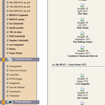
60er BRAVOs als pdf
70er BRAVOs als pdf
Ausgabe 33
80er BRAVOs als pdf
April 1971
The Who
BRAVO-Legenden
BRAVO poster
Ausgabe 36
hit Zeitschrift
Juli 1971
musik parade
Pink Floyd
OK ist okay
POP Zeitschrift
Ausgabe 38
September 1971
Popfoto Zeitschrift
The Rolling Stones
rave magazine
Rocky
Ausgabe 40
Super Poster
November 1971
Creedence Clearwater Revival
DATENBANKEN
Die BEST - Gross-Poster 1972
Autogramme
Foto-Love-Stories
Leser-Hits
Ausgabe 42
OTTO-Sieger
Januar 1972
Songbooks
Led Zeppelin
Star des Monats
Starschnitte
Ausgabe 44
März 1972
Titelbilder
Joe Cocker
TITELSEITEN