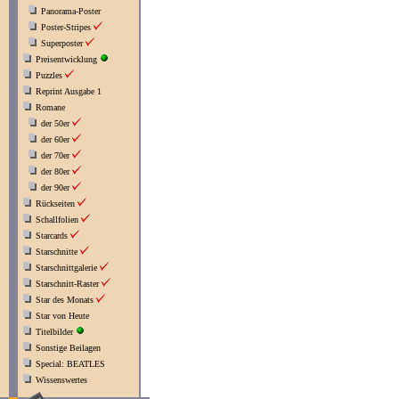
Panorama-Poster
Poster-Stripes
Superposter
Preisentwicklung
Puzzles
Reprint Ausgabe 1
Romane
der 50er
der 60er
der 70er
der 80er
der 90er
Rückseiten
Schallfolien
Starcards
Starschnitte
Starschnittgalerie
Starschnitt-Raster
Star des Monats
Star von Heute
Titelbilder
Sonstige Beilagen
Special: BEATLES
Wissenswertes