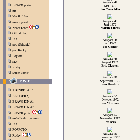
Ausgabe 46
BRAVO poster
Mai 1972
Ten Years After
hit
Musik Joker
Ausgabe 47
musik parade
Juni 1972
Neues Leben
Martin Circus
OK ist okay
POP
Ausgabe 48
Juli 1972
pop (Schweiz)
Joe Cocker
pop Rocky
Popfoto
Ausgabe 49
rave
August 1972
Eric Clapton
Rocky
Super Poster
Ausgabe 50
September 1972
POSTER
Jimi Hendrix
ABENDBLATT
BEST (FRA)
Ausgabe 51
Oktober 1972
BRAVO DIN A1
Jim Morrison
BRAVO DIN A2
BRAVO poster
Ausgabe 52
melodie & rhythmus
November 1972
Jeff Beck
POP
POPFOTO
Ausgabe 53
Rocky
Dezember 1972