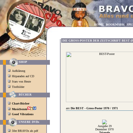
HOME
|
BOOKMARK
|
SPE
DIE GROSS-POSTER DER ZEITSCHRIFT BEST (
SHOP
Aufklärung
Hitparaden auf CD
Stars von Heute
Titelbilder
BÜCHER
Chart-Bücher
Die BEST - Gross-Poster 1970 / 1971
Musicboxen
Good Vibrations
UNSERE DVDs
Ausgabe 29
Dezember 1970
50er BRAVOs als pdf
Triangle