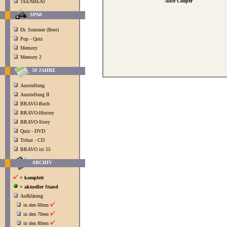
Alice Cooper
TEENBEAT
SPAß
Dr. Sommer (Best)
Pop - Quiz
Memory
Memory 2
50 JAHRE
Ausstellung
Ausstellung II
BRAVO-Buch
BRAVO-History
BRAVO-Story
Quiz - DVD
Tribut - CD
BRAVO ist 55
ARCHIV
= komplett
= aktueller Stand
Aufklärung
in den 60ern
in den 70ern
in den 80ern