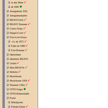
in den 90ern
ab 2000
Autogramme XXL
Autogrammkarten
BRAVO-Girls
BRAVO Tourneen
Comic-Strips
Doppel-Cover
Foto-Love-Storys
s/w ab 1972
Farbe ab 1988
Foto-Romane
Jahrescharts
Jahreshits BRAVO
Lexika
Mini-BRAVOs
Mobiles
Musicboxen
Musicboxen 1956
Nummer-1-Hits
OTTO-Sieger
OTTO-Ruhmeshalle
Poster
Mittelposter
Portrait-Serien