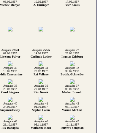
03.05.1957
10.05.1957
17.05.1957
Michèle Morgan
A. Düringer
Peter Kraus
Ausgabe
23/24
Ausgabe
25/26
Ausgabe 27
07.06.1957
14.06.1957
25.06.1957
Liselotte Pulver
Gerlinde Locker
Ingmar Zeisberg
Ausgabe 30
Ausgabe 31
Ausgabe 32
16.07.1957
23.07.1957
30.07.1957
ddie Constantine
Raf Vallone
Buchh./Schneider
Ausgabe 35
Ausgabe 36
Ausgabe 37
20.08.1957
27.08.1957
03.09.1957
Curd Jürgens
Kim Novak
Marlon Brando
Ausgabe 40
Ausgabe 41
Ausgabe 42
24.09.1957
01.10.1957
08.10.1957
Smyrner/Desny
Sophia Loren
Marion Michael
Ausgabe 45
Ausgabe 46
Ausgabe 47
29.10.1957
05.11.1957
12.11.1957
Rik Battaglia
Marianne Koch
Pulver/Thompson