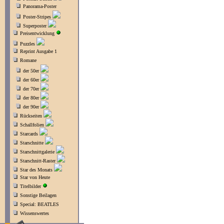
Panorama-Poster
Poster-Stripes
Superposter
Preisentwicklung
Puzzles
Reprint Ausgabe 1
Romane
der 50er
der 60er
der 70er
der 80er
der 90er
Rückseiten
Schallfolien
Starcards
Starschnitte
Starschnittgalerie
Starschnitt-Raster
Star des Monats
Star von Heute
Titelbilder
Sonstige Beilagen
Special: BEATLES
Wissenswertes