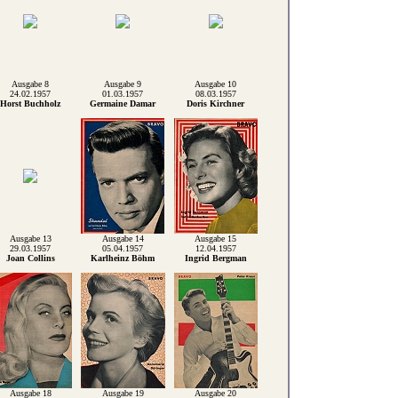
Ausgabe 8
Ausgabe 9
Ausgabe 10
24.02.1957
01.03.1957
08.03.1957
Horst Buchholz
Germaine Damar
Doris Kirchner
Ausgabe 13
Ausgabe 14
Ausgabe 15
29.03.1957
05.04.1957
12.04.1957
Joan Collins
Karlheinz Böhm
Ingrid Bergman
Ausgabe 18
Ausgabe 19
Ausgabe 20