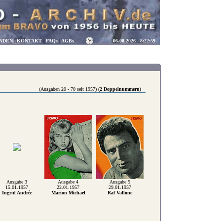
NDEN
|
KONTAKT
|
FAQs
|
AGBs
06.08.2026
8:22:59
(Ausgaben 20 - 70 seit 1957)
(2 Doppelnummern)
Ausgabe 3
Ausgabe 4
Ausgabe 5
15.01.1957
22.01.1957
29.01.1957
Ingrid Andrée
Marion Michael
Raf Vallone