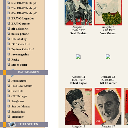
60er BRAVOs als pdf
70er BRAVOs als pdf
80er BRAVOs als pdf
BRAVO-Legenden
BRAVO poster
Ausgabe 6
Ausgabe 7
hit Zeitschrift
05.02.1957
17.02.1957
Susi Nicoletti
Vera Molnar
musik parade
OK ist okay
POP Zeitschrift
Popfoto Zeitschrift
rave magazine
Rocky
Super Poster
DATENBANKEN
Ausgabe 11
Ausgabe 12
15.03.1957
22.03.1957
Autogramme
Robert Taylor
Jeff Chandler
Foto-Love-Stories
Leser-Hits
OTTO-Sieger
Songbooks
Star des Monats
Starschnitte
Titelbilder
TITELSEITEN
Ausgabe 16
Ausgabe 17