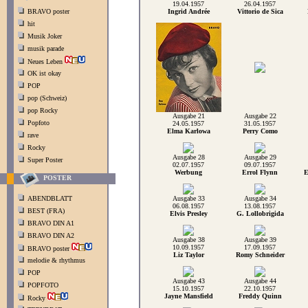
19.04.1957
26.04.1957
BRAVO poster
Ingrid Andrée
Vittorio de Sica
hit
Musik Joker
musik parade
Neues Leben
OK ist okay
POP
pop (Schweiz)
pop Rocky
Ausgabe 21
Ausgabe 22
Popfoto
24.05.1957
31.05.1957
Elma Karlowa
Perry Como
rave
Rocky
Ausgabe 28
Ausgabe 29
Super Poster
02.07.1957
09.07.1957
Werbung
Errol Flynn
E
POSTER
ABENDBLATT
Ausgabe 33
Ausgabe 34
06.08.1957
13.08.1957
BEST (FRA)
Elvis Presley
G. Lollobrigida
BRAVO DIN A1
BRAVO DIN A2
Ausgabe 38
Ausgabe 39
10.09.1957
17.09.1957
BRAVO poster
Liz Taylor
Romy Schneider
melodie & rhythmus
POP
Ausgabe 43
Ausgabe 44
POPFOTO
15.10.1957
22.10.1957
Jayne Mansfield
Freddy Quinn
Rocky