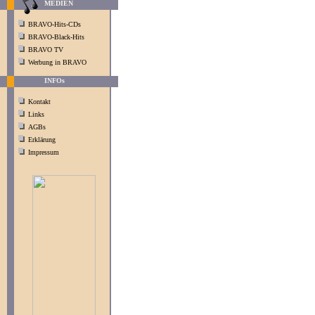
MEDIEN
BRAVO-Hits-CDs
BRAVO-Black-Hits
BRAVO TV
Werbung in BRAVO
INFOs
Kontakt
Links
AGBs
Erklärung
Impressum