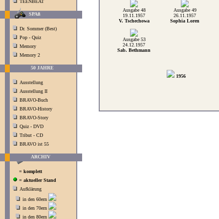
TEENBEAT
Ausgabe 48
Ausgabe 49
SPAß
19.11.1957
26.11.1957
V. Tschechowa
Sophia Loren
Dr. Sommer (Best)
Pop - Quiz
Ausgabe 53
24.12.1957
Memory
Sab. Bethmann
Memory 2
50 JAHRE
1956
Ausstellung
Ausstellung II
BRAVO-Buch
BRAVO-History
BRAVO-Story
Quiz - DVD
Tribut - CD
BRAVO ist 55
ARCHIV
= komplett
= aktueller Stand
Aufklärung
in den 60ern
in den 70ern
in den 80ern