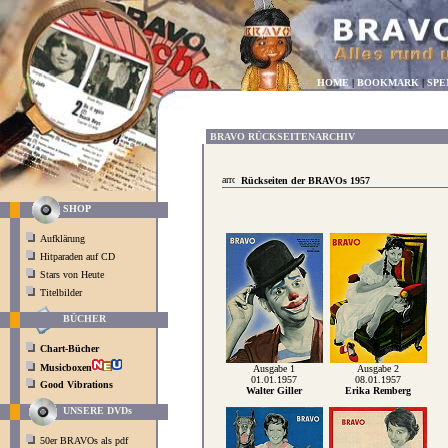
HOME
|
BOOKMARK
|
SPE
BRAVO RÜCKSEITENARCHIV
Rückseiten der BRAVOs 1957
SHOP
Aufklärung
Hitparaden auf CD
Stars von Heute
Titelbilder
BÜCHER
Chart-Bücher
Musicboxen
Ausgabe 1
Ausgabe 2
01.01.1957
08.01.1957
Good Vibrations
Walter Giller
Erika Remberg
UNSERE DVDs
50er BRAVOs als pdf