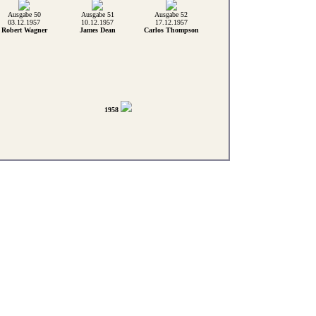
Ausgabe 50
Ausgabe 51
Ausgabe 52
03.12.1957
10.12.1957
17.12.1957
Robert Wagner
James Dean
Carlos Thompson
1958