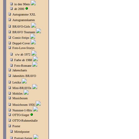
in den 90ern
ab 2000
Autogramme XXL
Autogrammkarten
BRAVO-Girls
BRAVO Tourneen
Comic-Strips
Doppel-Cover
Foto-Love-Storys
s/w ab 1972
Farbe ab 1988
Foto-Romane
Jahrescharts
Jahreshits BRAVO
Lexika
Mini-BRAVOs
Mobiles
Musicboxen
Musicboxen 1956
Nummer-1-Hits
OTTO-Sieger
OTTO-Ruhmeshalle
Poster
Mittelposter
Portrait-Serien