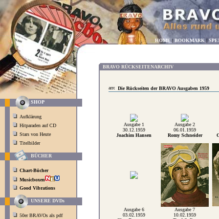
HOME
|
BOOKMARK
|
SPE
BRAVO RÜCKSEITENARCHIV
Die Rückseiten der BRAVO Ausgaben 1959
SHOP
Aufklärung
Ausgabe 1
Ausgabe 2
Hitparaden auf CD
30.12.1959
06.01.1959
Stars von Heute
Joachim Hansen
Romy Schneider
Titelbilder
BÜCHER
Chart-Bücher
Musicboxen
Good Vibrations
UNSERE DVDs
Ausgabe 6
Ausgabe 7
03.02.1959
10.02.1959
50er BRAVOs als pdf