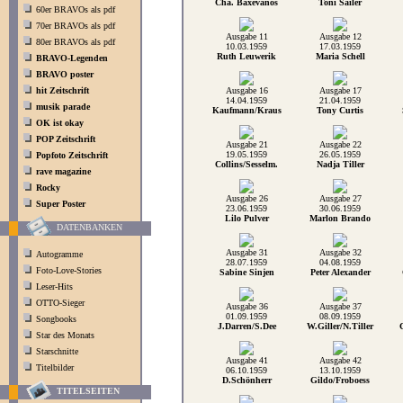
Cha. Baxevanos
Toni Sailer
60er BRAVOs als pdf
70er BRAVOs als pdf
Ausgabe 11
Ausgabe 12
80er BRAVOs als pdf
10.03.1959
17.03.1959
Ruth Leuwerik
Maria Schell
BRAVO-Legenden
BRAVO poster
hit Zeitschrift
Ausgabe 16
Ausgabe 17
14.04.1959
21.04.1959
musik parade
Kaufmann/Kraus
Tony Curtis
OK ist okay
POP Zeitschrift
Ausgabe 21
Ausgabe 22
19.05.1959
26.05.1959
Popfoto Zeitschrift
Collins/Sesselm.
Nadja Tiller
rave magazine
Rocky
Ausgabe 26
Ausgabe 27
Super Poster
23.06.1959
30.06.1959
Lilo Pulver
Marlon Brando
DATENBANKEN
Ausgabe 31
Ausgabe 32
Autogramme
28.07.1959
04.08.1959
Foto-Love-Stories
Sabine Sinjen
Peter Alexander
Leser-Hits
OTTO-Sieger
Ausgabe 36
Ausgabe 37
01.09.1959
08.09.1959
Songbooks
J.Darren/S.Dee
W.Giller/N.Tiller
Star des Monats
Starschnitte
Ausgabe 41
Ausgabe 42
Titelbilder
06.10.1959
13.10.1959
D.Schönherr
Gildo/Froboess
TITELSEITEN