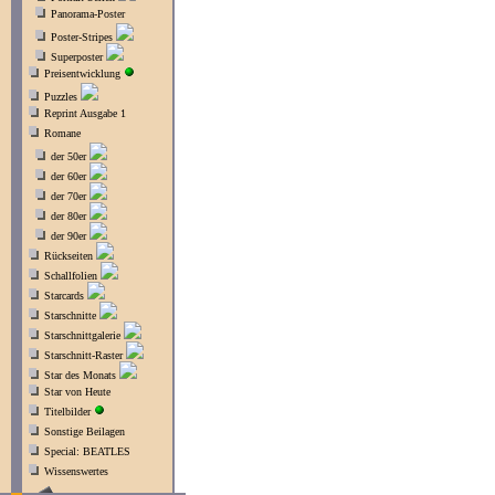
Panorama-Poster
Poster-Stripes
Superposter
Preisentwicklung
Puzzles
Reprint Ausgabe 1
Romane
der 50er
der 60er
der 70er
der 80er
der 90er
Rückseiten
Schallfolien
Starcards
Starschnitte
Starschnittgalerie
Starschnitt-Raster
Star des Monats
Star von Heute
Titelbilder
Sonstige Beilagen
Special: BEATLES
Wissenswertes