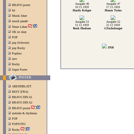
Ausgabe 46
Ausgabe 47
BRAVO poster
10.11.1959
17.11.1959
hit
Hardy Krüger
Honey Twins
Musik Joker
musik parade
Ausgabe 51
Ausgabe 52
15.12.1959
22.12.1959
Neues Leben
Rock Hudson
J.Fuchsberger
OK ist okay
POP
pop (Schweiz)
1958
pop Rocky
Popfoto
rave
Rocky
Super Poster
POSTER
ABENDBLATT
BEST (FRA)
BRAVO DIN A1
BRAVO DIN A2
BRAVO poster
melodie & rhythmus
POP
POPFOTO
Rocky