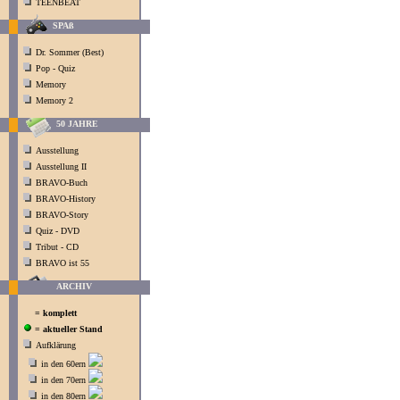
TEENBEAT
SPAß
Dr. Sommer (Best)
Pop - Quiz
Memory
Memory 2
50 JAHRE
Ausstellung
Ausstellung II
BRAVO-Buch
BRAVO-History
BRAVO-Story
Quiz - DVD
Tribut - CD
BRAVO ist 55
ARCHIV
= komplett
= aktueller Stand
Aufklärung
in den 60ern
in den 70ern
in den 80ern