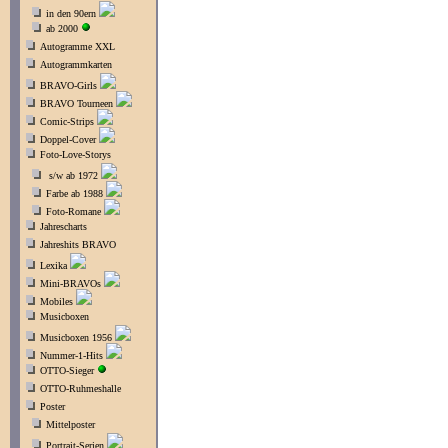
in den 90ern
ab 2000
Autogramme XXL
Autogrammkarten
BRAVO-Girls
BRAVO Tourneen
Comic-Strips
Doppel-Cover
Foto-Love-Storys
s/w ab 1972
Farbe ab 1988
Foto-Romane
Jahrescharts
Jahreshits BRAVO
Lexika
Mini-BRAVOs
Mobiles
Musicboxen
Musicboxen 1956
Nummer-1-Hits
OTTO-Sieger
OTTO-Ruhmeshalle
Poster
Mittelposter
Portrait-Serien