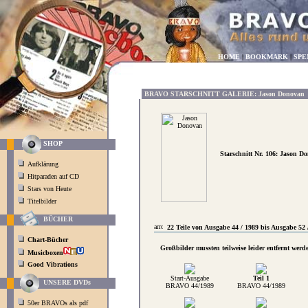
HOME
|
BOOKMARK
|
SPE
BRAVO STARSCHNITT GALERIE: Jason Donovan
SHOP
Starschnitt Nr. 106: Jason D
Aufklärung
Hitparaden auf CD
Stars von Heute
Titelbilder
BÜCHER
22 Teile von Ausgabe 44 / 1989 bis Ausgabe 52 
Chart-Bücher
Großbilder mussten teilweise leider entfernt werd
Musicboxen
Good Vibrations
Start-Ausgabe
Teil 1
UNSERE DVDs
BRAVO 44/1989
BRAVO 44/1989
50er BRAVOs als pdf