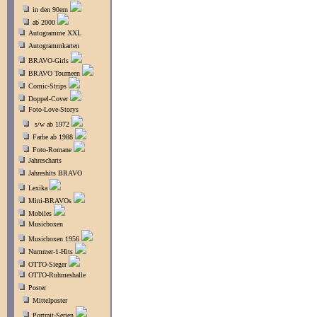
in den 90ern
ab 2000
Autogramme XXL
Autogrammkarten
BRAVO-Girls
BRAVO Tourneen
Comic-Strips
Doppel-Cover
Foto-Love-Storys
s/w ab 1972
Farbe ab 1988
Foto-Romane
Jahrescharts
Jahreshits BRAVO
Lexika
Mini-BRAVOs
Mobiles
Musicboxen
Musicboxen 1956
Nummer-1-Hits
OTTO-Sieger
OTTO-Ruhmeshalle
Poster
Mittelposter
Portrait-Serien