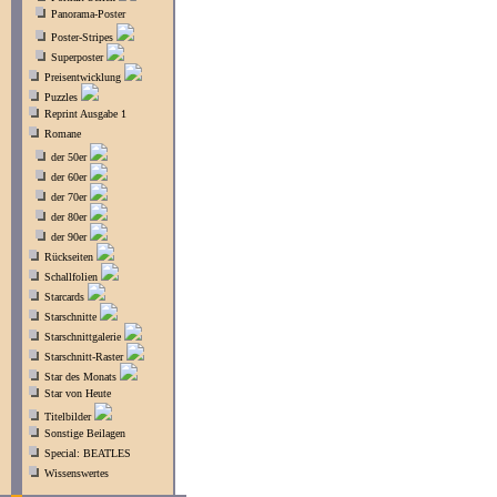
Panorama-Poster
Poster-Stripes
Superposter
Preisentwicklung
Puzzles
Reprint Ausgabe 1
Romane
der 50er
der 60er
der 70er
der 80er
der 90er
Rückseiten
Schallfolien
Starcards
Starschnitte
Starschnittgalerie
Starschnitt-Raster
Star des Monats
Star von Heute
Titelbilder
Sonstige Beilagen
Special: BEATLES
Wissenswertes