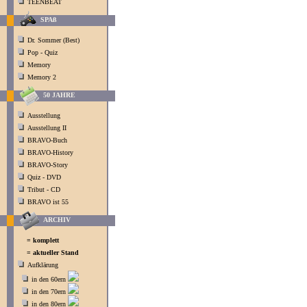
TEENBEAT
SPAß
Dr. Sommer (Best)
Pop - Quiz
Memory
Memory 2
50 JAHRE
Ausstellung
Ausstellung II
BRAVO-Buch
BRAVO-History
BRAVO-Story
Quiz - DVD
Tribut - CD
BRAVO ist 55
ARCHIV
= komplett
= aktueller Stand
Aufklärung
in den 60ern
in den 70ern
in den 80ern