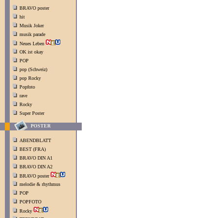
BRAVO poster
hit
Musik Joker
musik parade
Neues Leben
OK ist okay
POP
pop (Schweiz)
pop Rocky
Popfoto
rave
Rocky
Super Poster
POSTER
ABENDBLATT
BEST (FRA)
BRAVO DIN A1
BRAVO DIN A2
BRAVO poster
melodie & rhythmus
POP
POPFOTO
Rocky