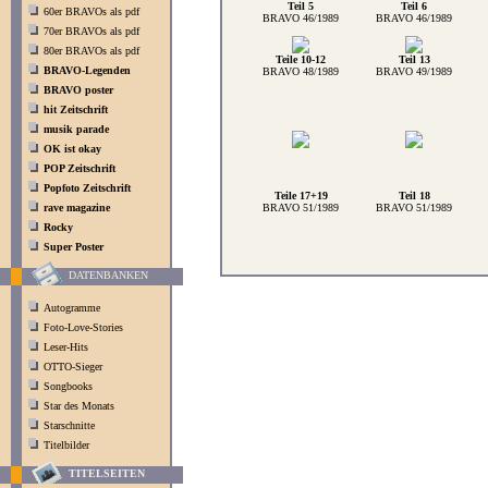
Teil 5
Teil 6
60er BRAVOs als pdf
BRAVO 46/1989
BRAVO 46/1989
70er BRAVOs als pdf
80er BRAVOs als pdf
Teile 10-12
Teil 13
BRAVO-Legenden
BRAVO 48/1989
BRAVO 49/1989
BRAVO poster
hit Zeitschrift
musik parade
OK ist okay
POP Zeitschrift
Popfoto Zeitschrift
Teile 17+19
Teil 18
rave magazine
BRAVO 51/1989
BRAVO 51/1989
Rocky
Super Poster
DATENBANKEN
Autogramme
Foto-Love-Stories
Leser-Hits
OTTO-Sieger
Songbooks
Star des Monats
Starschnitte
Titelbilder
TITELSEITEN