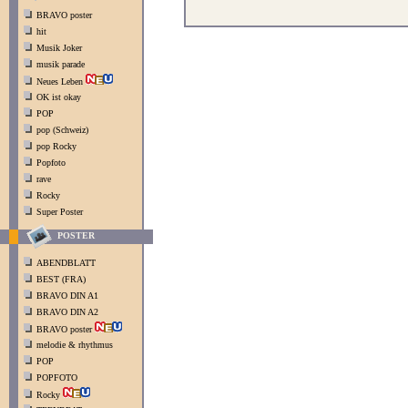
BRAVO poster
hit
Musik Joker
musik parade
Neues Leben
OK ist okay
POP
pop (Schweiz)
pop Rocky
Popfoto
rave
Rocky
Super Poster
POSTER
ABENDBLATT
BEST (FRA)
BRAVO DIN A1
BRAVO DIN A2
BRAVO poster
melodie & rhythmus
POP
POPFOTO
Rocky