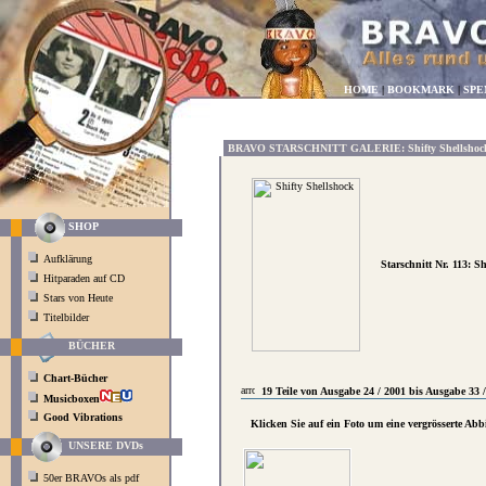
HOME
|
BOOKMARK
|
SPE
BRAVO STARSCHNITT GALERIE: Shifty Shellshock
SHOP
Aufklärung
Starschnitt Nr. 113: S
Hitparaden auf CD
Stars von Heute
Titelbilder
BÜCHER
Chart-Bücher
19 Teile von Ausgabe 24 / 2001 bis Ausgabe 33 
Musicboxen
Good Vibrations
Klicken Sie auf ein Foto um eine vergrösserte Ab
UNSERE DVDs
50er BRAVOs als pdf