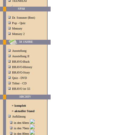
TEENBEAT
SPAß
Dr. Sommer (Best)
Pop - Quiz
Memory
Memory 2
50 JAHRE
Ausstellung
Ausstellung II
BRAVO-Buch
BRAVO-History
BRAVO-Story
Quiz - DVD
Tribut - CD
BRAVO ist 55
ARCHIV
= komplett
= aktueller Stand
Aufklärung
in den 60ern
in den 70ern
in den 80ern