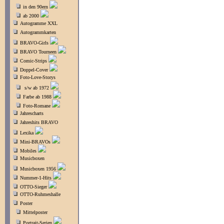
in den 90ern
ab 2000
Autogramme XXL
Autogrammkarten
BRAVO-Girls
BRAVO Tourneen
Comic-Strips
Doppel-Cover
Foto-Love-Storys
s/w ab 1972
Farbe ab 1988
Foto-Romane
Jahrescharts
Jahreshits BRAVO
Lexika
Mini-BRAVOs
Mobiles
Musicboxen
Musicboxen 1956
Nummer-1-Hits
OTTO-Sieger
OTTO-Ruhmeshalle
Poster
Mittelposter
Portrait-Serien