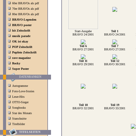
60er BRAVOs als pdf
70er BRAVOs als pdf
80er BRAVOs als pdf
BRAVO-Legenden
BRAVO poster
hit Zeitschrift
Start-Ausgabe
Teil 1
BRAVO 24/2001
BRAVO 24/2001
musik parade
OK ist okay
Teil 6
Teil 7
POP Zeitschrift
BRAVO 27/2001
BRAVO 27/2001
Popfoto Zeitschrift
rave magazine
Teil 11
Teil 12
Rocky
BRAVO 29/2001
BRAVO 30/2001
Super Poster
DATENBANKEN
Autogramme
Foto-Love-Stories
Leser-Hits
OTTO-Sieger
Teil 18
Teil 19
Songbooks
BRAVO 32/2001
BRAVO 33/2001
Star des Monats
Starschnitte
Titelbilder
TITELSEITEN