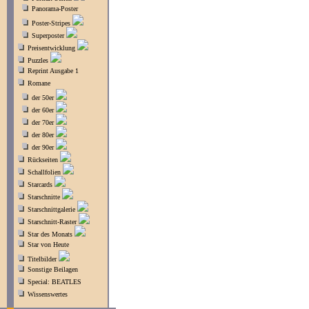
Panorama-Poster
Poster-Stripes
Superposter
Preisentwicklung
Puzzles
Reprint Ausgabe 1
Romane
der 50er
der 60er
der 70er
der 80er
der 90er
Rückseiten
Schallfolien
Starcards
Starschnitte
Starschnittgalerie
Starschnitt-Raster
Star des Monats
Star von Heute
Titelbilder
Sonstige Beilagen
Special: BEATLES
Wissenswertes