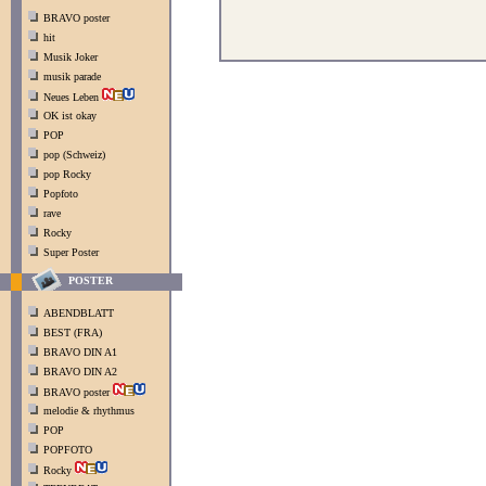
BRAVO poster
hit
Musik Joker
musik parade
Neues Leben
OK ist okay
POP
pop (Schweiz)
pop Rocky
Popfoto
rave
Rocky
Super Poster
POSTER
ABENDBLATT
BEST (FRA)
BRAVO DIN A1
BRAVO DIN A2
BRAVO poster
melodie & rhythmus
POP
POPFOTO
Rocky