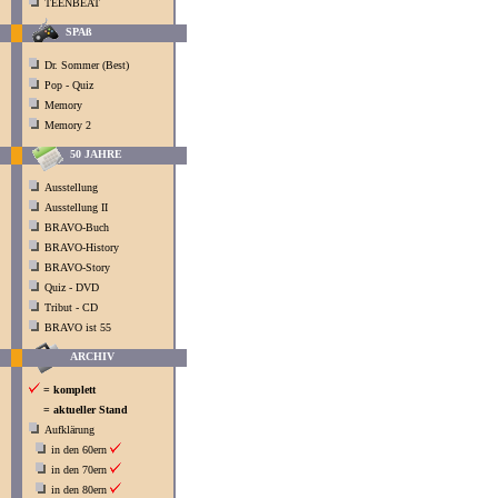
TEENBEAT
SPAß
Dr. Sommer (Best)
Pop - Quiz
Memory
Memory 2
50 JAHRE
Ausstellung
Ausstellung II
BRAVO-Buch
BRAVO-History
BRAVO-Story
Quiz - DVD
Tribut - CD
BRAVO ist 55
ARCHIV
= komplett
= aktueller Stand
Aufklärung
in den 60ern
in den 70ern
in den 80ern