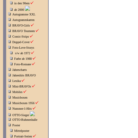
in den 90ern
ab 2000
Autogramme XXL
Autogrammkarten
BRAVO-Girls
BRAVO Tourneen
Comic-Strips
Doppel-Cover
Foto-Love-Storys
s/w ab 1972
Farbe ab 1988
Foto-Romane
Jahrescharts
Jahreshits BRAVO
Lexika
Mini-BRAVOs
Mobiles
Musicboxen
Musicboxen 1956
Nummer-1-Hits
OTTO-Sieger
OTTO-Ruhmeshalle
Poster
Mittelposter
Portrait-Serien