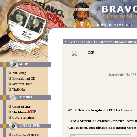
HOME
|
BOOKMARK
|
SPE
BRAVO STARSCHNITT Creedence Clearwater Reviva
SHOP
Aufklärung
Starschnitt Nr. 03
Hitparaden auf CD
Stars von Heute
Titelbilder
BÜCHER
Chart-Bücher
16 Teile von Ausgabe 40 / 1971 bis Ausgabe 01 
Musicboxen
Good Vibrations
BRAVO Starschnitt Creedence Clearwater Revival 
UNSERE DVDs
Großbilder mussten teilweise leider entfernt werden
50er BRAVOs als pdf