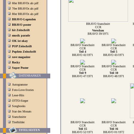
60er BRAVOs als pdf
70er BRAVOs als pdf
80er BRAVOs als pdf
BRAVO-Legenden
BRAVO Starschnitt
BRAVO poster
CCR
hit Zeitschrift
Vorschau
BRAVO 39/1971
musik parade
OK ist okay
BRAVO Starschnitt
BRAVO Starschnitt
POP Zeitschrift
CCR
CCR
Popfoto Zeitschrift
Teil 4
Teil 5
BRAVO 42/1971
BRAVO 43/1971
rave magazine
Rocky
BRAVO Starschnitt
BRAVO Starschnitt
Super Poster
CCR
CCR
Teil 9
Teil 10
DATENBANKEN
BRAVO 47/1971
BRAVO 48/1971
Autogramme
Foto-Love-Stories
Leser-Hits
OTTO-Sieger
Songbooks
Star des Monats
Starschnitte
Titelbilder
BRAVO Starschnitt
BRAVO Starschnitt
CCR
CCR
Teil 15
Teil 16
TITELSEITEN
BRAVO 52/1971
BRAVO 01/1972