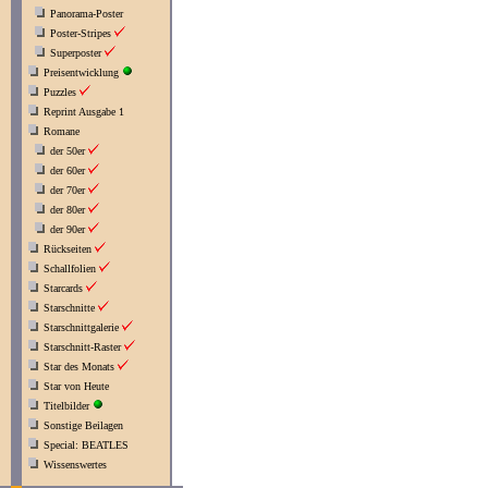
Panorama-Poster
Poster-Stripes
Superposter
Preisentwicklung
Puzzles
Reprint Ausgabe 1
Romane
der 50er
der 60er
der 70er
der 80er
der 90er
Rückseiten
Schallfolien
Starcards
Starschnitte
Starschnittgalerie
Starschnitt-Raster
Star des Monats
Star von Heute
Titelbilder
Sonstige Beilagen
Special: BEATLES
Wissenswertes