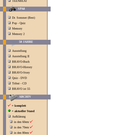
TEENBEAT
SPAß
Dr. Sommer (Best)
Pop - Quiz
Memory
Memory 2
50 JAHRE
Ausstellung
Ausstellung II
BRAVO-Buch
BRAVO-History
BRAVO-Story
Quiz - DVD
Tribut - CD
BRAVO ist 55
ARCHIV
= komplett
= aktueller Stand
Aufklärung
in den 60ern
in den 70ern
in den 80ern