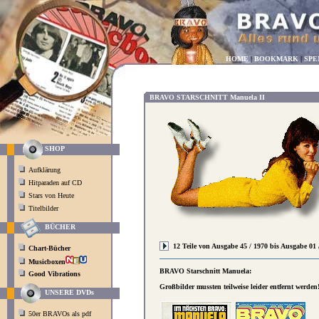
HOME
|
BOOKMARK
|
SPE
BRAVO STARSCHNITT Manuela II
SHOP
Aufklärung
Hitparaden auf CD
Stars von Heute
Titelbilder
BÜCHER
12 Teile von Ausgabe 45 / 1970 bis Ausgabe 01 
Chart-Bücher
Musicboxen
BRAVO Starschnitt Manuela:
Good Vibrations
Großbilder mussten teilweise leider entfernt werden
UNSERE DVDs
50er BRAVOs als pdf