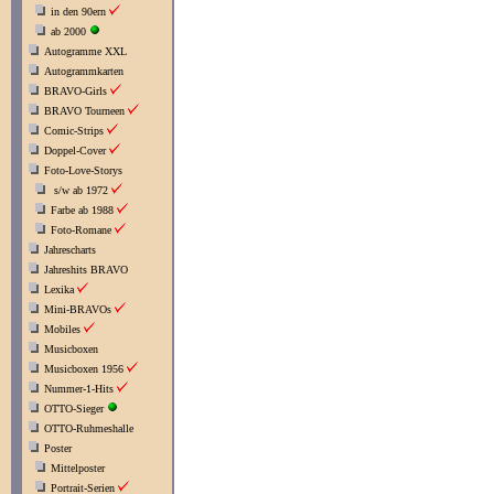
in den 90ern
ab 2000
Autogramme XXL
Autogrammkarten
BRAVO-Girls
BRAVO Tourneen
Comic-Strips
Doppel-Cover
Foto-Love-Storys
s/w ab 1972
Farbe ab 1988
Foto-Romane
Jahrescharts
Jahreshits BRAVO
Lexika
Mini-BRAVOs
Mobiles
Musicboxen
Musicboxen 1956
Nummer-1-Hits
OTTO-Sieger
OTTO-Ruhmeshalle
Poster
Mittelposter
Portrait-Serien