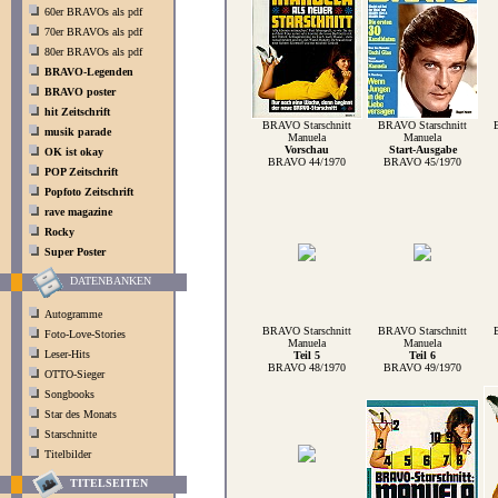
60er BRAVOs als pdf
70er BRAVOs als pdf
80er BRAVOs als pdf
BRAVO-Legenden
BRAVO poster
hit Zeitschrift
BRAVO Starschnitt
BRAVO Starschnitt
musik parade
Manuela
Manuela
Vorschau
Start-Ausgabe
OK ist okay
BRAVO 44/1970
BRAVO 45/1970
POP Zeitschrift
Popfoto Zeitschrift
rave magazine
Rocky
Super Poster
DATENBANKEN
Autogramme
BRAVO Starschnitt
BRAVO Starschnitt
Foto-Love-Stories
Manuela
Manuela
Leser-Hits
Teil 5
Teil 6
BRAVO 48/1970
BRAVO 49/1970
OTTO-Sieger
Songbooks
Star des Monats
Starschnitte
Titelbilder
TITELSEITEN