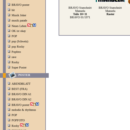
BRAVO poster
BRAVO Starschnitt
BRAVO Starschnitt
hit
Manuela
Manuela
Teile 10+11
Raster
Musik Joker
BRAVO 01/1971
musik parade
Neues Leben
OK ist okay
POP
pop (Schweiz)
pop Rocky
Popfoto
rave
Rocky
Super Poster
POSTER
ABENDBLATT
BEST (FRA)
BRAVO DIN A1
BRAVO DIN A2
BRAVO poster
melodie & rhythmus
POP
POPFOTO
Rocky