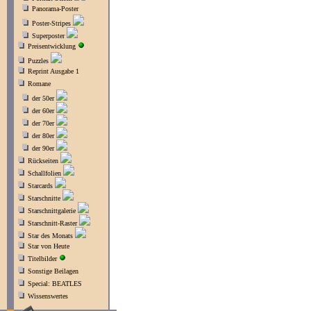
Panorama-Poster
Poster-Stripes
Superposter
Preisentwicklung
Puzzles
Reprint Ausgabe 1
Romane
der 50er
der 60er
der 70er
der 80er
der 90er
Rückseiten
Schallfolien
Starcards
Starschnitte
Starschnittgalerie
Starschnitt-Raster
Star des Monats
Star von Heute
Titelbilder
Sonstige Beilagen
Special: BEATLES
Wissenswertes