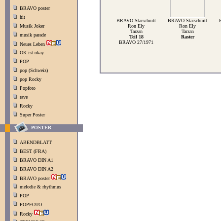
BRAVO poster
hit
BRAVO Starschnitt
BRAVO Starschnitt
Musik Joker
Ron Ely
Ron Ely
Tarzan
Tarzan
musik parade
Teil 18
Raster
BRAVO 27/1971
Neues Leben
OK ist okay
POP
pop (Schweiz)
pop Rocky
Popfoto
rave
Rocky
Super Poster
POSTER
ABENDBLATT
BEST (FRA)
BRAVO DIN A1
BRAVO DIN A2
BRAVO poster
melodie & rhythmus
POP
POPFOTO
Rocky