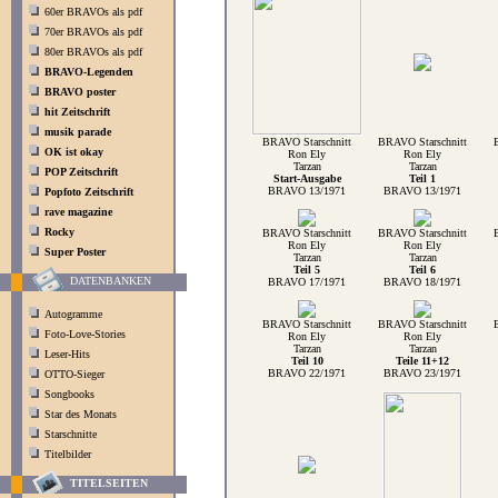
60er BRAVOs als pdf
70er BRAVOs als pdf
80er BRAVOs als pdf
BRAVO-Legenden
BRAVO poster
hit Zeitschrift
musik parade
BRAVO Starschnitt
BRAVO Starschnitt
OK ist okay
Ron Ely
Ron Ely
Tarzan
Tarzan
POP Zeitschrift
Start-Ausgabe
Teil 1
BRAVO 13/1971
BRAVO 13/1971
Popfoto Zeitschrift
rave magazine
Rocky
BRAVO Starschnitt
BRAVO Starschnitt
Ron Ely
Ron Ely
Super Poster
Tarzan
Tarzan
Teil 5
Teil 6
DATENBANKEN
BRAVO 17/1971
BRAVO 18/1971
Autogramme
BRAVO Starschnitt
BRAVO Starschnitt
Foto-Love-Stories
Ron Ely
Ron Ely
Tarzan
Tarzan
Leser-Hits
Teil 10
Teile 11+12
BRAVO 22/1971
BRAVO 23/1971
OTTO-Sieger
Songbooks
Star des Monats
Starschnitte
Titelbilder
TITELSEITEN