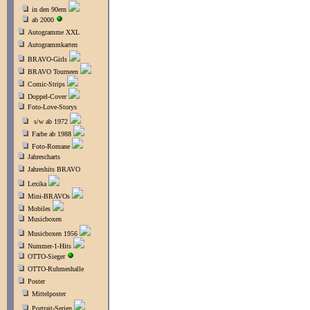
in den 90ern
ab 2000
Autogramme XXL
Autogrammkarten
BRAVO-Girls
BRAVO Tourneen
Comic-Strips
Doppel-Cover
Foto-Love-Storys
s/w ab 1972
Farbe ab 1988
Foto-Romane
Jahrescharts
Jahreshits BRAVO
Lexika
Mini-BRAVOs
Mobiles
Musicboxen
Musicboxen 1956
Nummer-1-Hits
OTTO-Sieger
OTTO-Ruhmeshalle
Poster
Mittelposter
Portrait-Serien