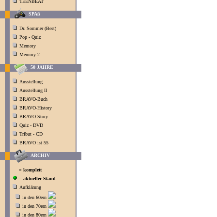
TEENBEAT
SPAß
Dr. Sommer (Best)
Pop - Quiz
Memory
Memory 2
50 JAHRE
Ausstellung
Ausstellung II
BRAVO-Buch
BRAVO-History
BRAVO-Story
Quiz - DVD
Tribut - CD
BRAVO ist 55
ARCHIV
= komplett
= aktueller Stand
Aufklärung
in den 60ern
in den 70ern
in den 80ern