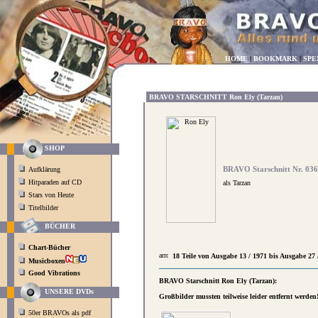
HOME
|
BOOKMARK
|
SPE
BRAVO STARSCHNITT Ron Ely (Tarzan)
SHOP
BRAVO Starschnitt Nr. 036
Aufklärung
Hitparaden auf CD
als Tarzan
Stars von Heute
Titelbilder
BÜCHER
Chart-Bücher
18 Teile von Ausgabe 13 / 1971 bis Ausgabe 27 
Musicboxen
Good Vibrations
BRAVO Starschnitt Ron Ely (Tarzan):
UNSERE DVDs
Großbilder mussten teilweise leider entfernt werden
50er BRAVOs als pdf