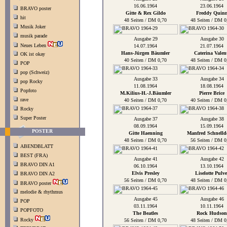
16.06.1964
23.06.1964
BRAVO poster
Gitte & Rex Gildo
Freddy Quin
hit
48 Seiten / DM 0,70
48 Seiten / DM 0
Musik Joker
musik parade
Ausgabe 29
Ausgabe 30
Neues Leben
14.07.1964
21.07.1964
Hans-Jürgen Bäumler
Caterina Valen
OK ist okay
40 Seiten / DM 0,70
48 Seiten / DM 0
POP
pop (Schweiz)
Ausgabe 33
Ausgabe 34
pop Rocky
11.08.1964
18.08.1964
Popfoto
M.Kilius-H.-J.Bäumler
Pierre Brice
rave
40 Seiten / DM 0,70
40 Seiten / DM 0
Rocky
Super Poster
Ausgabe 37
Ausgabe 38
08.09.1964
15.09.1964
POSTER
Gitte Haenning
Manfred Schnelld
48 Seiten / DM 0,70
56 Seiten / DM 0
ABENDBLATT
BEST (FRA)
Ausgabe 41
Ausgabe 42
BRAVO DIN A1
06.10.1964
13.10.1964
Elvis Presley
Liselotte Pulve
BRAVO DIN A2
56 Seiten / DM 0,70
48 Seiten / DM 0
BRAVO poster
melodie & rhythmus
Ausgabe 45
Ausgabe 46
POP
03.11.1964
10.11.1964
POPFOTO
The Beatles
Rock Hudson
Rocky
56 Seiten / DM 0,70
48 Seiten / DM 0