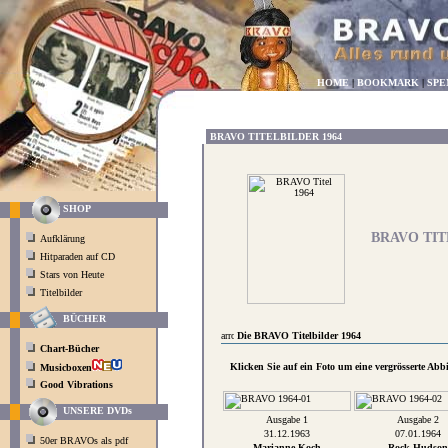
HOME
|
BOOKMARK
|
SPE
BRAVO TITELBILDER 1964
SHOP
BRAVO TIT
Aufklärung
Hitparaden auf CD
Stars von Heute
Titelbilder
BÜCHER
Die BRAVO Titelbilder 1964
Chart-Bücher
Klicken Sie auf ein Foto um eine vergrösserte Ab
Musicboxen
Good Vibrations
UNSERE DVDs
Ausgabe 1
Ausgabe 2
31.12.1963
07.01.1964
50er BRAVOs als pdf
Marianne Koch
Rock Hudson