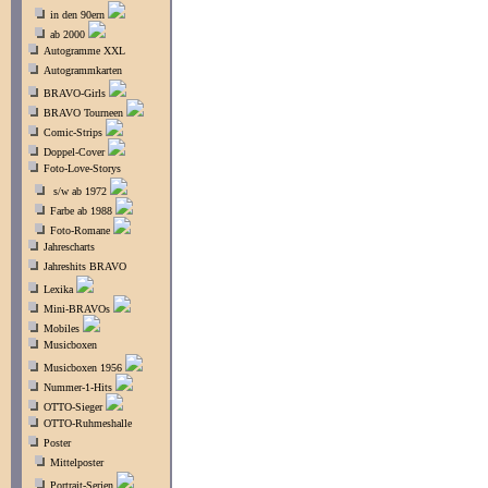
in den 90ern
ab 2000
Autogramme XXL
Autogrammkarten
BRAVO-Girls
BRAVO Tourneen
Comic-Strips
Doppel-Cover
Foto-Love-Storys
s/w ab 1972
Farbe ab 1988
Foto-Romane
Jahrescharts
Jahreshits BRAVO
Lexika
Mini-BRAVOs
Mobiles
Musicboxen
Musicboxen 1956
Nummer-1-Hits
OTTO-Sieger
OTTO-Ruhmeshalle
Poster
Mittelposter
Portrait-Serien