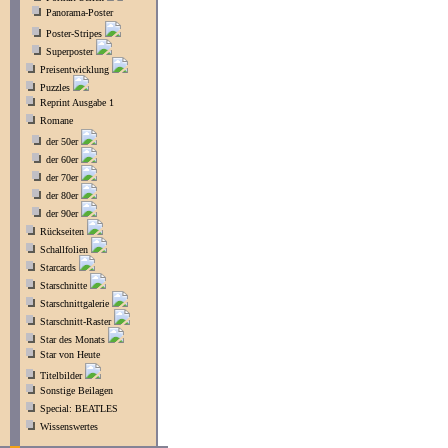
Panorama-Poster
Poster-Stripes
Superposter
Preisentwicklung
Puzzles
Reprint Ausgabe 1
Romane
der 50er
der 60er
der 70er
der 80er
der 90er
Rückseiten
Schallfolien
Starcards
Starschnitte
Starschnittgalerie
Starschnitt-Raster
Star des Monats
Star von Heute
Titelbilder
Sonstige Beilagen
Special: BEATLES
Wissenswertes