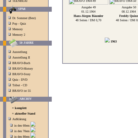
TEENBEAT
Ausgabe 49
Ausgabe 50
SPAß
01.12.1964
08.12.1964
Hans-Jürgen Bäumler
Freddy Quin
Dr. Sommer (Best)
48 Seiten / DM 0,70
48 Seiten / DM 0
Pop - Quiz
Memory
Memory 2
1963
50 JAHRE
Ausstellung
Ausstellung II
BRAVO-Buch
BRAVO-History
BRAVO-Story
Quiz - DVD
Tribut - CD
BRAVO ist 55
ARCHIV
= komplett
= aktueller Stand
Aufklärung
in den 60ern
in den 70ern
in den 80ern