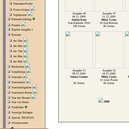
Panorama-Poster
Poster-Stripes
Ausgabe 46
Ausgabe 47
Superposter
04.11.2009
11.11.2009
Preisentwicklung
Ashley/Katy
Miley Cyrus
Star-Kalender 2010
18 Star-Buttons
Puzzles
108 Seiten
80 Seiten
Reprint Ausgabe 1
Romane
der 50er
der 60er
der 70er
der 80er
der 90er
Rückseiten
Ausgabe 51
Ausgabe 52
Schallfolien
09.12.2009
16.12.2009
Selena Gomez
Miley Cyrus
Starcards
12 coole Poster
Starschnitte
96 Seiten
96 Seiten
Starschnittgalerie
Starschnitt-Raster
Star des Monats
2008
Star von Heute
Titelbilder
Sonstige Beilagen
Special: BEATLES
Wissenswertes