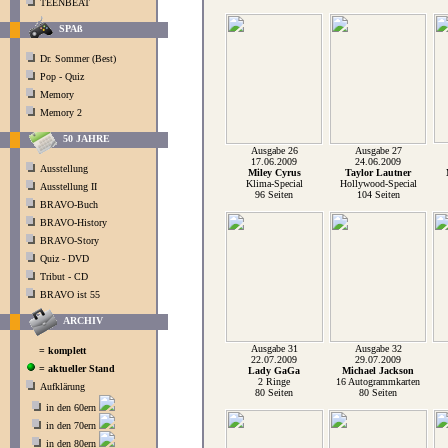
TEENBEAT
SPAß
Dr. Sommer (Best)
Pop - Quiz
Memory
Memory 2
50 JAHRE
Ausgabe 26
Ausgabe 27
17.06.2009
24.06.2009
Ausstellung
Miley Cyrus
Taylor Lautner
Klima-Special
Hollywood-Special
Ausstellung II
96 Seiten
104 Seiten
BRAVO-Buch
BRAVO-History
BRAVO-Story
Quiz - DVD
Tribut - CD
BRAVO ist 55
ARCHIV
Ausgabe 31
Ausgabe 32
= komplett
22.07.2009
29.07.2009
= aktueller Stand
Lady GaGa
Michael Jackson
2 Ringe
16 Autogrammkarten
Aufklärung
80 Seiten
80 Seiten
in den 60ern
in den 70ern
in den 80ern