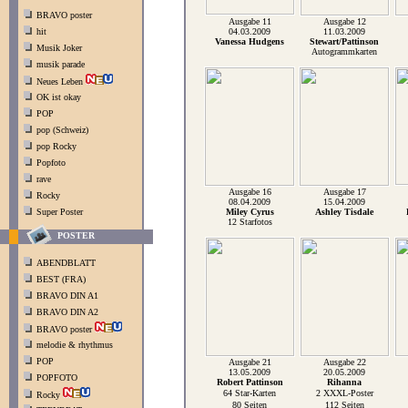
BRAVO poster
Ausgabe 11
Ausgabe 12
hit
04.03.2009
11.03.2009
Vanessa Hudgens
Stewart/Pattinson
Musik Joker
Autogrammkarten
musik parade
Neues Leben
OK ist okay
POP
pop (Schweiz)
pop Rocky
Popfoto
rave
Ausgabe 16
Ausgabe 17
Rocky
08.04.2009
15.04.2009
Super Poster
Miley Cyrus
Ashley Tisdale
12 Starfotos
POSTER
ABENDBLATT
BEST (FRA)
BRAVO DIN A1
BRAVO DIN A2
BRAVO poster
melodie & rhythmus
POP
Ausgabe 21
Ausgabe 22
13.05.2009
20.05.2009
POPFOTO
Robert Pattinson
Rihanna
64 Star-Karten
2 XXXL-Poster
Rocky
80 Seiten
112 Seiten