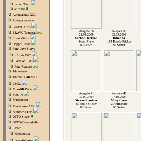
in den 90ern
ab 2000
Autogramme XXL
Autogrammkarten
BRAVO-Girls
Ausgabe 36
Ausgabe 37
BRAVO Tourneen
26.08.2009
02.09.2009
Michael Jackson
Rihanna
Comic-Strips
Schul-Planer
185 Handy-Sticker
Doppel-Cover
80 Seiten
80 Seiten
Foto-Love-Storys
s/w ab 1972
Farbe ab 1988
Foto-Romane
Jahrescharts
Jahreshits BRAVO
Lexika
Mini-BRAVOs
Ausgabe 41
Ausgabe 42
Mobiles
30.09.2009
07.10.2009
Musicboxen
Stewart/Lautner
Miley Cyrus
65 coole Sticker
2 Armbänder
Musicboxen 1956
80 Seiten
80 Seiten
Nummer-1-Hits
OTTO-Sieger
OTTO-Ruhmeshalle
Poster
Mittelposter
Portrait-Serien