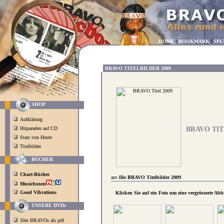
HOME
|
BOOKMARK
|
SPE
BRAVO TITELBILDER 2009
SHOP
Aufklärung
Hitparaden auf CD
BRAVO TIT
Stars von Heute
Titelbilder
BÜCHER
Chart-Bücher
Die BRAVO Titelbilder 2009
Musicboxen
Good Vibrations
Klicken Sie auf ein Foto um eine vergrösserte Ab
UNSERE DVDs
50er BRAVOs als pdf