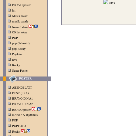
2015
BRAVO poster
hit
Musik Joker
musik parade
Neues Leben
OK ist okay
POP
pop (Schweiz)
pop Rocky
Popfoto
rave
Rocky
Super Poster
POSTER
ABENDBLATT
BEST (FRA)
BRAVO DIN A1
BRAVO DIN A2
BRAVO poster
melodie & rhythmus
POP
POPFOTO
Rocky