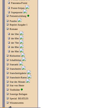
Panorama-Poster
Poster-Stripes
Superposter
Preisentwicklung
Puzzles
Reprint Ausgabe 1
Romane
der 50er
der 60er
der 70er
der 80er
der 90er
Rückseiten
Schallfolien
Starcards
Starschnitte
Starschnittgalerie
Starschnitt-Raster
Star des Monats
Star von Heute
Titelbilder
Sonstige Beilagen
Special: BEATLES
Wissenswertes