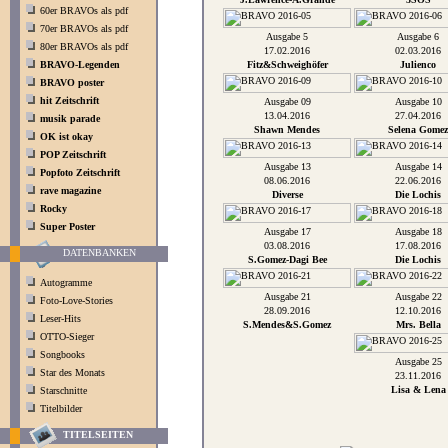
60er BRAVOs als pdf
70er BRAVOs als pdf
Ausgabe 5
Ausgabe 6
80er BRAVOs als pdf
17.02.2016
02.03.2016
BRAVO-Legenden
Fitz&Schweighöfer
Julienco
BRAVO poster
hit Zeitschrift
Ausgabe 09
Ausgabe 10
13.04.2016
27.04.2016
musik parade
Shawn Mendes
Selena Gomez
OK ist okay
POP Zeitschrift
Ausgabe 13
Ausgabe 14
Popfoto Zeitschrift
08.06.2016
22.06.2016
rave magazine
Diverse
Die Lochis
Rocky
Super Poster
Ausgabe 17
Ausgabe 18
03.08.2016
17.08.2016
DATENBANKEN
S.Gomez-Dagi Bee
Die Lochis
Autogramme
Ausgabe 21
Ausgabe 22
Foto-Love-Stories
28.09.2016
12.10.2016
Leser-Hits
S.Mendes&S.Gomez
Mrs. Bella
OTTO-Sieger
Songbooks
Ausgabe 25
Star des Monats
23.11.2016
Lisa & Lena
Starschnitte
Titelbilder
TITELSEITEN