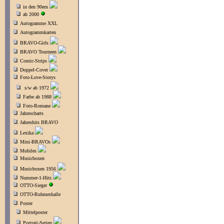
in den 90ern
ab 2000
Autogramme XXL
Autogrammkarten
BRAVO-Girls
BRAVO Tourneen
Comic-Strips
Doppel-Cover
Foto-Love-Storys
s/w ab 1972
Farbe ab 1988
Foto-Romane
Jahrescharts
Jahreshits BRAVO
Lexika
Mini-BRAVOs
Mobiles
Musicboxen
Musicboxen 1956
Nummer-1-Hits
OTTO-Sieger
OTTO-Ruhmeshalle
Poster
Mittelposter
Portrait-Serien