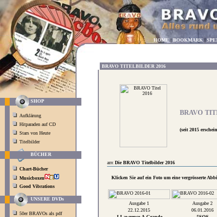
HOME
|
BOOKMARK
|
SPE
BRAVO TITELBILDER 2016
SHOP
BRAVO TIT
Aufklärung
Hitparaden auf CD
(seit 2015 ersche
Stars von Heute
Titelbilder
BÜCHER
Die BRAVO Titelbilder 2016
Chart-Bücher
Klicken Sie auf ein Foto um eine vergrösserte Ab
Musicboxen
Good Vibrations
UNSERE DVDs
Ausgabe 1
Ausgabe 2
22.12.2015
06.01.2016
50er BRAVOs als pdf
J.Lawrence-A.Grande
5SOS