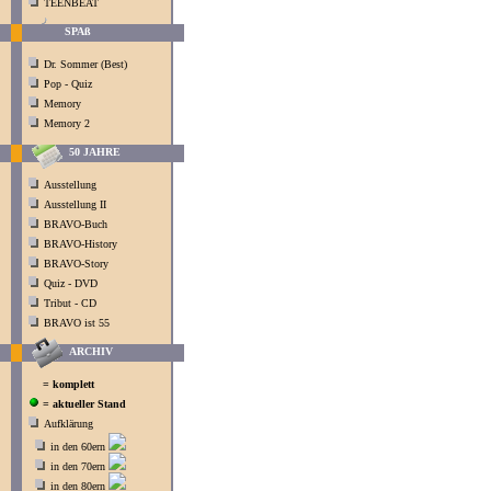
TEENBEAT
SPAß
Dr. Sommer (Best)
Pop - Quiz
Memory
Memory 2
50 JAHRE
Ausstellung
Ausstellung II
BRAVO-Buch
BRAVO-History
BRAVO-Story
Quiz - DVD
Tribut - CD
BRAVO ist 55
ARCHIV
= komplett
= aktueller Stand
Aufklärung
in den 60ern
in den 70ern
in den 80ern