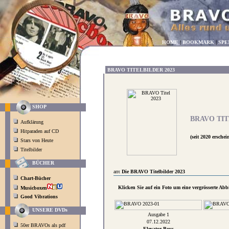
HOME
|
BOOKMARK
|
SPE
BRAVO TITELBILDER 2023
SHOP
BRAVO TIT
Aufklärung
Hitparaden auf CD
(seit 2020 ersch
Stars von Heute
Titelbilder
BÜCHER
Die BRAVO Titelbilder 2023
Chart-Bücher
Klicken Sie auf ein Foto um eine vergrösserte Ab
Musicboxen
Good Vibrations
UNSERE DVDs
Ausgabe 1
07.12.2022
50er BRAVOs als pdf
Elevator Boys