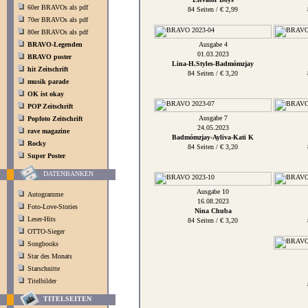
60er BRAVOs als pdf
84 Seiten / € 2,99
70er BRAVOs als pdf
80er BRAVOs als pdf
BRAVO-Legenden
Ausgabe 4
01.03.2023
BRAVO poster
Lina-H.Styles-Badmómzjay
hit Zeitschrift
84 Seiten / € 3,20
musik parade
OK ist okay
POP Zeitschrift
Ausgabe 7
Popfoto Zeitschrift
24.05.2023
rave magazine
Badmómzjay-Ayliva-Kati K
Rocky
84 Seiten / € 3,20
Super Poster
DATENBANKEN
Ausgabe 10
Autogramme
16.08.2023
Foto-Love-Stories
Nina Chuba
Leser-Hits
84 Seiten / € 3,20
OTTO-Sieger
Songbooks
Star des Monats
Starschnitte
Titelbilder
TITELSEITEN