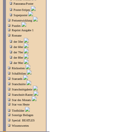
Panorama-Poster
Poster-Stripes
Superposter
Preisentwicklung
Puzzles
Reprint Ausgabe 1
Romane
der 50er
der 60er
der 70er
der 80er
der 90er
Rückseiten
Schallfolien
Starcards
Starschnitte
Starschnittgalerie
Starschnitt-Raster
Star des Monats
Star von Heute
Titelbilder
Sonstige Beilagen
Special: BEATLES
Wissenswertes