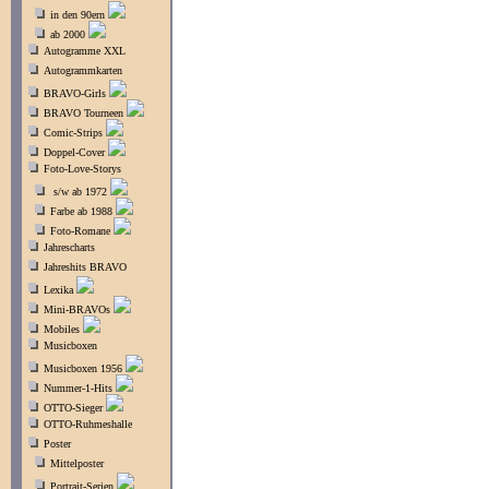
in den 90ern
ab 2000
Autogramme XXL
Autogrammkarten
BRAVO-Girls
BRAVO Tourneen
Comic-Strips
Doppel-Cover
Foto-Love-Storys
s/w ab 1972
Farbe ab 1988
Foto-Romane
Jahrescharts
Jahreshits BRAVO
Lexika
Mini-BRAVOs
Mobiles
Musicboxen
Musicboxen 1956
Nummer-1-Hits
OTTO-Sieger
OTTO-Ruhmeshalle
Poster
Mittelposter
Portrait-Serien