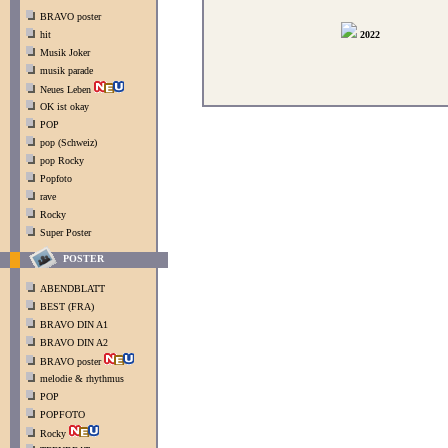
BRAVO poster
hit
2022
Musik Joker
musik parade
Neues Leben
OK ist okay
POP
pop (Schweiz)
pop Rocky
Popfoto
rave
Rocky
Super Poster
POSTER
ABENDBLATT
BEST (FRA)
BRAVO DIN A1
BRAVO DIN A2
BRAVO poster
melodie & rhythmus
POP
POPFOTO
Rocky