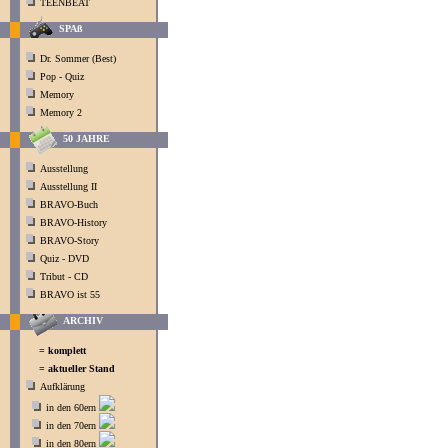
TEENBEAT
SPAß
Dr. Sommer (Best)
Pop - Quiz
Memory
Memory 2
50 JAHRE
Ausstellung
Ausstellung II
BRAVO-Buch
BRAVO-History
BRAVO-Story
Quiz - DVD
Tribut - CD
BRAVO ist 55
ARCHIV
= komplett
= aktueller Stand
Aufklärung
in den 60ern
in den 70ern
in den 80ern