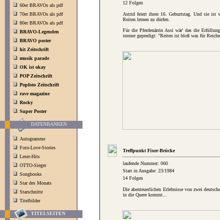
12 Folgen
60er BRAVOs als pdf
70er BRAVOs als pdf
Astrid feiert ihren 16. Geburtstag. Und sie ist
Reiten lernen zu dürfen.
80er BRAVOs als pdf
Für die Pferdenärrin Assi wär' das die Erfüllun
BRAVO-Legenden
immer gepredigt: "Reiten ist bloß was für Reiche
BRAVO poster
hit Zeitschrift
musik parade
OK ist okay
POP Zeitschrift
Popfoto Zeitschrift
rave magazine
Rocky
Super Poster
DATENBANKEN
Autogramme
Foto-Love-Stories
Treffpunkt Fixer-Brücke
Leser-Hits
laufende Nummer: 060
OTTO-Sieger
Start in Ausgabe: 23/1984
Songbooks
14 Folgen
Star des Monats
Die abenteuerlichen Erlebnisse von zwei deutsc
Starschnitte
in die Quere kommt...
Titelbilder
TITELSEITEN