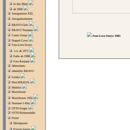
in den 90ern
ab 2000
Autogramme XXL
Autogrammkarten
BRAVO-Girls
BRAVO Tourneen
Comic-Strips
Foto-Love-Storys 1983
Doppel-Cover
Foto-Love-Storys
s/w ab 1972
Farbe ab 1988
Foto-Romane
Jahrescharts
Jahreshits BRAVO
Lexika
Mini-BRAVOs
Mobiles
Musicboxen
Musicboxen 1956
Nummer-1-Hits
OTTO-Sieger
OTTO-Ruhmeshalle
Poster
Mittelposter
Portrait-Serien