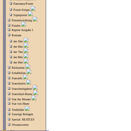
Panorama-Poster
Poster-Stripes
Superposter
Preisentwicklung
Puzzles
Reprint Ausgabe 1
Romane
der 50er
der 60er
der 70er
der 80er
der 90er
Rückseiten
Schallfolien
Starcards
Starschnitte
Starschnittgalerie
Starschnitt-Raster
Star des Monats
Star von Heute
Titelbilder
Sonstige Beilagen
Special: BEATLES
Wissenswertes