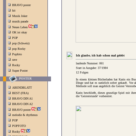
BRAVO poster
hit
Musik Joker
musik parade
Neues Leben
OK ist okay
POP
pop (Schweiz)
pop Rocky
Popfoto
Ich glaube, ich hab schon mal gelebt
rave
laufende Nummer: 061
Rocky
Start in Ausgabe: 37/1984
Super Poster
12 Folgen
POSTER
In einem kleinen Bücherladen hat Karin ein Buc
Dinge und hat es natürlich sofort gekauft. Vor a
Methode soll man angeblich die Geister Verstorb
ABENDBLATT
Karin beschließt, dieses gruselige Spiel mit ihr
BEST (FRA)
die 'Geisterstunde' vorbereitet.
BRAVO DIN A1
BRAVO DIN A2
BRAVO poster
melodie & rhythmus
POP
POPFOTO
Rocky