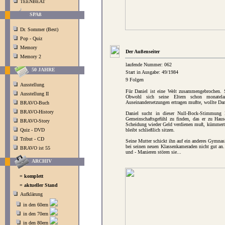
TEENBEAT
SPAß
Dr. Sommer (Best)
Pop - Quiz
Memory
Der Außenseiter
Memory 2
laufende Nummer: 062
50 JAHRE
Start in Ausgabe: 49/1984
9 Folgen
Ausstellung
Für Daniel ist eine Welt zusammengebrochen. Se
Ausstellung II
Obwohl sich seine Eltern schon monatelan
Auseinandersetzungen ertragen mußte, wollte Danie
BRAVO-Buch
BRAVO-History
Daniel sucht in dieser Null-Bock-Stimmung 
Gemeinschaftsgefühl zu finden, das er zu Haus
BRAVO-Story
Scheidung wieder Geld verdienen muß, kümmert 
Quiz - DVD
bleibt schließlich sitzen.
Tribut - CD
Seine Mutter schickt ihn auf ein anderes Gymnas
bei seinen neuen Klassenkameraden nicht gut an.
BRAVO ist 55
und - Manieren stören sie...
ARCHIV
= komplett
= aktueller Stand
Aufklärung
in den 60ern
in den 70ern
in den 80ern