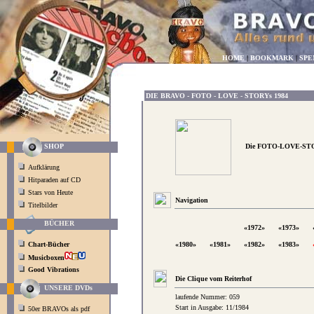
HOME
|
BOOKMARK
|
SPE
DIE BRAVO - FOTO - LOVE - STORYs 1984
Die FOTO-LOVE-STO
SHOP
Aufklärung
Hitparaden auf CD
Stars von Heute
Navigation
Titelbilder
BÜCHER
«1972»
«1973»
Chart-Bücher
«1980»
«1981»
«1982»
«1983»
Musicboxen
Good Vibrations
Die Clique vom Reiterhof
UNSERE DVDs
laufende Nummer: 059
Start in Ausgabe: 11/1984
50er BRAVOs als pdf