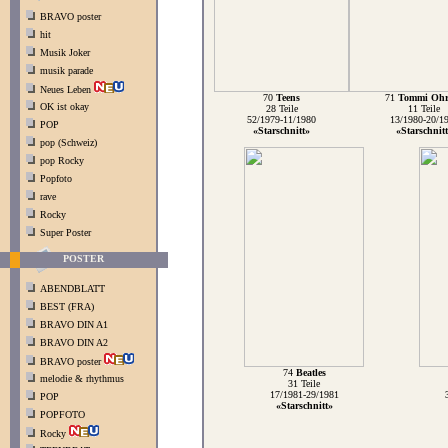
BRAVO poster
hit
Musik Joker
musik parade
Neues Leben
70
Teens
71
Tommi Ohr
OK ist okay
28 Teile
11 Teile
52/1979-11/1980
13/1980-20/1
POP
«Starschnitt»
«Starschnit
pop (Schweiz)
pop Rocky
Popfoto
rave
Rocky
Super Poster
POSTER
ABENDBLATT
BEST (FRA)
BRAVO DIN A1
BRAVO DIN A2
BRAVO poster
74
Beatles
melodie & rhythmus
31 Teile
17/1981-29/1981
POP
«Starschnitt»
POPFOTO
Rocky