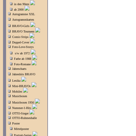
in den 90ern
ab 2000
Autogramme XXL
Autogrammkarten
BRAVO-Girls
BRAVO Tourneen
Comic-Strips
Doppel-Cover
Foto-Love-Storys
s/w ab 1972
Farbe ab 1988
Foto-Romane
Jahrescharts
Jahreshits BRAVO
Lexika
Mini-BRAVOs
Mobiles
Musicboxen
Musicboxen 1956
Nummer-1-Hits
OTTO-Sieger
OTTO-Ruhmeshalle
Poster
Mittelposter
Portrait-Serien