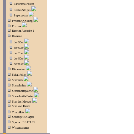
Panorama-Poster
Poster-Stripes
Superposter
Preisentwicklung
Puzzles
Reprint Ausgabe 1
Romane
der 50er
der 60er
der 70er
der 80er
der 90er
Rückseiten
Schallfolien
Starcards
Starschnitte
Starschnittgalerie
Starschnitt-Raster
Star des Monats
Star von Heute
Titelbilder
Sonstige Beilagen
Special: BEATLES
Wissenswertes