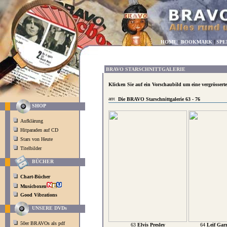
HOME
|
BOOKMARK
|
SPE
BRAVO STARSCHNITTGALERIE
Klicken Sie auf ein Vorschaubild um eine vergrössert
Die BRAVO Starschnittgalerie 63 - 76
SHOP
Aufklärung
Hitparaden auf CD
Stars von Heute
Titelbilder
BÜCHER
Chart-Bücher
Musicboxen
Good Vibrations
UNSERE DVDs
50er BRAVOs als pdf
63
Elvis Presley
64
Leif Garr