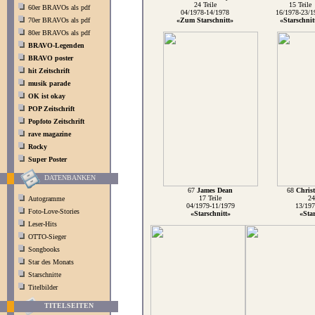
24 Teile
15 Teile
60er BRAVOs als pdf
04/1978-14/1978
16/1978-23/1
70er BRAVOs als pdf
«Zum Starschnitt»
«Starschnit
80er BRAVOs als pdf
BRAVO-Legenden
BRAVO poster
hit Zeitschrift
musik parade
OK ist okay
POP Zeitschrift
Popfoto Zeitschrift
rave magazine
Rocky
Super Poster
DATENBANKEN
67
James Dean
68
Chris
17 Teile
24
Autogramme
04/1979-11/1979
13/197
Foto-Love-Stories
«Starschnitt»
«Star
Leser-Hits
OTTO-Sieger
Songbooks
Star des Monats
Starschnitte
Titelbilder
TITELSEITEN