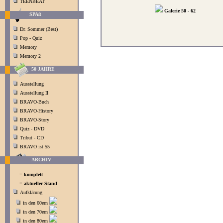
TEENBEAT
Galerie 50 - 62
SPAß
Dr. Sommer (Best)
Pop - Quiz
Memory
Memory 2
50 JAHRE
Ausstellung
Ausstellung II
BRAVO-Buch
BRAVO-History
BRAVO-Story
Quiz - DVD
Tribut - CD
BRAVO ist 55
ARCHIV
= komplett
= aktueller Stand
Aufklärung
in den 60ern
in den 70ern
in den 80ern