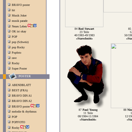
BRAVO poster
hit
Musik Joker
musik parade
Neues Leben
84
Rod Stewart
85
OK ist okay
23 Teile
12
40/1983-49/1983
50/19
POP
«Starschnitt»
«Sta
pop (Schweiz)
pop Rocky
Popfoto
rave
Rocky
Super Poster
POSTER
ABENDBLATT
BEST (FRA)
BRAVO DIN A1
BRAVO DIN A2
BRAVO poster
87
Paul Young
88
Nin
melodie & rhythmus
11 Teile
1
08/1984-11/1984
12/19
POP
«Starschnitt»
«Sta
POPFOTO
Rocky