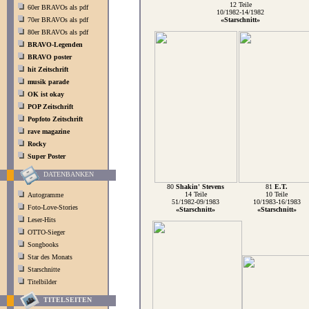
12 Teile
60er BRAVOs als pdf
10/1982-14/1982
70er BRAVOs als pdf
«Starschnitt»
80er BRAVOs als pdf
BRAVO-Legenden
BRAVO poster
hit Zeitschrift
musik parade
OK ist okay
POP Zeitschrift
Popfoto Zeitschrift
rave magazine
Rocky
Super Poster
DATENBANKEN
80
Shakin' Stevens
81
E.T.
14 Teile
10 Teile
Autogramme
51/1982-09/1983
10/1983-16/1983
Foto-Love-Stories
«Starschnitt»
«Starschnitt»
Leser-Hits
OTTO-Sieger
Songbooks
Star des Monats
Starschnitte
Titelbilder
TITELSEITEN