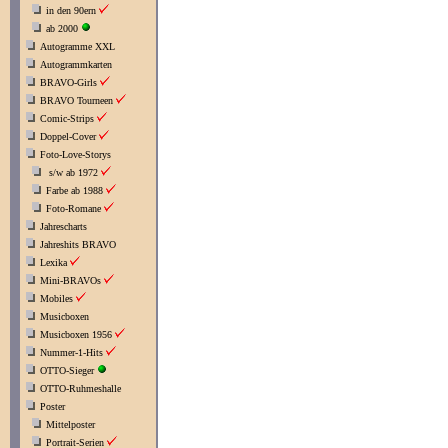
in den 90ern
ab 2000
Autogramme XXL
Autogrammkarten
BRAVO-Girls
BRAVO Tourneen
Comic-Strips
Doppel-Cover
Foto-Love-Storys
s/w ab 1972
Farbe ab 1988
Foto-Romane
Jahrescharts
Jahreshits BRAVO
Lexika
Mini-BRAVOs
Mobiles
Musicboxen
Musicboxen 1956
Nummer-1-Hits
OTTO-Sieger
OTTO-Ruhmeshalle
Poster
Mittelposter
Portrait-Serien