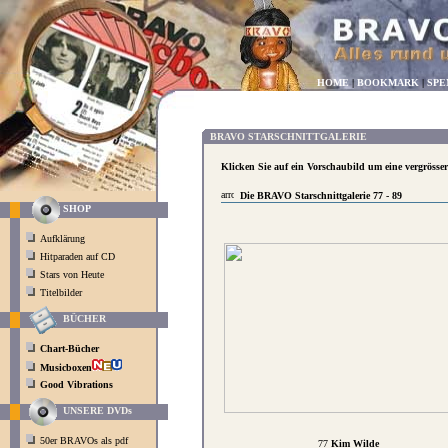
HOME
|
BOOKMARK
|
SPE
BRAVO STARSCHNITTGALERIE
Klicken Sie auf ein Vorschaubild um eine vergrösse
Die BRAVO Starschnittgalerie 77 - 89
SHOP
Aufklärung
Hitparaden auf CD
Stars von Heute
Titelbilder
BÜCHER
Chart-Bücher
Musicboxen
Good Vibrations
UNSERE DVDs
50er BRAVOs als pdf
77
Kim Wilde