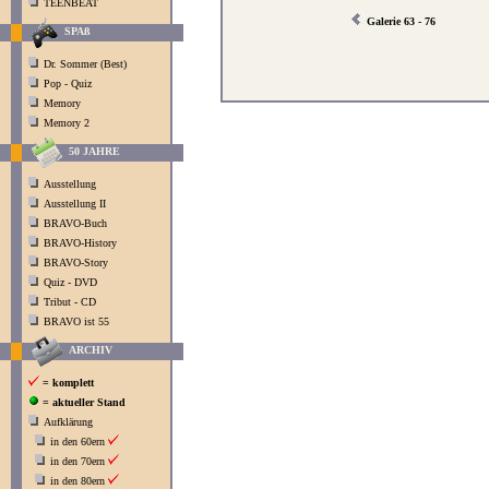
TEENBEAT
Galerie 63 - 76
SPAß
Dr. Sommer (Best)
Pop - Quiz
Memory
Memory 2
50 JAHRE
Ausstellung
Ausstellung II
BRAVO-Buch
BRAVO-History
BRAVO-Story
Quiz - DVD
Tribut - CD
BRAVO ist 55
ARCHIV
= komplett
= aktueller Stand
Aufklärung
in den 60ern
in den 70ern
in den 80ern