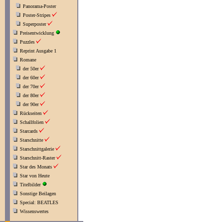
Panorama-Poster
Poster-Stripes
Superposter
Preisentwicklung
Puzzles
Reprint Ausgabe 1
Romane
der 50er
der 60er
der 70er
der 80er
der 90er
Rückseiten
Schallfolien
Starcards
Starschnitte
Starschnittgalerie
Starschnitt-Raster
Star des Monats
Star von Heute
Titelbilder
Sonstige Beilagen
Special: BEATLES
Wissenswertes