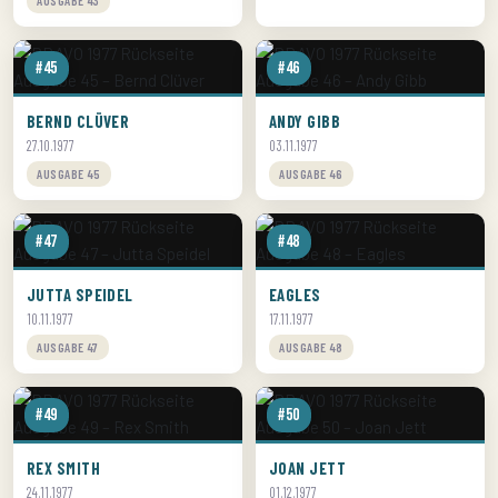
AUSGABE 43
#45
#46
BERND CLÜVER
ANDY GIBB
27.10.1977
03.11.1977
AUSGABE 45
AUSGABE 46
#47
#48
JUTTA SPEIDEL
EAGLES
10.11.1977
17.11.1977
AUSGABE 47
AUSGABE 48
#49
#50
REX SMITH
JOAN JETT
24.11.1977
01.12.1977