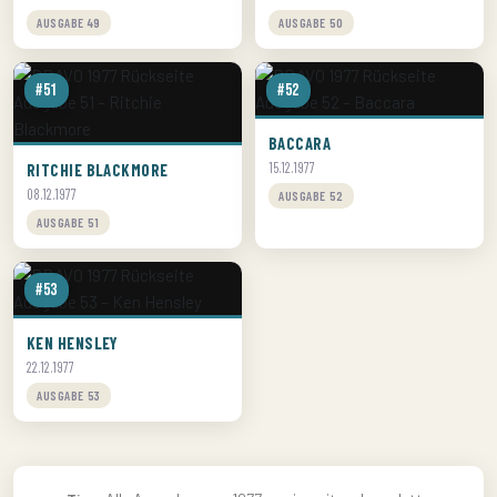
AUSGABE 49
AUSGABE 50
#51
#52
BACCARA
RITCHIE BLACKMORE
15.12.1977
08.12.1977
AUSGABE 52
AUSGABE 51
#53
KEN HENSLEY
22.12.1977
AUSGABE 53