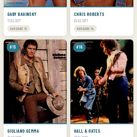
GABY BAGINSKY
CHRIS ROBERTS
17.03.1977
24.03.1977
AUSGABE 13
AUSGABE 14
#15
#16
GIULIANO GEMMA
HALL & OATES