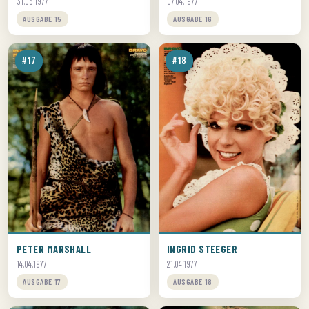
31.03.1977
07.04.1977
AUSGABE 15
AUSGABE 16
#17
#18
PETER MARSHALL
INGRID STEEGER
14.04.1977
21.04.1977
AUSGABE 17
AUSGABE 18