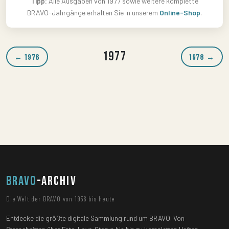
Tipp:
Alle Ausgaben von 1977 sowie weitere komplette
BRAVO-Jahrgänge erhalten Sie in unserem
Online-Shop
.
1977
← 1976
1978 →
BRAVO
-ARCHIV
Die Welt der BRAVO von 1956 bis heute
Entdecke die größte digitale Sammlung rund um BRAVO. Von