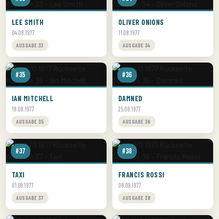
LEE SMITH
OLIVER ONIONS
04.08.1977
11.08.1977
AUSGABE 33
AUSGABE 34
#35
#36
IAN MITCHELL
DAMNED
18.08.1977
25.08.1977
AUSGABE 35
AUSGABE 36
#37
#38
TAXI
FRANCIS ROSSI
01.09.1977
08.09.1977
AUSGABE 37
AUSGABE 38