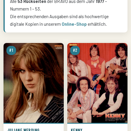
Alle
53 Rückseiten
der BRAVO aus dem Jahr
1977
–
Nummern 1 – 53.
Die entsprechenden Ausgaben sind als hochwertige
digitale Kopien in unserem
Online-Shop
erhältlich.
#1
#2
JULIANE WERDING
KENNY