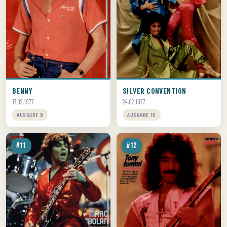
BENNY
SILVER CONVENTION
17.02.1977
24.02.1977
AUSGABE 9
AUSGABE 10
#11
#12