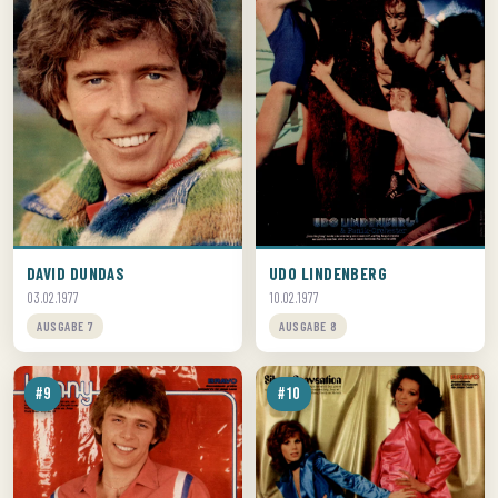
DAVID DUNDAS
UDO LINDENBERG
03.02.1977
10.02.1977
AUSGABE 7
AUSGABE 8
#9
#10