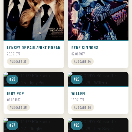
LYNSEY DE PAUL/MIKE MORAN
GENE SIMMONS
26.05.1977
02.06.1977
AUSGABE 23
AUSGABE 24
#25
#26
IGGY POP
WILLEM
06.06.1977
16.06.1977
AUSGABE 25
AUSGABE 26
#27
#28