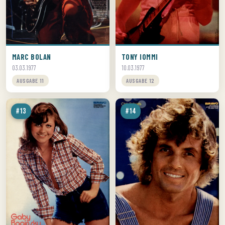
MARC BOLAN
TONY IOMMI
03.03.1977
10.03.1977
AUSGABE 11
AUSGABE 12
#13
#14