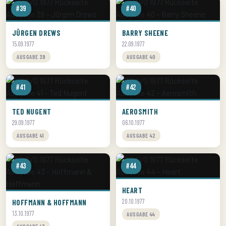
#39
#40
JÜRGEN DREWS
BARRY SHEENE
15.09.1977
22.09.1977
AUSGABE 39
AUSGABE 40
#41
#42
TED NUGENT
AEROSMITH
29.09.1977
06.10.1977
AUSGABE 41
AUSGABE 42
#43
#44
HEART
HOFFMANN & HOFFMANN
20.10.1977
13.10.1977
AUSGABE 44