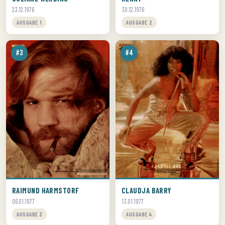
23.12.1976
30.12.1976
AUSGABE 1
AUSGABE 2
#3
#4
RAIMUND HARMSTORF
CLAUDJA BARRY
06.01.1977
13.01.1977
AUSGABE 3
AUSGABE 4