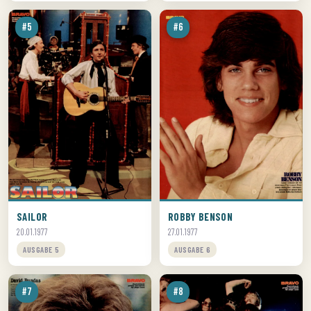
#5
#6
SAILOR
ROBBY BENSON
20.01.1977
27.01.1977
AUSGABE 5
AUSGABE 6
#7
#8