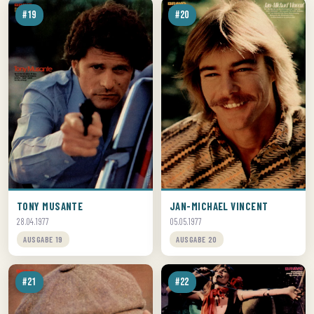
#19
#20
TONY MUSANTE
JAN-MICHAEL VINCENT
28.04.1977
05.05.1977
AUSGABE 19
AUSGABE 20
#21
#22