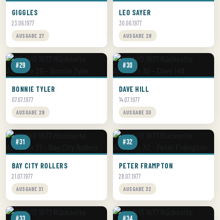
GIGGLES
LEO SAYER
23.06.1977
30.06.1977
AUSGABE 27
AUSGABE 28
#29
#30
BONNIE TYLER
DAVE HILL
07.07.1977
14.07.1977
AUSGABE 29
AUSGABE 30
#31
#32
BAY CITY ROLLERS
PETER FRAMPTON
21.07.1977
28.07.1977
AUSGABE 31
AUSGABE 32
#33
#34