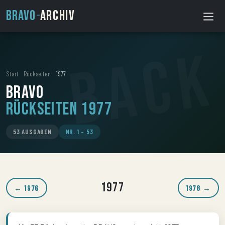
BRAVO
-
ARCHIV
Start
›
Rückseiten
›
1977
BRAVO
Rückseiten 1977
53 AUSGABEN
NR. 1 – 53
1977
← 1976
1978 →