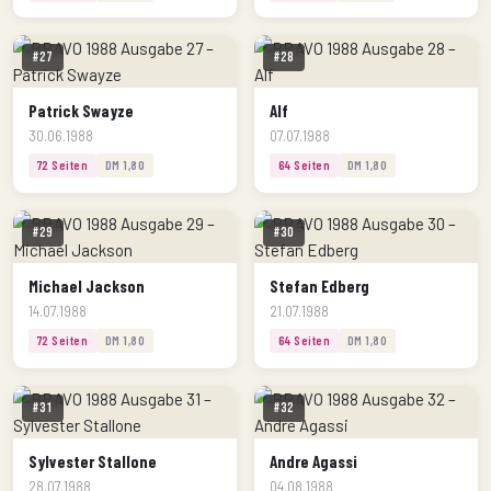
#27
#28
Patrick Swayze
Alf
30.06.1988
07.07.1988
72 Seiten
DM 1,80
64 Seiten
DM 1,80
#29
#30
Michael Jackson
Stefan Edberg
14.07.1988
21.07.1988
72 Seiten
DM 1,80
64 Seiten
DM 1,80
#31
#32
Sylvester Stallone
Andre Agassi
28.07.1988
04.08.1988