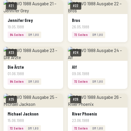
#21
#22
Jennifer Grey
Bros
19.05.1988
26.05.1988
84 Seiten
DM 1,80
72 Seiten
DM 1,80
#23
#24
Die Ärzte
Alf
01.06.1988
09.06.1988
84 Seiten
DM 1,80
72 Seiten
DM 1,80
#25
#26
Michael Jackson
River Phoenix
15.06.1988
23.06.1988
72 Seiten
DM 1,80
72 Seiten
DM 1,80