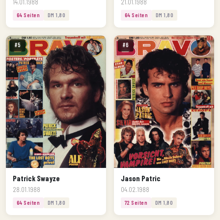
14.01.1988
21.01.1988
64 Seiten
DM 1,80
64 Seiten
DM 1,80
#5
#6
Patrick Swayze
Jason Patric
28.01.1988
04.02.1988
64 Seiten
DM 1,80
72 Seiten
DM 1,80