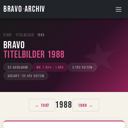
BRAVO
-
ARCHIV
START
›
TITELBILDER
›
1988
BRAVO
Titelbilder 1988
52 AUSGABEN
NR. 1.634 – 1.685
3.792 SEITEN
GESAMT: 111.472 SEITEN
1988
← 1987
1989 →