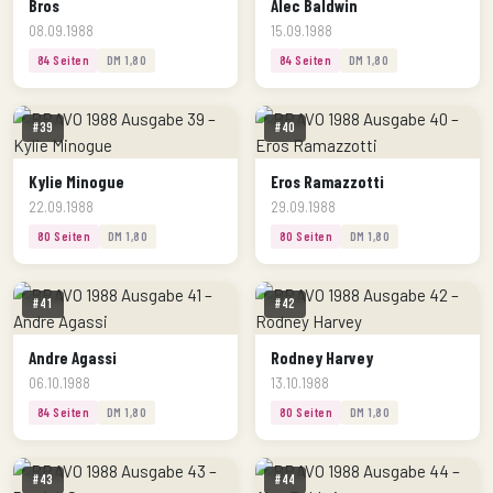
Bros
Alec Baldwin
08.09.1988
15.09.1988
84 Seiten
DM 1,80
84 Seiten
DM 1,80
#39
#40
Kylie Minogue
Eros Ramazzotti
22.09.1988
29.09.1988
80 Seiten
DM 1,80
80 Seiten
DM 1,80
#41
#42
Andre Agassi
Rodney Harvey
06.10.1988
13.10.1988
84 Seiten
DM 1,80
80 Seiten
DM 1,80
#43
#44