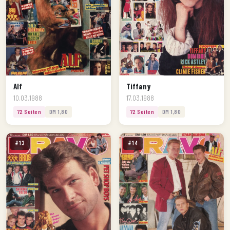
Alf
Tiffany
10.03.1988
17.03.1988
72 Seiten
DM 1,80
72 Seiten
DM 1,80
#13
#14