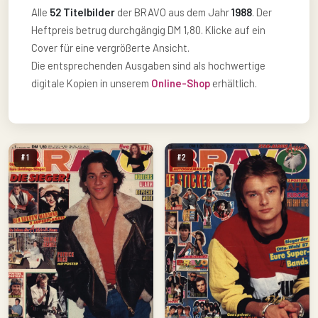
Alle
52 Titelbilder
der BRAVO aus dem Jahr
1988
. Der
Heftpreis betrug durchgängig DM 1,80. Klicke auf ein
Cover für eine vergrößerte Ansicht.
Die entsprechenden Ausgaben sind als hochwertige
digitale Kopien in unserem
Online-Shop
erhältlich.
#1
#2