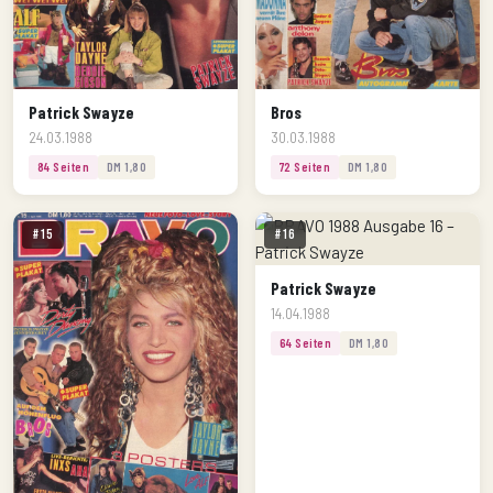
Patrick Swayze
Bros
24.03.1988
30.03.1988
84 Seiten
DM 1,80
72 Seiten
DM 1,80
#15
#16
Patrick Swayze
14.04.1988
64 Seiten
DM 1,80