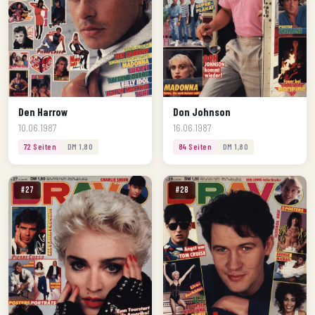
Den Harrow
Don Johnson
10.06.1987
16.06.1987
72 Seiten
DM 1,80
84 Seiten
DM 1,80
#27
#28