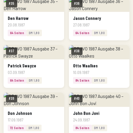
#35
#36
Den Harrow
Jason Connery
20.08.1987
27.08.1987
64 Seiten
DM 1,80
64 Seiten
DM 1,80
#37
#38
Patrick Swayze
Otto Waalkes
03.09.1987
10.09.1987
64 Seiten
DM 1,80
84 Seiten
DM 1,80
#39
#40
Don Johnson
John Bon Jovi
17.09.1987
24.09.1987
72 Seiten
DM 1,80
84 Seiten
DM 1,80