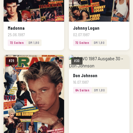
Madonna
Johnny Logan
25.06.1987
02.07.1987
72 Seiten
DM 1,80
72 Seiten
DM 1,80
#29
#30
Don Johnson
16.07.1987
64 Seiten
DM 1,80