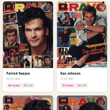
#7
#8
Patrick Swayze
Don Johnson
05.02.1987
12.02.1987
64 Seiten
DM 1,80
72 Seiten
DM 1,80
#9
#10