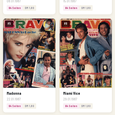
08.01.1987
15.01.1987
64 Seiten
DM 1,80
64 Seiten
DM 1,80
#5
#6
Madonna
Miami Vice
22.01.1987
29.01.1987
64 Seiten
DM 1,80
64 Seiten
DM 1,80