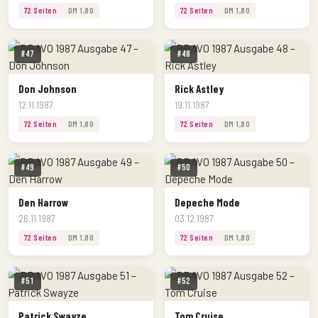
72 Seiten
DM 1,80
72 Seiten
DM 1,80
#47
#48
Don Johnson
Rick Astley
12.11.1987
19.11.1987
72 Seiten
DM 1,80
72 Seiten
DM 1,80
#49
#50
Den Harrow
Depeche Mode
26.11.1987
03.12.1987
72 Seiten
DM 1,80
72 Seiten
DM 1,80
#51
#52
Patrick Swayze
Tom Cruise