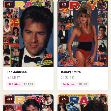
#21
#22
Don Johnson
Mandy Smith
14.05.1987
21.05.1987
84 Seiten
DM 1,80
84 Seiten
DM 1,80
#23
#24