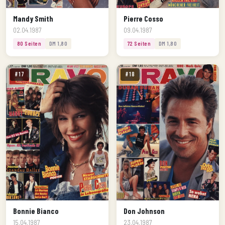
Mandy Smith
Pierre Cosso
02.04.1987
09.04.1987
80 Seiten
DM 1,80
72 Seiten
DM 1,80
#17
#18
Bonnie Bianco
Don Johnson
15.04.1987
23.04.1987