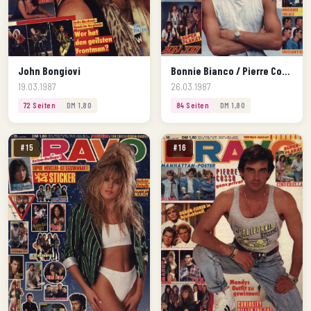
John Bongiovi
Bonnie Bianco / Pierre Cosso
19.03.1987
26.03.1987
72 Seiten
DM 1,80
84 Seiten
DM 1,80
#15
#16