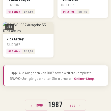
10.12.1987
16.12.1987
64 Seiten
DM 1,80
64 Seiten
DM 1,80
#53
Rick Astley
22.12.1987
64 Seiten
DM 1,80
Tipp:
Alle Ausgaben von 1987 sowie weitere komplette
BRAVO-Jahrgänge erhalten Sie in unserem
Online-Shop
.
1987
← 1986
1988 →