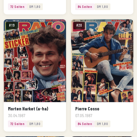
72 Seiten
DM 1,80
84 Seiten
DM 1,80
#19
#20
Morten Harket (a-ha)
Pierre Cosso
30.04.1987
07.05.1987
72 Seiten
DM 1,80
84 Seiten
DM 1,80