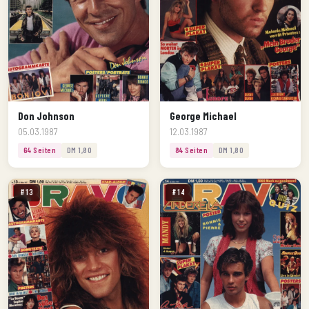
Don Johnson
George Michael
05.03.1987
12.03.1987
64 Seiten
DM 1,80
84 Seiten
DM 1,80
#13
#14