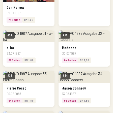
Den Harrow
09.07.1987
72 Seiten
DM 1,80
#31
#32
a-ha
Madonna
23.07.1987
30.07.1987
64 Seiten
DM 1,80
64 Seiten
DM 1,80
#33
#34
Pierre Cosso
Jason Connery
06.08.1987
13.08.1987
64 Seiten
DM 1,80
64 Seiten
DM 1,80