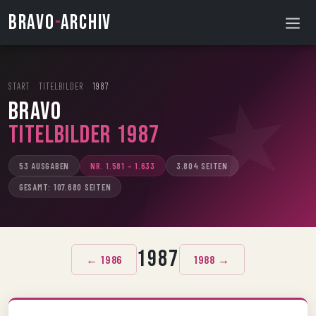
BRAVO
-
ARCHIV
START
›
TITELBILDER
›
1987
BRAVO
Titelbilder 1987
53 AUSGABEN
NR. 1.581 – 1.633
3.804 SEITEN
GESAMT: 107.680 SEITEN
1987
← 1986
1988 →