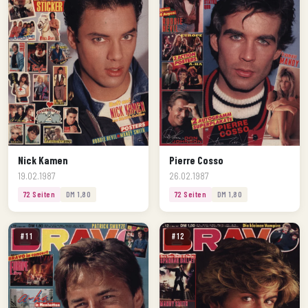
Nick Kamen
Pierre Cosso
19.02.1987
26.02.1987
72 Seiten
DM 1,80
72 Seiten
DM 1,80
#11
#12