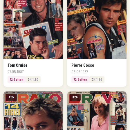
Tom Cruise
Pierre Cosso
27.05.1987
03.06.1987
72 Seiten
DM 1,80
72 Seiten
DM 1,80
#25
#26