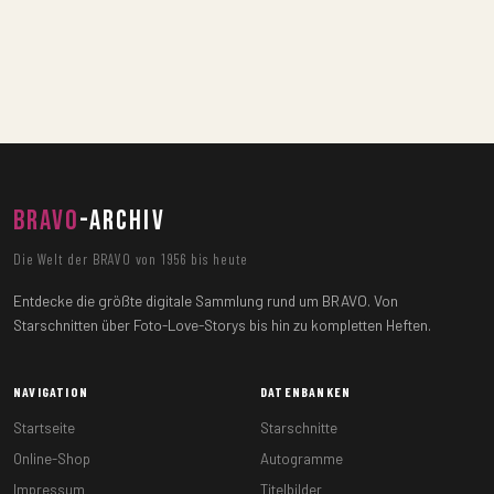
BRAVO
-ARCHIV
Die Welt der BRAVO von 1956 bis heute
Entdecke die größte digitale Sammlung rund um BRAVO. Von
Starschnitten über Foto-Love-Storys bis hin zu kompletten Heften.
NAVIGATION
DATENBANKEN
Startseite
Starschnitte
Online-Shop
Autogramme
Impressum
Titelbilder