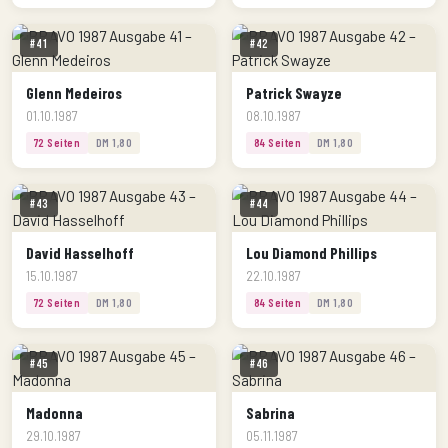
#41
#42
Glenn Medeiros
Patrick Swayze
01.10.1987
08.10.1987
72 Seiten
DM 1,80
84 Seiten
DM 1,80
#43
#44
David Hasselhoff
Lou Diamond Phillips
15.10.1987
22.10.1987
72 Seiten
DM 1,80
84 Seiten
DM 1,80
#45
#46
Madonna
Sabrina
29.10.1987
05.11.1987