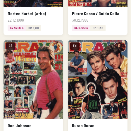
Morten Harket (a-ha)
Pierre Cosso / Guido Cella
22.12.1986
30.12.1986
64 Seiten
DM 1,80
64 Seiten
DM 1,80
#3
#4
Don Johnson
Duran Duran