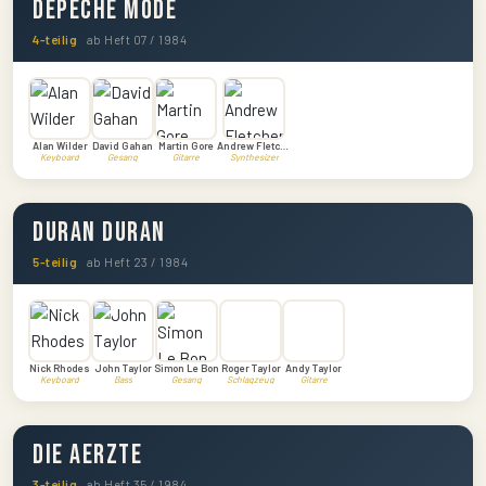
Depeche Mode
4-teilig
ab Heft 07 / 1984
Alan Wilder
David Gahan
Martin Gore
Andrew Fletcher
Keyboard
Gesang
Gitarre
Synthesizer
Duran Duran
5-teilig
ab Heft 23 / 1984
Nick Rhodes
John Taylor
Simon Le Bon
Roger Taylor
Andy Taylor
Keyboard
Bass
Gesang
Schlagzeug
Gitarre
Die Aerzte
3-teilig
ab Heft 35 / 1984