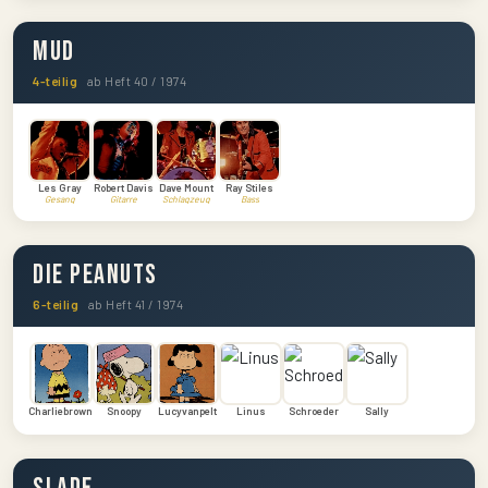
Mud
4-teilig
ab Heft 40 / 1974
Les Gray
Robert Davis
Dave Mount
Ray Stiles
Gesang
Gitarre
Schlagzeug
Bass
Die Peanuts
6-teilig
ab Heft 41 / 1974
Charliebrown
Snoopy
Lucyvanpelt
Linus
Schroeder
Sally