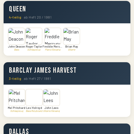
Queen
4-teilig
ab Heft 20 / 1981
John Deacon
Roger Taylor
Freddie Mercury
Brian May
Bass
Schlagzeug
Piano/Gesang
Gitarre
Barclay James Harvest
3-teilig
ab Heft 27 / 1981
Mel Pritchard
Les Holroyd
John Lees
Schlagzeug
Bass/Keyboard
Gitarre/Gesang
Dallas