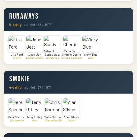
Runaways
5-teilig
ab Heft 33 / 1977
Lita Ford
Joan Jett
Sandy West
Cherrie Currie
Vicky Blue
Gitarre
Gitarre/Gesang
Schlagzeug
Keyboard/Gesang
Bass
Smokie
4-teilig
ab Heft 37 / 1977
Pete Spencer
Terry Uttley
Chris Norman
Alan Silson
Schlagzeug
Bass
Gitarre/Gesang
Gitarre