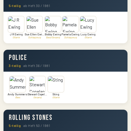
5-teilig
ab Heft 30 / 1981
J R Ewing
Sue Ellen Ewing
Bobby Ewing
Pamela Ewing
Lucy Ewing
Gitarre
Schlagzeug
Bass/Gesang
Schlagzeug
Gitarre
Police
3-teilig
ab Heft 36 / 1981
Andy Summers
Stewart Copeland
Sting
Bass
Gesang
Gitarre
Rolling Stones
5-teilig
ab Heft 50 / 1981