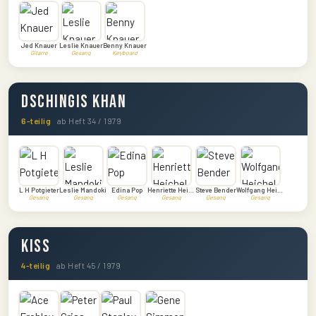
Jed Knauer
Leslie Knauer
Benny Knauer
Gitarre
Gesang
Keyboard
Dschingis Khan
6-teilig
ab Heft 34 / 1979
L H Potgieter
Leslie Mandoki
Edina Pop
Henriette Heichel
Steve Bender
Wolfgang Heichel
Gesang
Gesang
Gesang
Gesang
Gesang
Gesang
Kiss
4-teilig
ab Heft 45 / 1979