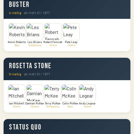
Buster
4-teilig
ab Heft 41 / 1977
Kevin Roberts
Les Brians
Robert Fennah
Pete Leay
Bass
Schlagzeug
Gitarre
Gitarre
Rosetta Stone
5-teilig
ab Heft 51 / 1977
Ian Mitchell
Damian McKee
Terry McKee
Colin McKee
Andy Legear
Gitarre
Gesang
Schlagzeug
Bass
Gitarre
Status Quo