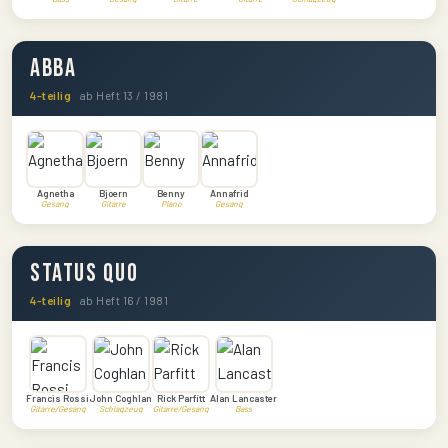
ABBA
4-teilig
ab Heft 13 / 1981
Agnetha
Bjoern
Benny
Annafrid
Gesang
Gitarre
Piano
Gesang
Status Quo
4-teilig
ab Heft 16 / 1981
Francis Rossi
John Coghlan
Rick Parfitt
Alan Lancaster
Gitarre/Gesang
Schlagzeug
Gitarre/Gesang
Bass