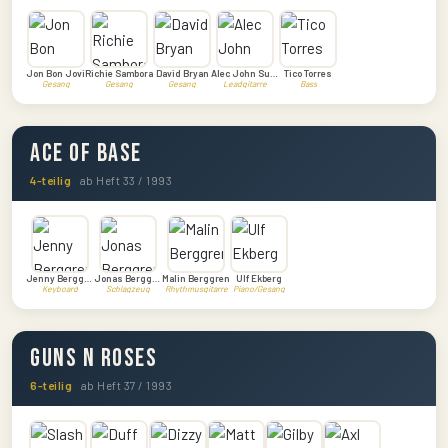
Jon Bon Jovi
Richie Sambora
David Bryan
Alec John Such
Tico Torres
Gesang
Gesang
Gesang
Leadgitarre
Bass
Ace Of Base
4-teilig
ab Heft 33 / 1993
Jenny Berggren
Jonas Berggren
Malin Berggren
Ulf Ekberg
Keyboard
Schlagzeug
Rhythmusgitarre
Piano/Gesang
Guns N Roses
6-teilig
ab Heft 37 / 1993