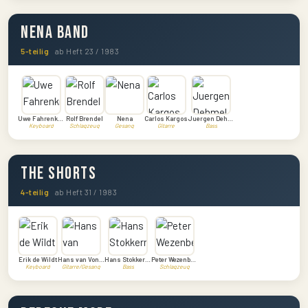
Nena Band
5-teilig
ab Heft 23 / 1983
Uwe Fahrenkrog
Rolf Brendel
Nena
Carlos Kargos
Juergen Dehmel
Keyboard
Schlagzeug
Gesang
Gitarre
Bass
The Shorts
4-teilig
ab Heft 31 / 1983
Erik de Wildt
Hans van Vondelen
Hans Stokkermans
Peter Wezenbeek
Keyboard
Gitarre/Gesang
Bass
Schlagzeug