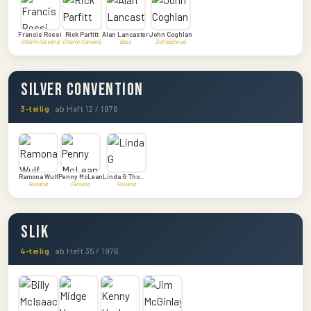
Francis Rossi
Rick Parfitt
Alan Lancaster
John Coghlan
Gitarre/Gesang
Gitarre/Gesang
Bass
Schlagzeug
Silver Convention
3-teilig
ab Heft 12 / 1976
Ramona Wulf
Penny McLean
Linda G Thompson
Gesang
Gesang
Gesang
Slik
4-teilig
ab Heft 35 / 1976