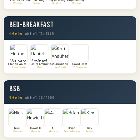
Gesang
Gesang
Gesang
Gesang
Bed-Breakfast
4-teilig
ab Heft 43 / 1995
Florian Walberg
Daniel Aminati
Kofi Ansuhenne
David Jost
Leadgitarre
Bass
Keyboard
Schlagzeug
BSB
5-teilig
ab Heft 06 / 1996
Nick
Howie D
AJ
Brian
Kev
Gesang
Gesang
Gesang
Piano/Gesang
Gesang