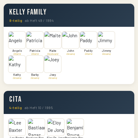
Kelly Family
9-teilig
ab Heft 49 / 1994
Angelo
Patricia
Maite
John
Paddy
Jimmy
Gitarre
Gitarre
Keyboard
Gesang
Gitarre
Gesang
Kathy
Barby
Joey
Gesang
Gesang
Gesang
CITA
4-teilig
ab Heft 10 / 1995
Lee Baxter
Bastiaan Ragas
Eloy De Jong
Benjamin Boyce