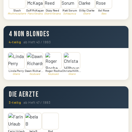
Slash
Duff McKagan
Dizzy Reed
Matt Sorum
Gilby Clarke
Axl Rose
Rhythmusgitarre
Piano/Gesang
Gitarre/Gesang
Schlagzeug
Gitarre
Bass
4 Non Blondes
4-teilig
ab Heft 43 / 1993
Linda Perry
Dawn Richardson
Roger Rocha
Christa Hillhouse
Gitarre
Keyboard
Keyboard
Gitarre
Die Aerzte
3-teilig
ab Heft 47 / 1993
Farin Urlaub
bela B
Rod