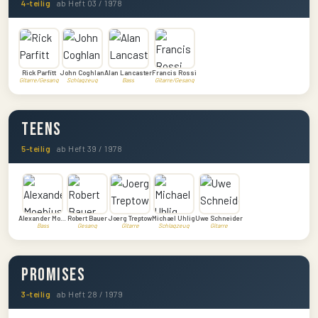
4-teilig
ab Heft 03 / 1978
Rick Parfitt
John Coghlan
Alan Lancaster
Francis Rossi
Gitarre/Gesang
Schlagzeug
Bass
Gitarre/Gesang
Teens
5-teilig
ab Heft 39 / 1978
Alexander Moebius
Robert Bauer
Joerg Treptow
Michael Uhlig
Uwe Schneider
Bass
Gesang
Gitarre
Schlagzeug
Gitarre
Promises
3-teilig
ab Heft 28 / 1979