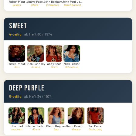
Robert Plant
Jimmy Page
John Bonham
John Paul Jones
Gesang
Gitarre
Schlagzeug
Bass/Keyboard
Sweet
4-teilig
ab Heft 30 / 1974
Steve Priest
Brian Connolly
Andy Scott
Mick Tucker
Bass
Gesang
Gitarre
Schlagzeug
Deep Purple
5-teilig
ab Heft 34 / 1974
Jon Lord
Ritchie Blackmore
Glenn Hughes
David Coverdale
Ian Paice
Keyboard
Gitarre
Bass
Gesang
Schlagzeug