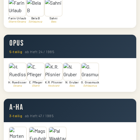
Farin Urlaub
Bela B
Sahni
Gitarre/Gesang
Schlagzeug
Bass
Opus
5-teilig
ab Heft 24 / 1985
H. Ruedisser
E. Pfleger
K.R. Plisnier
N. Gruber
G. Grasmuck
Gesang
Gitarre
Keyboard
Bass
Schlagzeug
a-ha
3-teilig
ab Heft 47 / 1985