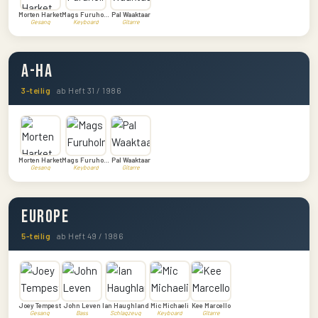
Morten Harket
Mags Furuholmen
Pal Waaktaar
Gesang
Keyboard
Gitarre
a-ha
3-teilig
ab Heft 31 / 1986
Morten Harket
Mags Furuholmen
Pal Waaktaar
Gesang
Keyboard
Gitarre
Europe
5-teilig
ab Heft 49 / 1986
Joey Tempest
John Leven
Ian Haughland
Mic Michaeli
Kee Marcello
Gesang
Bass
Schlagzeug
Keyboard
Gitarre