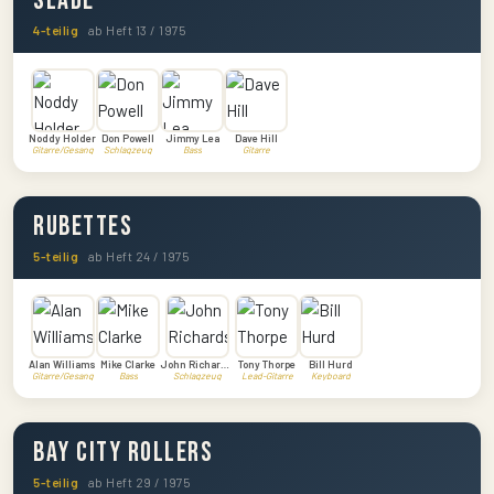
Slade
4-teilig
ab Heft 13 / 1975
Noddy Holder
Don Powell
Jimmy Lea
Dave Hill
Gitarre/Gesang
Schlagzeug
Bass
Gitarre
Rubettes
5-teilig
ab Heft 24 / 1975
Alan Williams
Mike Clarke
John Richardson
Tony Thorpe
Bill Hurd
Gitarre/Gesang
Bass
Schlagzeug
Lead-Gitarre
Keyboard
Bay City Rollers
5-teilig
ab Heft 29 / 1975