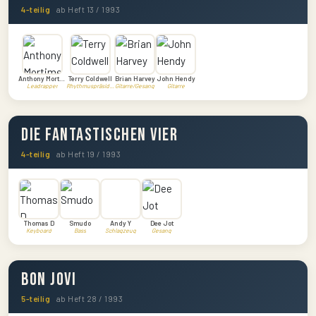
4-teilig
ab Heft 13 / 1993
Anthony Mortimer
Terry Coldwell
Brian Harvey
John Hendy
Leadrapper
Rhythmuspräsident
Gitarre/Gesang
Gitarre
Die Fantastischen Vier
4-teilig
ab Heft 19 / 1993
Thomas D
Smudo
Andy Y
Dee Jot
Keyboard
Bass
Schlagzeug
Gesang
Bon Jovi
5-teilig
ab Heft 28 / 1993