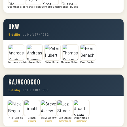
Guenther Sigl
Franz Trojan
Gerhard Gmell
Michael Busse
UKW
5-teilig
ab Heft 37 / 1982
Andreas Koch
Andreas Schwarz
Peter Hubert
Thomas Schuetze
Peer Gerlach
Kajagoogoo
5-teilig
ab Heft 18 / 1983
Nick Beggs
Limahl
Steve Askew
Jez Strode
Stuart Neale
Bass
Gesang
Gitarre
Schlagzeug
Keyboard