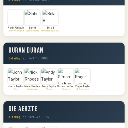
Farin Urlaub
Sahni
Bela B
Gitarre/Gesang
Bass/Gesang
Schlagzeug/Gesang
Duran Duran
5-teilig
ab Heft 11 / 1985
John Taylor
Nick Rhodes
Andy Taylor
Simon Le Bon
Roger Taylor
Bass
Keyboard
Gitarre
Gesang
Schlagzeug
Die Aerzte
3-teilig
ab Heft 13 / 1985