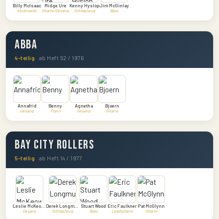
Billy McIsaac
Midge Ure
Kenny Hyslop
Jim McGinlay
Keyboards
Gitarre/Gesang
Schlagzeug
Bass
ABBA
4-teilig
ab Heft 52 / 1976
Annafrid
Benny
Agnetha
Bjoern
Gesang
Piano
Gesang
Gitarre
Bay City Rollers
5-teilig
ab Heft 14 / 1977
Leslie McKeown
Derek Longmuir
Stuart Wood
Eric Faulkner
Pat McGlynn
Gesang
Schlagzeug
Bass
Leadgitarre
Gitarre