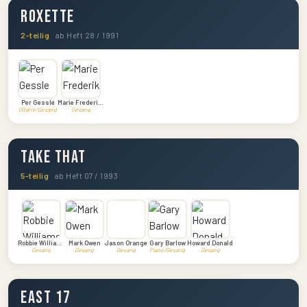
Roxette
2-teilig
ab Heft 28 / 1991
Per Gessle
Marie Frederiksson
Gitarre/Gesang
Gesang
Take That
5-teilig
ab Heft 07 / 1993
Robbie Williams
Mark Owen
Jason Orange
Gary Barlow
Howard Donald
Gesang
Gesang
Gesang
Piano/Gesang
Gesang
East 17