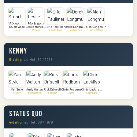
Stuart Wood
Leslie McKeown
Eric Faulkner
Derek Longmuir
Alan Longmuir
Bass
Gesang
Leadgitarre
Schlagzeug
Piano/Gitarre
Kenny
5-teilig
ab Heft 39 / 1975
Yan Style
Andy Walton
Rick Driscoll
Chris Redburn
Chris Lacklison
Gitarre
Schlagzeug
Gesang
Bass
Keyboard
Status Quo
4-teilig
ab Heft 08 / 1976