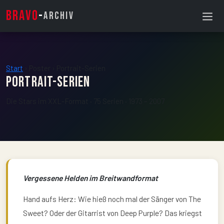
BRAVO
-
ARCHIV
Start
›
Poster
›
Portrait-Serien
Portrait-
Serien
Die Stars im XXL-Format · 75 Serien · 1973 – 2007
Vergessene Helden im Breitwandformat
Hand aufs Herz: Wie hieß noch mal der Sänger von The
Sweet? Oder der Gitarrist von Deep Purple? Das kriegst