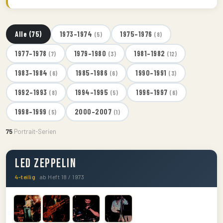
Alle (75)
1973–1974
1975–1976
(5)
(8)
1977–1978
1979–1980
1981–1982
(7)
(3)
(12)
1983–1984
1985–1986
1990–1991
(6)
(6)
(3)
1992–1993
1994–1995
1996–1997
(8)
(5)
(6)
1998–1999
2000–2007
(5)
(1)
75
Portrait-Serien
Led Zeppelin
4-teilig
ab Heft 18 / 1973