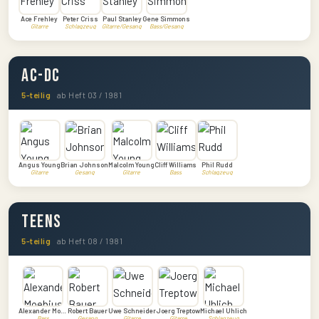
Ace Frehley
Peter Criss
Paul Stanley
Gene Simmons
Gitarre
Schlagzeug
Gitarre/Gesang
Bass/Gesang
AC-DC
5-teilig
ab Heft 03 / 1981
Angus Young
Brian Johnson
Malcolm Young
Cliff Williams
Phil Rudd
Gitarre
Gesang
Gitarre
Bass
Schlagzeug
Teens
5-teilig
ab Heft 08 / 1981
Alexander Moebius
Robert Bauer
Uwe Schneider
Joerg Treptow
Michael Uhlich
Bass
Gesang
Gitarre
Gitarre
Schlagzeug