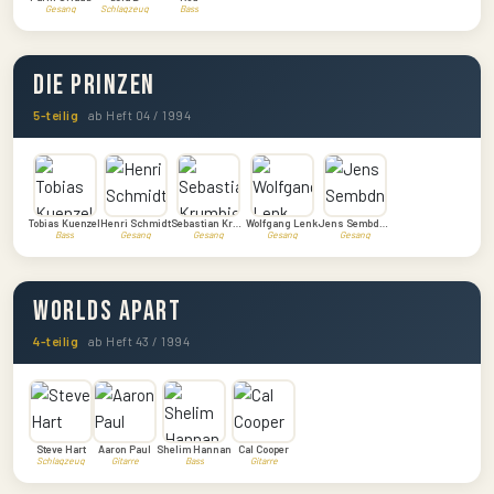
Gesang
Schlagzeug
Bass
Die Prinzen
5-teilig
ab Heft 04 / 1994
Tobias Kuenzel
Henri Schmidt
Sebastian Krumbiegel
Wolfgang Lenk
Jens Sembdner
Bass
Gesang
Gesang
Gesang
Gesang
Worlds Apart
4-teilig
ab Heft 43 / 1994
Steve Hart
Aaron Paul
Shelim Hannan
Cal Cooper
Schlagzeug
Gitarre
Bass
Gitarre