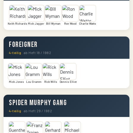
Keith Richards
Mick Jagger
Bill Wyman
Ron Wood
Charlie Watts
Foreigner
4-teilig
ab Heft 18 / 1982
Mick Jones
Lou Gramm
Rick Wills
Dennis Elliot
Spider Murphy Gang
4-teilig
ab Heft 29 / 1982