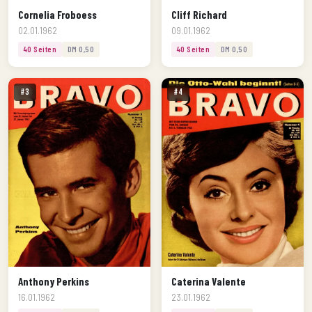
Cornelia Froboess
Cliff Richard
02.01.1962
09.01.1962
40 Seiten
DM 0,50
40 Seiten
DM 0,50
#3
#4
Anthony Perkins
Caterina Valente
16.01.1962
23.01.1962