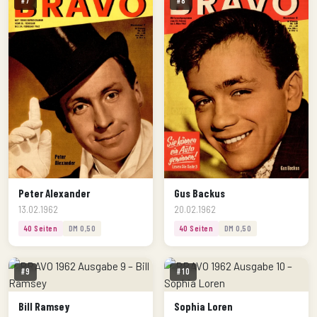
#7
#8
Peter Alexander
Gus Backus
13.02.1962
20.02.1962
40 Seiten
DM 0,50
40 Seiten
DM 0,50
#9
#10
Bill Ramsey
Sophia Loren