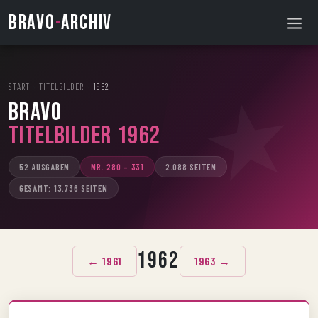
BRAVO
-
ARCHIV
START
›
TITELBILDER
›
1962
BRAVO
Titelbilder 1962
52 AUSGABEN
NR. 280 – 331
2.088 SEITEN
GESAMT: 13.736 SEITEN
1962
← 1961
1963 →