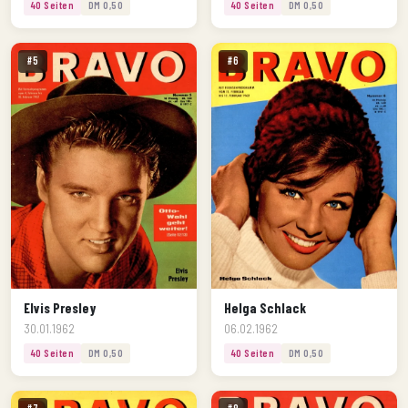
40 Seiten
DM 0,50
40 Seiten
DM 0,50
#5
#6
Elvis Presley
Helga Schlack
30.01.1962
06.02.1962
40 Seiten
DM 0,50
40 Seiten
DM 0,50