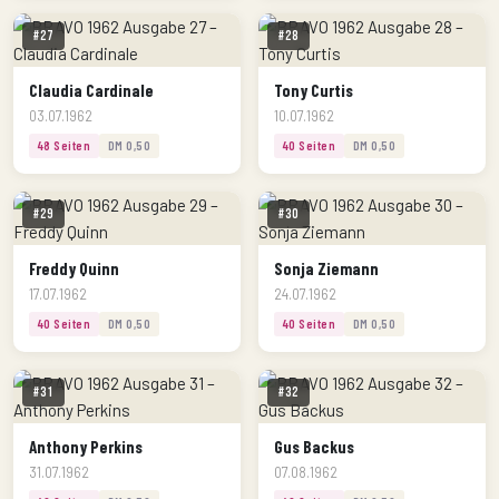
#27
#28
Claudia Cardinale
Tony Curtis
03.07.1962
10.07.1962
48 Seiten
DM 0,50
40 Seiten
DM 0,50
#29
#30
Freddy Quinn
Sonja Ziemann
17.07.1962
24.07.1962
40 Seiten
DM 0,50
40 Seiten
DM 0,50
#31
#32
Anthony Perkins
Gus Backus
31.07.1962
07.08.1962