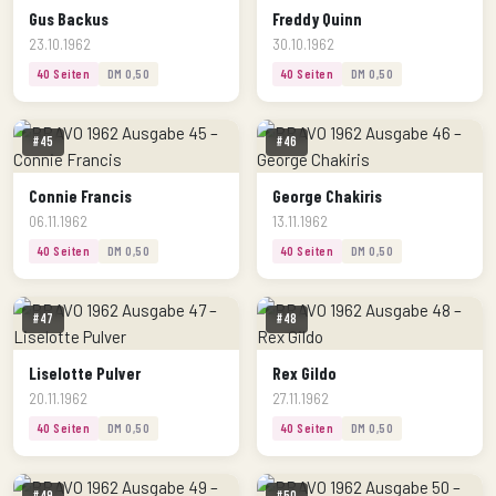
Gus Backus
Freddy Quinn
23.10.1962
30.10.1962
40 Seiten
DM 0,50
40 Seiten
DM 0,50
#45
#46
Connie Francis
George Chakiris
06.11.1962
13.11.1962
40 Seiten
DM 0,50
40 Seiten
DM 0,50
#47
#48
Liselotte Pulver
Rex Gildo
20.11.1962
27.11.1962
40 Seiten
DM 0,50
40 Seiten
DM 0,50