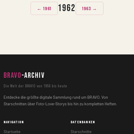
1962
← 1961
1963 →
BRAVO
-ARCHIV
Die Welt der BRAVO von 1956 bis heute
Entdecke die größte digitale Sammlung rund um BRAVO. Von
Starschnitten über Foto-Love-Storys bis hin zu kompletten Heften.
NAVIGATION
DATENBANKEN
Startseite
Starschnitte