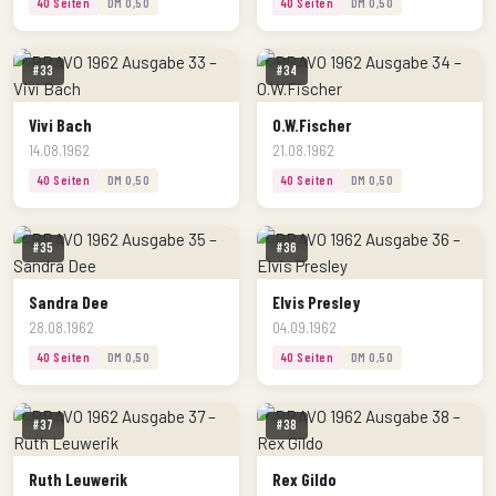
40 Seiten
DM 0,50
40 Seiten
DM 0,50
#33
#34
Vivi Bach
O.W.Fischer
14.08.1962
21.08.1962
40 Seiten
DM 0,50
40 Seiten
DM 0,50
#35
#36
Sandra Dee
Elvis Presley
28.08.1962
04.09.1962
40 Seiten
DM 0,50
40 Seiten
DM 0,50
#37
#38
Ruth Leuwerik
Rex Gildo