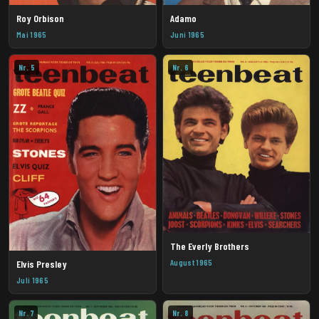
Roy Orbison
Adamo
Mai 1965
Juni 1965
Nr. 5
Nr. 6
The Everly Brothers
August 1965
Elvis Presley
Juli 1965
Nr. 7
Nr. 8