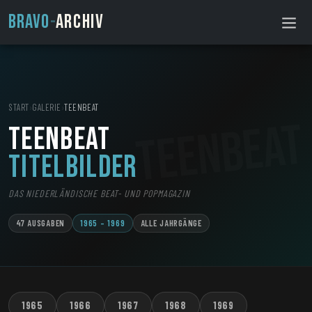
BRAVO
-
ARCHIV
START
›
GALERIE
›
TEENBEAT
teenbeat
Titelbilder
DAS NIEDERLÄNDISCHE BEAT- UND POPMAGAZIN
47 AUSGABEN
1965 – 1969
ALLE JAHRGÄNGE
1965
1966
1967
1968
1969