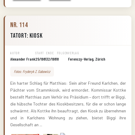
Nr. 114
Tatort: Kiosk
AUTOR
START
ENDE
FOLGEN
VERLAG
Alexander Frank
25/1981
32/1981
8
Ferenczy-Verlag, Zürich
Fotos: Fryderyk Z. Gabowicz
Ein harter Schlag für Matthias: Sein alter Freund Karlchen, der
Pächter vom Stammkiosk, wird ermordet. Kommissar Kottke
bestellt Matthias zum Verhör ins Präsidium – dort trifft er Biggi,
die hübsche Tochter des Kioskbesitzers, für die er schon lange
schwärmt. Als Kottke ihn beauftragt, den Kiosk zu übernehmen
und in Karlchens Wohnung zu ziehen, bietet Biggi ihre
Gesellschaft an ...