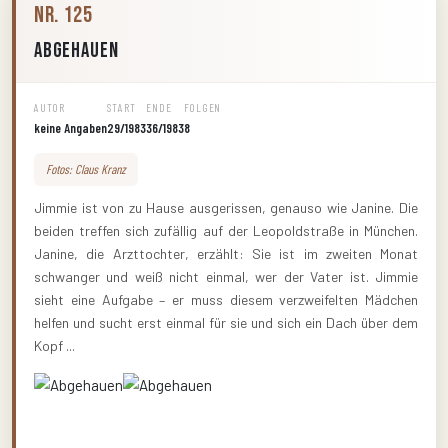
Nr. 125
Abgehauen
AUTOR
START
ENDE
FOLGEN
keine Angaben
29/1983
36/1983
8
Fotos: Claus Kranz
Jimmie ist von zu Hause ausgerissen, genauso wie Janine. Die
beiden treffen sich zufällig auf der Leopoldstraße in München.
Janine, die Arzttochter, erzählt: Sie ist im zweiten Monat
schwanger und weiß nicht einmal, wer der Vater ist. Jimmie
sieht eine Aufgabe – er muss diesem verzweifelten Mädchen
helfen und sucht erst einmal für sie und sich ein Dach über dem
Kopf ...