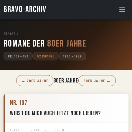
BRAVO
-
ARCHIV
ROMANE
/
Romane der
80er Jahre
NR. 107 – 158
52 ROMANE
1980 – 1989
80er Jahre
← 70ER JAHRE
90ER JAHRE →
Nr. 107
Wirst Du mich auch jetzt noch lieben?
AUTOR
START
ENDE
FOLGEN