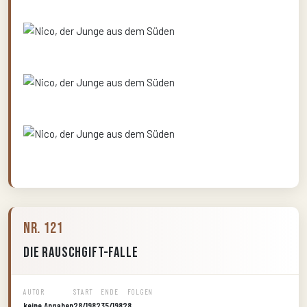
Nr. 121
Die Rauschgift-Falle
AUTOR
START
ENDE
FOLGEN
keine Angaben
28/1982
35/1982
8