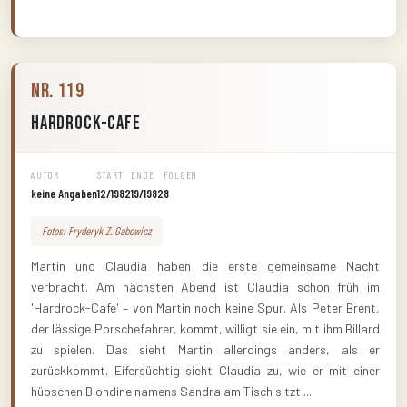
Nr. 119
Hardrock-Cafe
AUTOR
START
ENDE
FOLGEN
keine Angaben
12/1982
19/1982
8
Fotos: Fryderyk Z. Gabowicz
Martin und Claudia haben die erste gemeinsame Nacht
verbracht. Am nächsten Abend ist Claudia schon früh im
'Hardrock-Cafe' – von Martin noch keine Spur. Als Peter Brent,
der lässige Porschefahrer, kommt, willigt sie ein, mit ihm Billard
zu spielen. Das sieht Martin allerdings anders, als er
zurückkommt. Eifersüchtig sieht Claudia zu, wie er mit einer
hübschen Blondine namens Sandra am Tisch sitzt ...