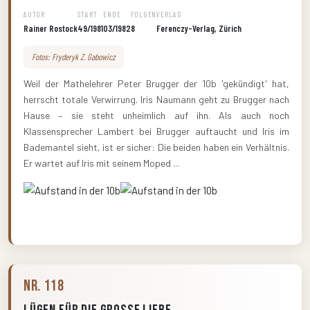
AUTOR
START
ENDE
FOLGEN
VERLAG
Rainer Rostock
49/1981
03/1982
8
Ferenczy-Verlag, Zürich
Fotos: Fryderyk Z. Gabowicz
Weil der Mathelehrer Peter Brugger der 10b 'gekündigt' hat,
herrscht totale Verwirrung. Iris Naumann geht zu Brugger nach
Hause – sie steht unheimlich auf ihn. Als auch noch
Klassensprecher Lambert bei Brugger auftaucht und Iris im
Bademantel sieht, ist er sicher: Die beiden haben ein Verhältnis.
Er wartet auf Iris mit seinem Moped ...
Nr. 118