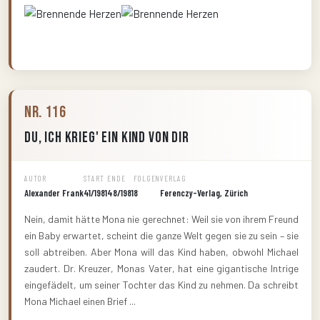
Nr. 116
Du, ich krieg' ein Kind von Dir
AUTOR
START
ENDE
FOLGEN
VERLAG
Alexander Frank
41/1981
48/1981
8
Ferenczy-Verlag, Zürich
Nein, damit hätte Mona nie gerechnet: Weil sie von ihrem Freund
ein Baby erwartet, scheint die ganze Welt gegen sie zu sein – sie
soll abtreiben. Aber Mona will das Kind haben, obwohl Michael
zaudert. Dr. Kreuzer, Monas Vater, hat eine gigantische Intrige
eingefädelt, um seiner Tochter das Kind zu nehmen. Da schreibt
Mona Michael einen Brief ...