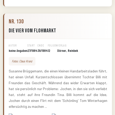
Nr. 130
Die Vier vom Flohmarkt
AUTOR
START
ENDE
FOLGEN
VERLAG
keine Angaben
27/1984
38/1984
12
Dörner, Reinbek
Fotos: Claus Kranz
Susanne Brüggemann, die einen kleinen Handarbeitsladen führt,
hat einen Unfall. Kurzentschlossen übernimmt Tochter Billi mit
Freunden das Geschäft. Während das wider Erwarten klappt,
hat sie persönlich nur Probleme: Jochen, in den sie sich verliebt
hat, steht auf ihre Freundin Tina. Billi kommt auf die Idee,
Jochen durch einen Flirt mit dem 'Schönling' Tom Winterhagen
eifersüchtig zu machen ...