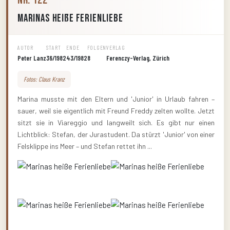
Nr. 122
Marinas heiße Ferienliebe
AUTOR
START
ENDE
FOLGEN
VERLAG
Peter Lanz
36/1982
43/1982
8
Ferenczy-Verlag, Zürich
Fotos: Claus Kranz
Marina musste mit den Eltern und 'Junior' in Urlaub fahren –
sauer, weil sie eigentlich mit Freund Freddy zelten wollte. Jetzt
sitzt sie in Viareggio und langweilt sich. Es gibt nur einen
Lichtblick: Stefan, der Jurastudent. Da stürzt 'Junior' von einer
Felsklippe ins Meer – und Stefan rettet ihn ...