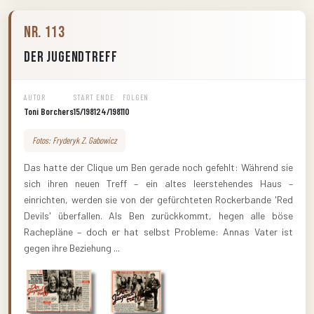
Nr. 113
Der Jugendtreff
AUTOR
START
ENDE
FOLGEN
Toni Borchers
15/1981
24/1981
10
Fotos: Fryderyk Z. Gabowicz
Das hatte der Clique um Ben gerade noch gefehlt: Während sie
sich ihren neuen Treff – ein altes leerstehendes Haus –
einrichten, werden sie von der gefürchteten Rockerbande 'Red
Devils' überfallen. Als Ben zurückkommt, hegen alle böse
Rachepläne – doch er hat selbst Probleme: Annas Vater ist
gegen ihre Beziehung ...