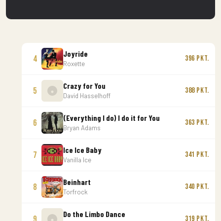
Joyride
4
396 Pkt.
Roxette
Crazy for You
5
388 Pkt.
David Hasselhoff
(Everything I do) I do it for You
6
363 Pkt.
Bryan Adams
Ice Ice Baby
7
341 Pkt.
Vanilla Ice
Beinhart
8
340 Pkt.
Torfrock
Do the Limbo Dance
9
319 Pkt.