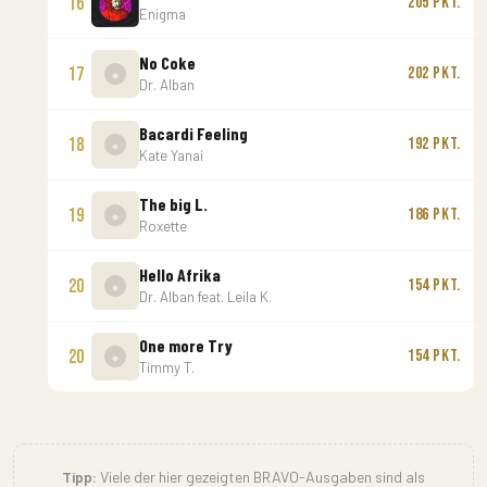
16
205 Pkt.
Enigma
No Coke
17
202 Pkt.
Dr. Alban
Bacardi Feeling
18
192 Pkt.
Kate Yanai
The big L.
19
186 Pkt.
Roxette
Hello Afrika
20
154 Pkt.
Dr. Alban feat. Leila K.
One more Try
20
154 Pkt.
Timmy T.
Tipp:
Viele der hier gezeigten BRAVO-Ausgaben sind als