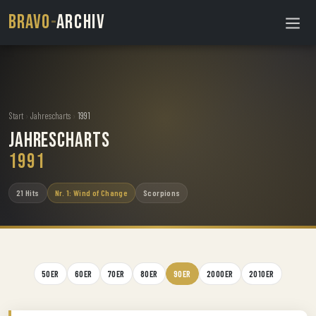
BRAVO
-
ARCHIV
Start
›
Jahrescharts
›
1991
Jahrescharts
1991
21 Hits
Nr. 1: Wind of Change
Scorpions
50ER
60ER
70ER
80ER
90ER
2000ER
2010ER