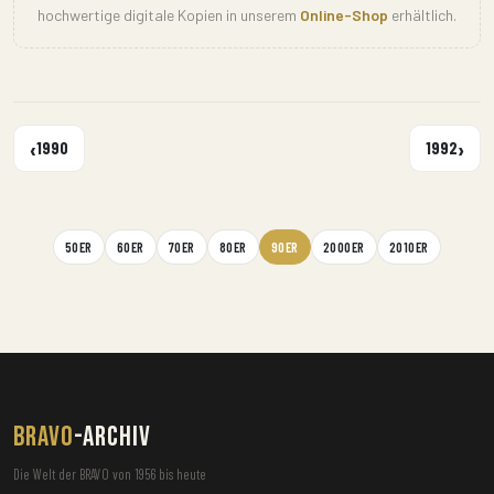
hochwertige digitale Kopien in unserem
Online-Shop
erhältlich.
‹
›
1990
1992
50ER
60ER
70ER
80ER
90ER
2000ER
2010ER
BRAVO
-ARCHIV
Die Welt der BRAVO von 1956 bis heute