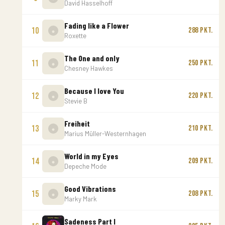
David Hasselhoff
Fading like a Flower
10
288 Pkt.
Roxette
The One and only
11
250 Pkt.
Chesney Hawkes
Because I love You
12
220 Pkt.
Stevie B
Freiheit
13
210 Pkt.
Marius Müller-Westernhagen
World in my Eyes
14
209 Pkt.
Depeche Mode
Good Vibrations
15
208 Pkt.
Marky Mark
Sadeness Part I