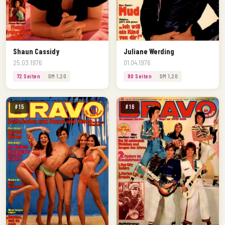
Shaun Cassidy
Juliane Werding
25.03.1976
01.04.1976
72 Seiten
DM 1,20
80 Seiten
DM 1,20
#15
#16