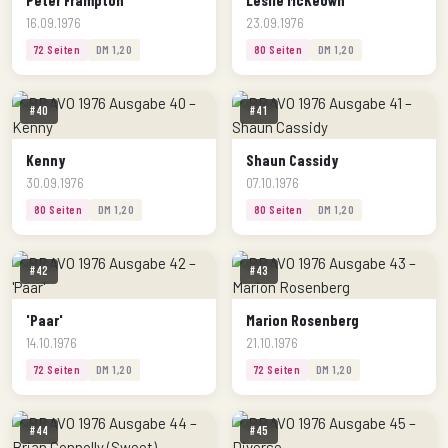
Peter Frampton
Leslie McKeown
16.09.1976
23.09.1976
72 Seiten
DM 1,20
80 Seiten
DM 1,20
#40
#41
Kenny
Shaun Cassidy
30.09.1976
07.10.1976
80 Seiten
DM 1,20
80 Seiten
DM 1,20
#42
#43
'Paar'
Marion Rosenberg
14.10.1976
21.10.1976
72 Seiten
DM 1,20
72 Seiten
DM 1,20
#44
#45