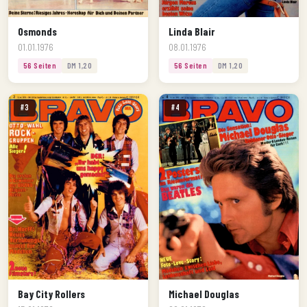
Osmonds
Linda Blair
01.01.1976
08.01.1976
56 Seiten
DM 1,20
56 Seiten
DM 1,20
#3
#4
Bay City Rollers
Michael Douglas