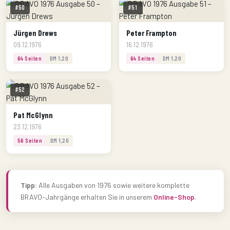
#50
#51
Jürgen Drews
Peter Frampton
09.12.1976
16.12.1976
64 Seiten
DM 1,20
64 Seiten
DM 1,20
#52
Pat McGlynn
23.12.1976
56 Seiten
DM 1,20
Tipp:
Alle Ausgaben von 1976 sowie weitere komplette
BRAVO-Jahrgänge erhalten Sie in unserem
Online-Shop
.