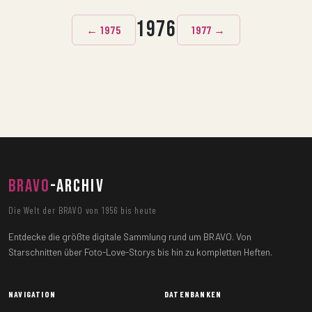
1976
← 1975
1977 →
BRAVO
-ARCHIV
Die Welt der BRAVO von 1956 bis heute
Entdecke die größte digitale Sammlung rund um BRAVO. Von
Starschnitten über Foto-Love-Storys bis hin zu kompletten Heften.
NAVIGATION
DATENBANKEN