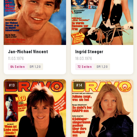
Jan-Michael Vincent
Ingrid Steeger
11.03.1976
18.03.1976
64 Seiten
DM 1,20
72 Seiten
DM 1,20
#13
#14