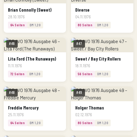
Brian Connolly (Sweet)
Diverse
28.10.1976
04.11.1976
64 Seiten
DM 1,20
80 Seiten
DM 1,20
#46
#47
Lita Ford (The Runaways)
Sweet / Bay City Rollers
11.11.1976
18.11.1976
72 Seiten
DM 1,20
56 Seiten
DM 1,20
#48
#49
Freddie Mercury
Holger Thomas
25.11.1976
02.12.1976
64 Seiten
DM 1,20
80 Seiten
DM 1,20