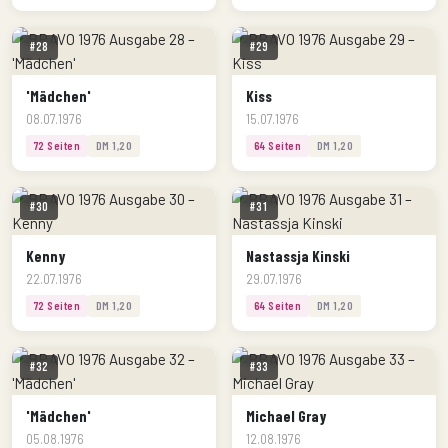
#28
#29
'Mädchen'
Kiss
08.07.1976
15.07.1976
72 Seiten
DM 1,20
64 Seiten
DM 1,20
#30
#31
Kenny
Nastassja Kinski
22.07.1976
29.07.1976
72 Seiten
DM 1,20
64 Seiten
DM 1,20
#32
#33
'Mädchen'
Michael Gray
05.08.1976
12.08.1976