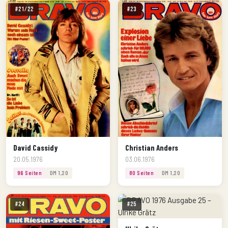
#21/22
#23
David Cassidy
Christian Anders
20.05.1976
03.06.1976
96 Seiten
DM 1,20
80 Seiten
DM 1,20
#24
#25