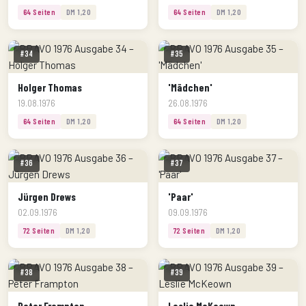
64 Seiten
DM 1,20
64 Seiten
DM 1,20
#34
#35
Holger Thomas
'Mädchen'
19.08.1976
26.08.1976
64 Seiten
DM 1,20
64 Seiten
DM 1,20
#36
#37
Jürgen Drews
'Paar'
02.09.1976
09.09.1976
72 Seiten
DM 1,20
72 Seiten
DM 1,20
#38
#39