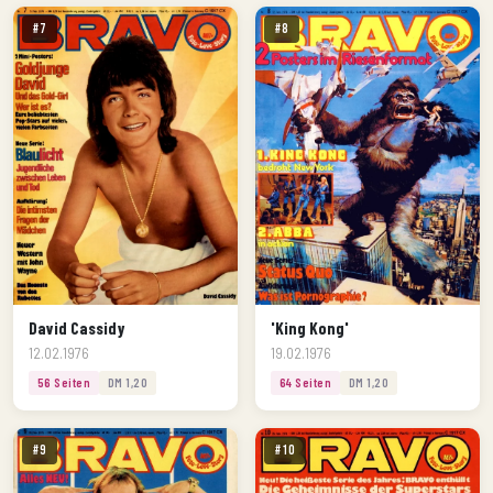
#7
#8
David Cassidy
'King Kong'
12.02.1976
19.02.1976
56 Seiten
DM 1,20
64 Seiten
DM 1,20
#9
#10