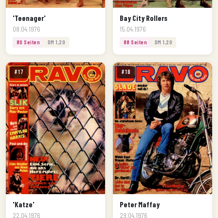
'Teenager'
Bay City Rollers
08.04.1976
15.04.1976
80 Seiten
DM 1,20
88 Seiten
DM 1,20
#17
#18
'Katze'
Peter Maffay
22.04.1976
29.04.1976