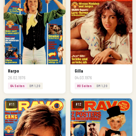
Harpo
Gilla
26.02.1976
04.03.1976
64 Seiten
DM 1,20
80 Seiten
DM 1,20
#11
#12