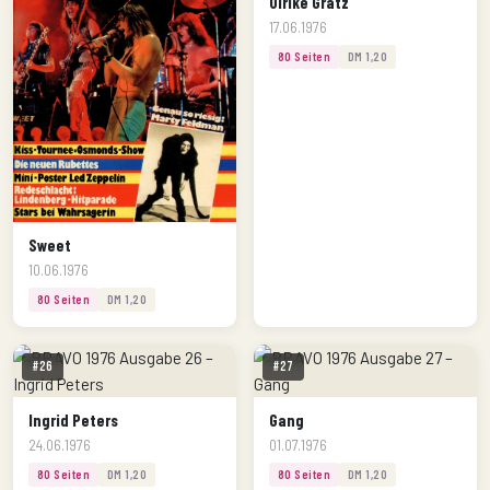
Ulrike Grätz
17.06.1976
80 Seiten
DM 1,20
Sweet
10.06.1976
80 Seiten
DM 1,20
#26
#27
Ingrid Peters
Gang
24.06.1976
01.07.1976
80 Seiten
DM 1,20
80 Seiten
DM 1,20