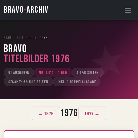
BRAVO
-
ARCHIV
START
›
TITELBILDER
›
1976
BRAVO
Titelbilder 1976
51 AUSGABEN
NR. 1.010 – 1.060
3.648 SEITEN
GESAMT: 64.540 SEITEN
INKL. 1 DOPPELAUSGABE
1976
← 1975
1977 →