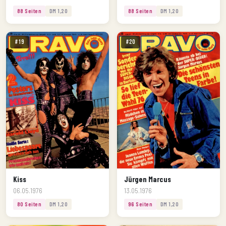
88 Seiten
DM 1,20
88 Seiten
DM 1,20
#19
#20
Kiss
Jürgen Marcus
06.05.1976
13.05.1976
80 Seiten
DM 1,20
96 Seiten
DM 1,20