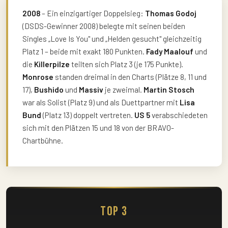
2008
– Ein einzigartiger Doppelsieg:
Thomas Godoj
(DSDS-Gewinner 2008) belegte mit seinen beiden
Singles „Love Is You" und „Helden gesucht" gleichzeitig
Platz 1 – beide mit exakt 180 Punkten.
Fady Maalouf
und
die
Killerpilze
teilten sich Platz 3 (je 175 Punkte).
Monrose
standen dreimal in den Charts (Plätze 8, 11 und
17),
Bushido
und
Massiv
je zweimal.
Martin Stosch
war als Solist (Platz 9) und als Duettpartner mit
Lisa
Bund
(Platz 13) doppelt vertreten.
US 5
verabschiedeten
sich mit den Plätzen 15 und 18 von der BRAVO-
Chartbühne.
Top 3