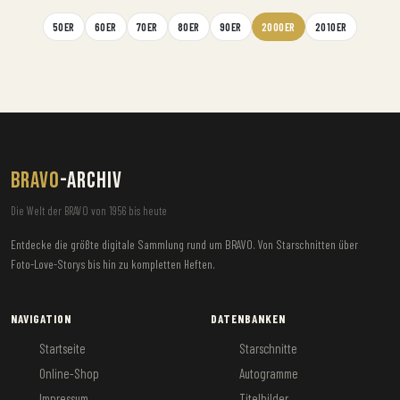
50ER
60ER
70ER
80ER
90ER
2000ER
2010ER
BRAVO
-ARCHIV
Die Welt der BRAVO von 1956 bis heute
Entdecke die größte digitale Sammlung rund um BRAVO. Von Starschnitten über
Foto-Love-Storys bis hin zu kompletten Heften.
NAVIGATION
DATENBANKEN
Startseite
Starschnitte
Online-Shop
Autogramme
Impressum
Titelbilder