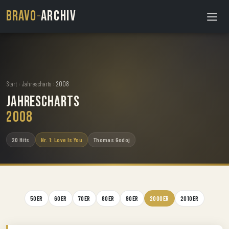
BRAVO
-
ARCHIV
Start
›
Jahrescharts
›
2008
Jahrescharts
2008
20 Hits
Nr. 1: Love Is You
Thomas Godoj
50ER
60ER
70ER
80ER
90ER
2000ER
2010ER