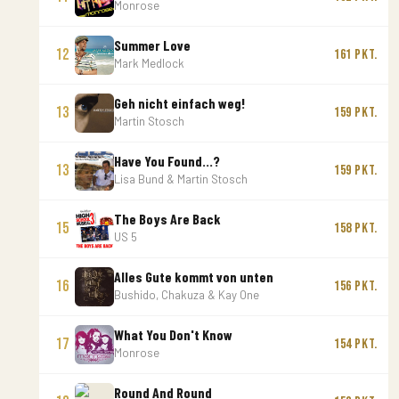
Monrose
Summer Love
12
161 Pkt.
Mark Medlock
Geh nicht einfach weg!
13
159 Pkt.
Martin Stosch
Have You Found...?
13
159 Pkt.
Lisa Bund & Martin Stosch
The Boys Are Back
15
158 Pkt.
US 5
Alles Gute kommt von unten
16
156 Pkt.
Bushido, Chakuza & Kay One
What You Don't Know
17
154 Pkt.
Monrose
Round And Round