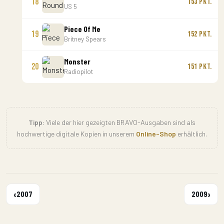
18
153 Pkt.
US 5
Piece Of Me
19
152 Pkt.
Britney Spears
Monster
20
151 Pkt.
Radiopilot
Tipp:
Viele der hier gezeigten BRAVO-Ausgaben sind als
hochwertige digitale Kopien in unserem
Online-Shop
erhältlich.
‹
›
2007
2009