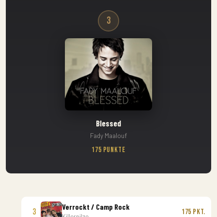
3
Blessed
Fady Maalouf
175 Punkte
Verrockt / Camp Rock
3
175 Pkt.
Killerpilze