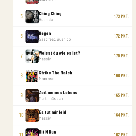
Ching Ching
5
173 Pkt.
Bushido
Regen
6
172 Pkt.
Saad feat. Bushido
Weisst du wie es ist?
7
170 Pkt.
Massiv
Strike The Match
8
168 Pkt.
Monrose
Zeit meines Lebens
9
165 Pkt.
Martin Stosch
Es tut mir leid
10
164 Pkt.
Massiv
Hit N Run
11
162 Pkt.