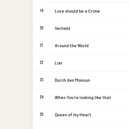
19
Love should be a Crime
20
Verliebt
21
Around the World
22
Liar
23
Durch den Monsun
24
When You're looking like that
25
Queen of my Heart