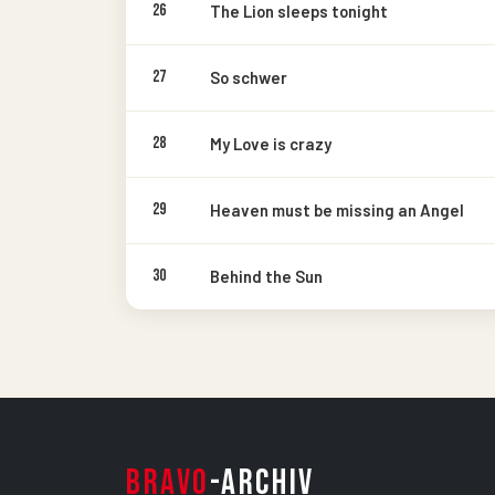
26
The Lion sleeps tonight
27
So schwer
28
My Love is crazy
29
Heaven must be missing an Angel
30
Behind the Sun
BRAVO
-ARCHIV