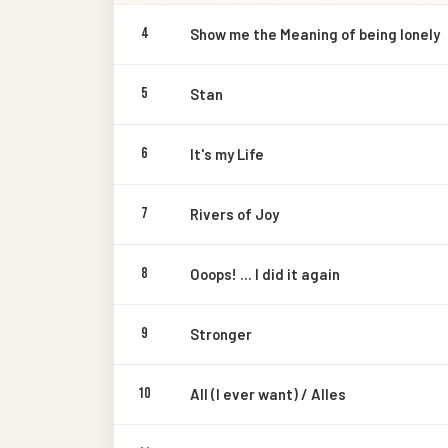
4
Show me the Meaning of being lonely
5
Stan
6
It's my Life
7
Rivers of Joy
8
Ooops! ... I did it again
9
Stronger
10
All (I ever want) / Alles