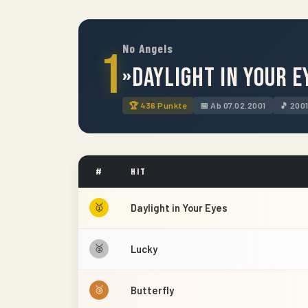
No Angels
1
»Daylight in Your E
🏆 436 Punkte
📅 Ab 07.02.2001
🎵 200
#
HIT
🥇
Daylight in Your Eyes
🥈
Lucky
🥉
Butterfly