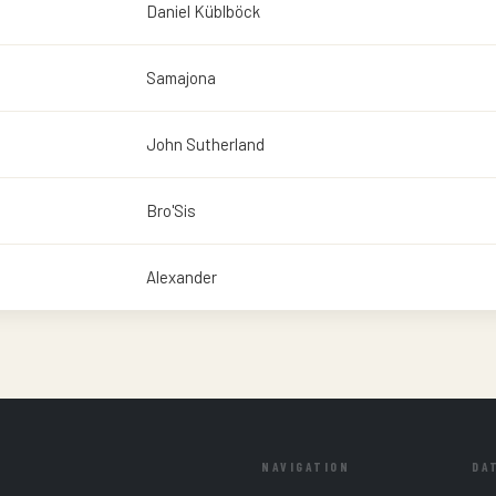
Daniel Küblböck
Samajona
John Sutherland
Bro'Sis
Alexander
NAVIGATION
DA