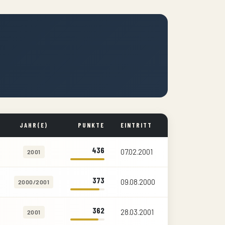
JAHR(E)
PUNKTE
EINTRITT
436
07.02.2001
2001
373
09.08.2000
2000/2001
362
28.03.2001
2001