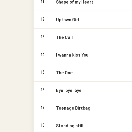
11
Shape of my Heart
12
Uptown Girl
13
The Call
14
I wanna kiss You
15
The One
16
Bye, bye, bye
17
Teenage Dirtbag
18
Standing still