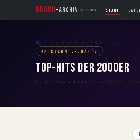
BRAVO
-
ARCHIV
START
DATE
SEIT 1956
Start
›
Jahrzehnte-Charts
›
2000er Jahre
JAHRZEHNTE-CHARTS
Top-Hits der
2000er
Die 30 meistgepunkteten Songs der BRAVO-Hitliste