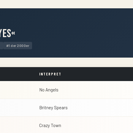
yes«
1
#1 der 2000er
INTERPRET
No Angels
Britney Spears
Crazy Town