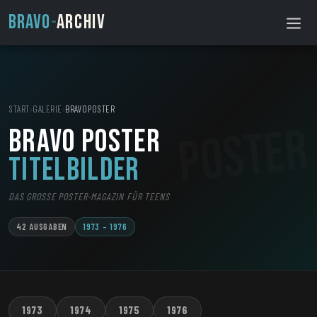
BRAVO
-
ARCHIV
START
›
GALERIE
›
BRAVOPOSTER
BRAVO poster
Titelbilder
DAS GROSSE POSTER-MAGAZIN FÜR TEENS
42 AUSGABEN
1973 – 1976
1973
1974
1975
1976