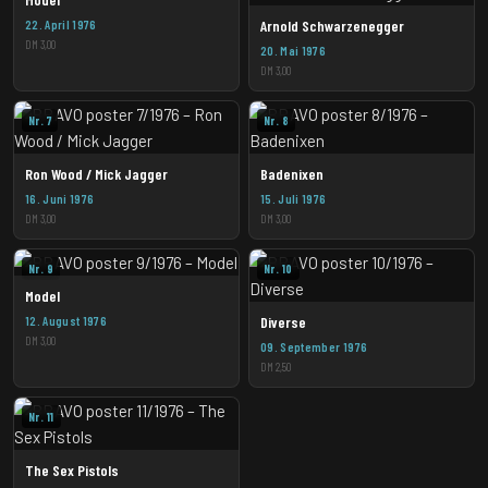
22. April 1976
Arnold Schwarzenegger
DM 3,00
20. Mai 1976
DM 3,00
Nr. 7
Nr. 8
Ron Wood / Mick Jagger
Badenixen
16. Juni 1976
15. Juli 1976
DM 3,00
DM 3,00
Nr. 9
Nr. 10
Model
12. August 1976
Diverse
DM 3,00
09. September 1976
DM 2,50
Nr. 11
The Sex Pistols