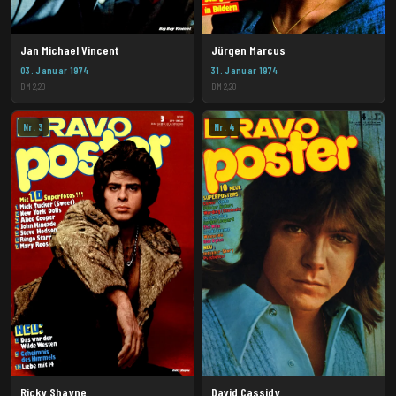
Jan Michael Vincent
Jürgen Marcus
03. Januar 1974
31. Januar 1974
DM 2,20
DM 2,20
Nr. 3
Nr. 4
Ricky Shayne
David Cassidy