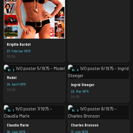
Brigitte Bardot
27. Februar 1975
DM 2,50
Nr. 5
Nr. 6
Model
24. April 1975
Ingrid Steeger
DM 2,50
22. Mai 1975
DM 2,50
Nr. 7
Nr. 8
Claudia Marie
Charles Bronson
19. Juni 1975
17. Juli 1975