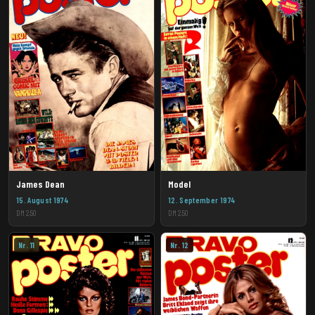
James Dean
Model
15. August 1974
12. September 1974
DM 2,50
DM 2,50
Nr. 11
Nr. 12