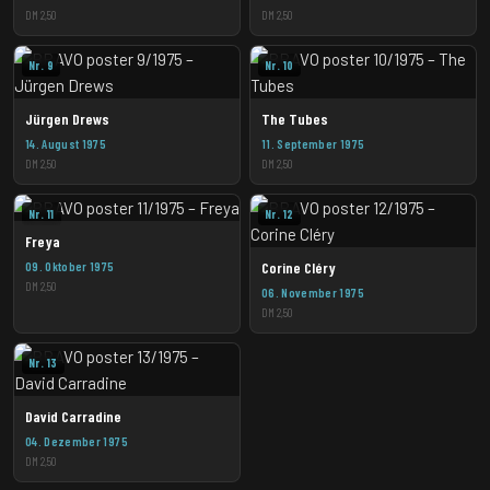
DM 2,50
DM 2,50
Nr. 9
Nr. 10
Jürgen Drews
The Tubes
14. August 1975
11. September 1975
DM 2,50
DM 2,50
Nr. 11
Nr. 12
Freya
09. Oktober 1975
Corine Cléry
DM 2,50
06. November 1975
DM 2,50
Nr. 13
David Carradine
04. Dezember 1975
DM 2,50