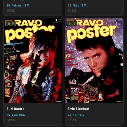
28. Februar 1974
28. März 1974
DM 2,20
DM 2,20
Nr. 5
Nr. 6
Suzi Quatro
Alvin Stardust
25. April 1974
23. Mai 1974
DM 2,20
DM 2,20