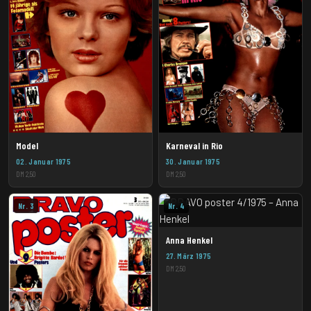
Model
Karneval in Rio
02. Januar 1975
30. Januar 1975
DM 2,50
DM 2,50
Nr. 3
Nr. 4
Anna Henkel
27. März 1975
DM 2,50