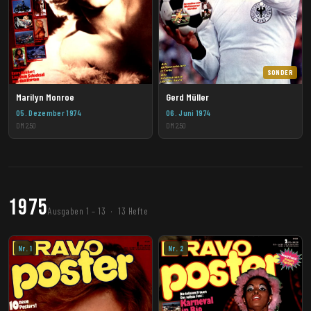
SONDER
Marilyn Monroe
Gerd Müller
05. Dezember 1974
06. Juni 1974
DM 2,50
DM 2,50
1975
Ausgaben 1 – 13 · 13 Hefte
Nr. 1
Nr. 2