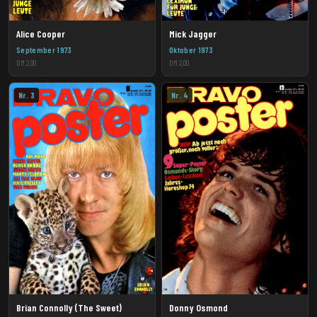
Alice Cooper
Mick Jagger
September 1973
Oktober 1973
DM 2,00
DM 2,00
Nr. 3
Nr. 4
Brian Connolly (The Sweet)
Donny Osmond