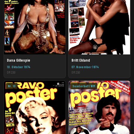
Dana Gillespie
Britt Ekland
10. Oktober 1974
07. November 1974
DM 2,50
DM 2,50
Nr. 13
Sonderheft WM