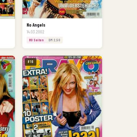
No Angels
14.03.2002
80 Seiten
DM 2,50
#16