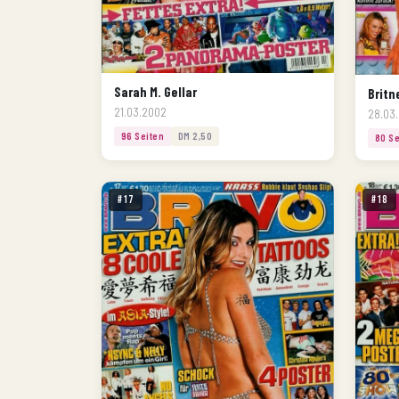
Sarah M. Gellar
Britn
21.03.2002
28.03
96 Seiten
DM 2,50
80 Se
#17
#18