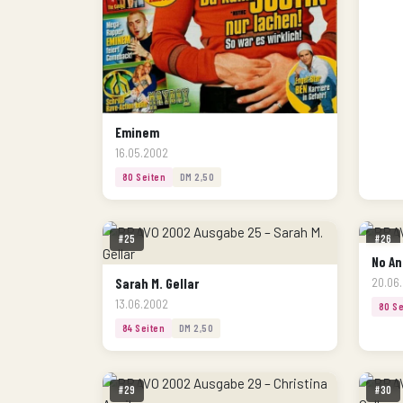
Eminem
16.05.2002
80 Seiten
DM 2,50
#25
#26
No An
Sarah M. Gellar
20.06
13.06.2002
80 Se
84 Seiten
DM 2,50
#29
#30