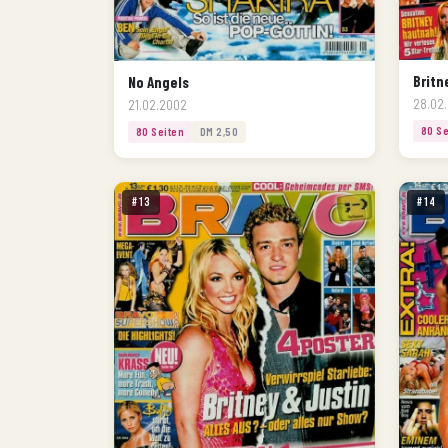
Britn
No Angels
28.02
21.02.2002
80 Se
80 Seiten
DM 2,50
#13
#14