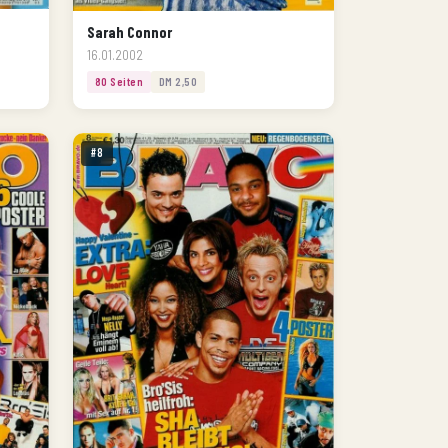
Sarah Connor
16.01.2002
80 Seiten
DM 2,50
#8