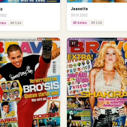
Jeanette
is
09.01.2002
.2002
80 Seiten
DM 2,50
iten
DM 2,50
#7