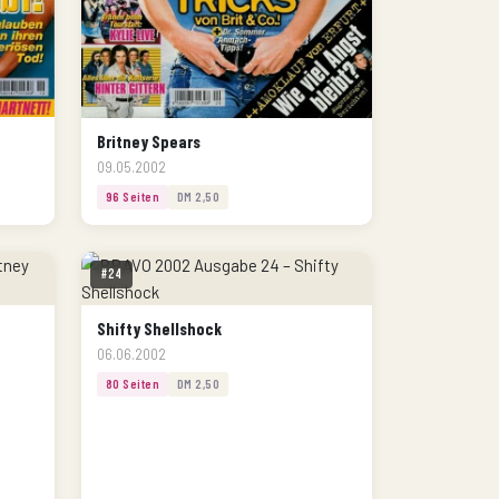
Britney Spears
09.05.2002
96 Seiten
DM 2,50
#24
Shifty Shellshock
06.06.2002
80 Seiten
DM 2,50