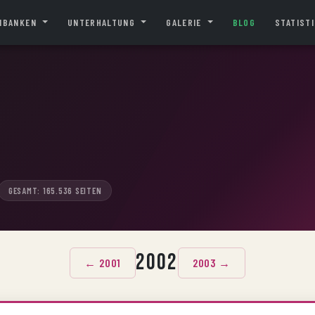
NBANKEN
UNTERHALTUNG
GALERIE
BLOG
STATIST
2
GESAMT: 165.536 SEITEN
2002
← 2001
2003 →