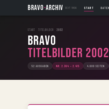
BRAVO
-
ARCHIV
START
DATE
SEIT 1956
START
›
TITELBILDER
›
2002
BRAVO
Titelbilder 200
52 AUSGABEN
NR. 2.364 – 2.415
4.600 SEITEN