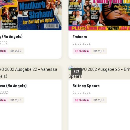
 (No Angels)
Eminem
.2002
02.05.2002
iten
DM 2,50
80 Seiten
DM 2,50
#23
sa (No Angels)
Britney Spears
.2002
30.05.2002
iten
DM 2,50
96 Seiten
DM 2,50