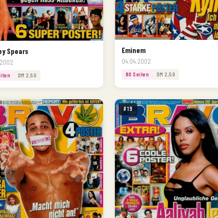
Eminem
ey Spears
04.04.2002
.2002
80 Seiten
DM 2,50
iten
DM 2,50
#19