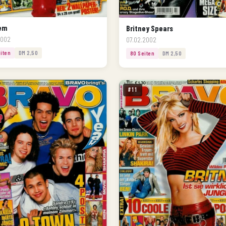
em
Britney Spears
2002
07.02.2002
iten
DM 2,50
80 Seiten
DM 2,50
#11