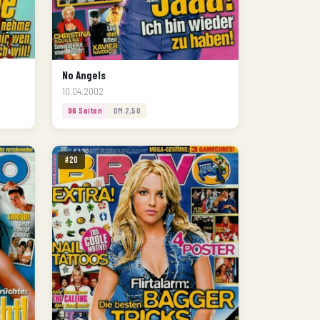
No Angels
10.04.2002
96 Seiten
DM 2,50
#20