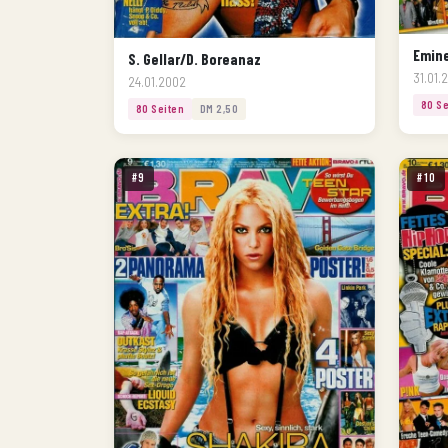
Emin
S. Gellar/D. Boreanaz
31.01.
24.01.2002
80 Se
80 Seiten
DM 2,50
#9
#10