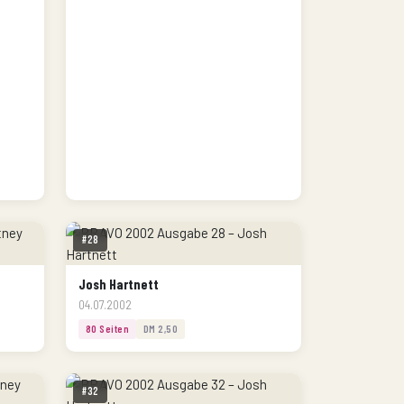
#28
Josh Hartnett
04.07.2002
80 Seiten
DM 2,50
#32