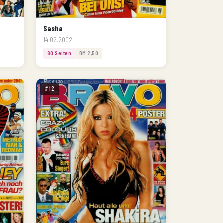
Sasha
14.02.2002
80 Seiten
DM 2,50
#12