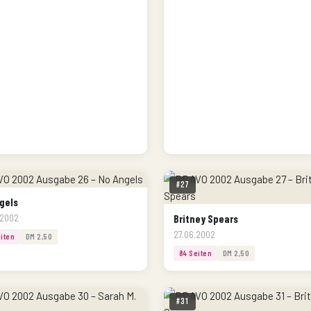
#27
gels
Britney Spears
.2002
27.06.2002
iten
DM 2,50
84 Seiten
DM 2,50
#31