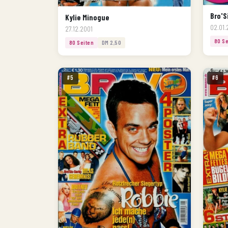
Bro'S
Kylie Minogue
02.01
27.12.2001
80 Se
80 Seiten
DM 2,50
#5
#6