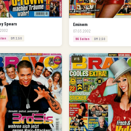
ey Spears
Eminem
.2002
07.03.2002
iten
DM 2,50
96 Seiten
DM 2,50
#15