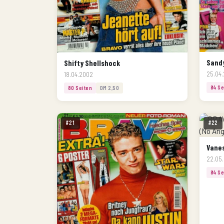
Sandy
Shifty Shellshock
25.04
18.04.2002
84 Se
80 Seiten
DM 2,50
#21
#22
Vanes
22.05
84 Se