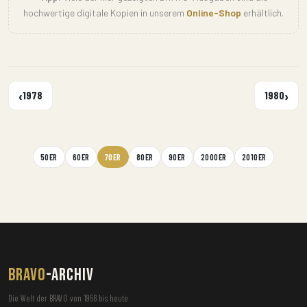
hochwertige digitale Kopien in unserem
Online-Shop
erhältlich.
‹
›
1978
1980
50ER
60ER
70ER
80ER
90ER
2000ER
2010ER
BRAVO
-ARCHIV
Die Welt der BRAVO von 1956 bis heute