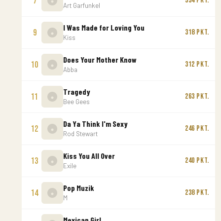
7
354 Pkt.
Art Garfunkel
I Was Made for Loving You
9
318 Pkt.
Kiss
Does Your Mother Know
10
312 Pkt.
Abba
Tragedy
11
263 Pkt.
Bee Gees
Da Ya Think I'm Sexy
12
246 Pkt.
Rod Stewart
Kiss You All Over
13
240 Pkt.
Exile
Pop Muzik
14
238 Pkt.
M
Mexican Girl