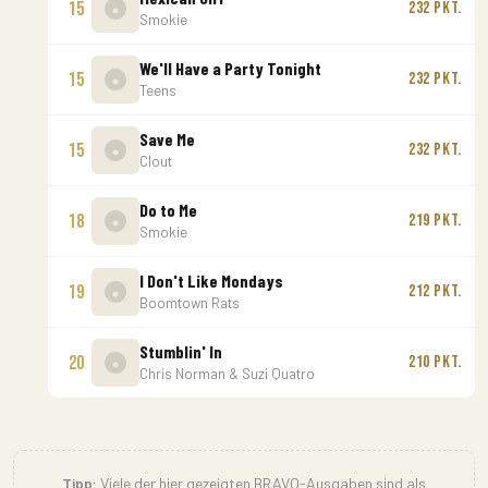
15
232 Pkt.
Smokie
We'll Have a Party Tonight
15
232 Pkt.
Teens
Save Me
15
232 Pkt.
Clout
Do to Me
18
219 Pkt.
Smokie
I Don't Like Mondays
19
212 Pkt.
Boomtown Rats
Stumblin' In
20
210 Pkt.
Chris Norman & Suzi Quatro
Tipp:
Viele der hier gezeigten BRAVO-Ausgaben sind als