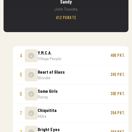
Sandy
John Travolta
412 Punkte
Y.M.C.A.
4
406 Pkt.
Village People
Heart of Glass
5
393 Pkt.
Blondie
Some Girls
6
382 Pkt.
Racey
Chiquitita
7
354 Pkt.
Abba
Bright Eyes