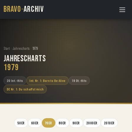
BRAVO
-
ARCHIV
Start
›
Jahrescharts
›
1979
Jahrescharts
1979
20 Int.-Hits
Int. Nr. 1: Born to Be Alive
19 Dt.-Hits
DE Nr. 1: Du schaffst mich
50ER
60ER
70ER
80ER
90ER
2000ER
2010ER