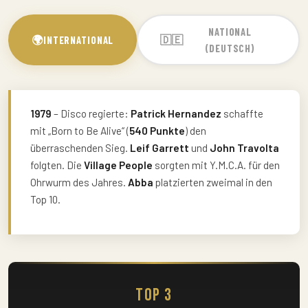
NATIONAL
🌍
🇩🇪
INTERNATIONAL
(DEUTSCH)
1979
– Disco regierte:
Patrick Hernandez
schaffte
mit „Born to Be Alive“ (
540 Punkte
) den
überraschenden Sieg.
Leif Garrett
und
John Travolta
folgten. Die
Village People
sorgten mit Y.M.C.A. für den
Ohrwurm des Jahres.
Abba
platzierten zweimal in den
Top 10.
Top 3