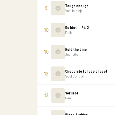
Tough enough
9
Vanilla Ninja
Du bist ... Pt. 2
10
Fe:lix
Hold the Line
10
Jeanette
Chocolate (Choco Choco)
12
Soul Control
Verliebt
13
Ben
Black & white