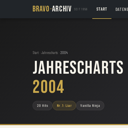
BRAVO
-
ARCHIV
START
DATEN
SEIT 1956
Start
›
Jahrescharts
›
2004
Jahrescharts
2004
20 Hits
Nr. 1: Liar
Vanilla Ninja