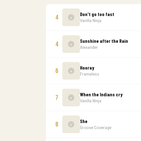
Don't go too fast
4
Vanilla Ninja
Sunshine after the Rain
4
Alexander
Hooray
6
Frameless
When the Indians cry
7
Vanilla Ninja
She
8
Groove Coverage