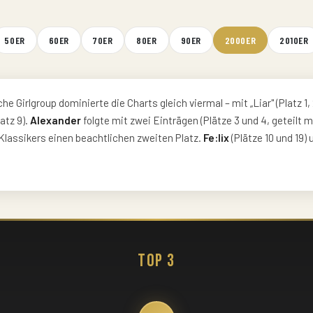
50ER
60ER
70ER
80ER
90ER
2000ER
2010ER
he Girlgroup dominierte die Charts gleich viermal – mit „Liar" (Platz 1,
atz 9).
Alexander
folgte mit zwei Einträgen (Plätze 3 und 4, geteilt mi
Klassikers einen beachtlichen zweiten Platz.
Fe:lix
(Plätze 10 und 19)
Top 3