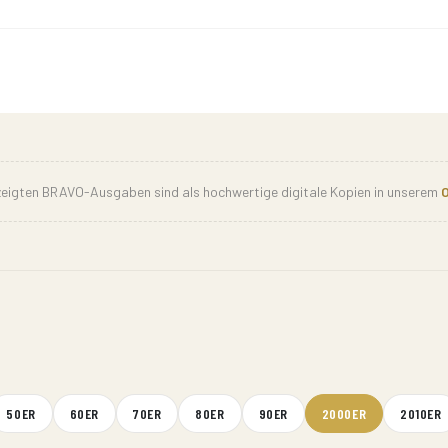
ezeigten BRAVO-Ausgaben sind als hochwertige digitale Kopien in unserem
O
50ER
60ER
70ER
80ER
90ER
2000ER
2010ER