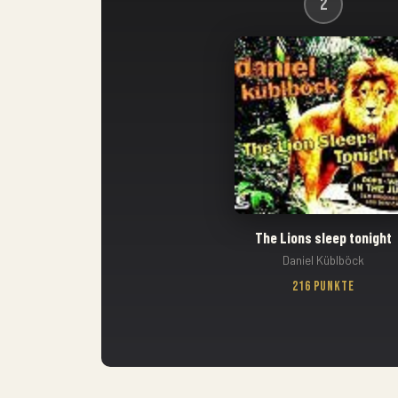
2
The Lions sleep tonight
Daniel Küblböck
216 Punkte