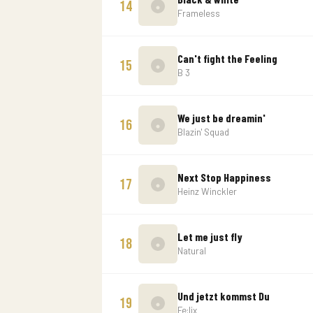
14
Frameless
Can't fight the Feeling
15
B 3
We just be dreamin'
16
Blazin' Squad
Next Stop Happiness
17
Heinz Winckler
Let me just fly
18
Natural
Und jetzt kommst Du
19
Fe:lix