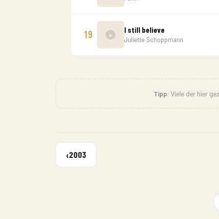
I still believe
19
Juliette Schoppmann
Tipp:
Viele der hier g
‹
2003