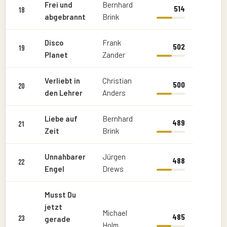
Frei und
Bernhard
514
18
abgebrannt
Brink
Disco
Frank
502
19
Planet
Zander
Verliebt in
Christian
500
20
den Lehrer
Anders
Liebe auf
Bernhard
489
21
Zeit
Brink
Unnahbarer
Jürgen
488
22
Engel
Drews
Musst Du
jetzt
Michael
485
23
gerade
Holm