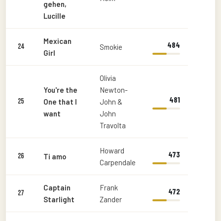
gehen,
Lucille
Mexican
484
24
Smokie
Girl
Olivia
You're the
Newton-
481
25
One that I
John &
want
John
Travolta
Howard
473
26
Ti amo
Carpendale
Captain
Frank
472
27
Starlight
Zander