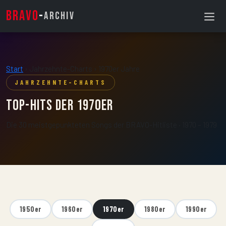
BRAVO
-
ARCHIV
Start
›
Jahrzehnte-Charts
›
1970er Jahre
JAHRZEHNTE-CHARTS
Top-Hits der
1970er
Die 30 meistgepunkteten Songs der BRAVO-Hitliste · 1970 – 1979
1950er
1960er
1970er
1980er
1990er