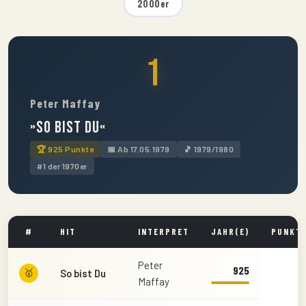
2000er
1
Peter Maffay
»So bist Du«
🏆 925 Punkte
📅 Ab 17.05.1979
🎵 1979/1980
#1 der 1970er
#
HIT
INTERPRET
JAHR(E)
PUNKT
Peter
925
🥇
So bist Du
Maffay