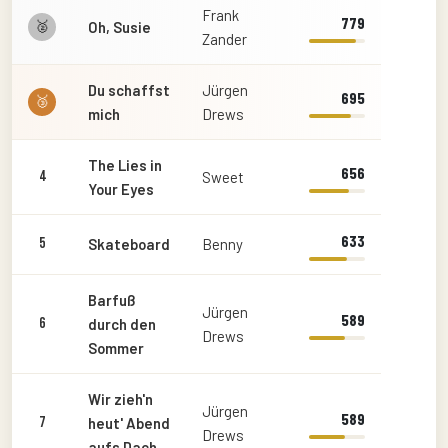
Frank
779
🥈
Oh, Susie
Zander
Du schaffst
Jürgen
695
🥉
mich
Drews
The Lies in
656
4
Sweet
Your Eyes
633
5
Skateboard
Benny
Barfuß
Jürgen
589
6
durch den
Drews
Sommer
Wir zieh'n
Jürgen
589
7
heut' Abend
Drews
aufs Dach