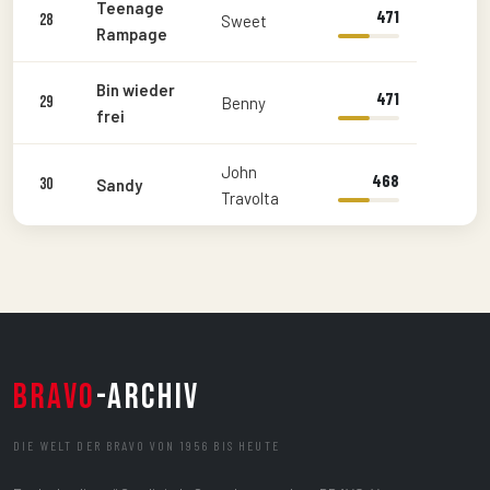
Teenage
471
28
Sweet
Rampage
Bin wieder
471
29
Benny
frei
John
468
30
Sandy
Travolta
BRAVO
-ARCHIV
DIE WELT DER BRAVO VON 1956 BIS HEUTE