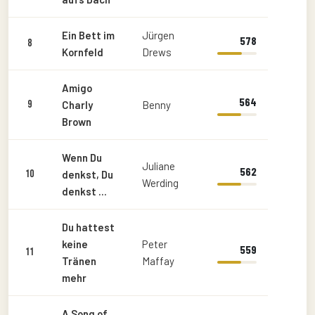
Ein Bett im
Jürgen
578
8
Kornfeld
Drews
Amigo
564
9
Charly
Benny
Brown
Wenn Du
Juliane
562
10
denkst, Du
Werding
denkst ...
Du hattest
keine
Peter
559
11
Tränen
Maffay
mehr
A Song of