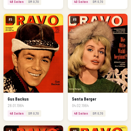
48 Seiten
DM 0,70
40 Seiten
DM 0,70
#5
#6
Gus Backus
Senta Berger
28.01.1964
04.02.1964
48 Seiten
DM 0,70
48 Seiten
DM 0,70