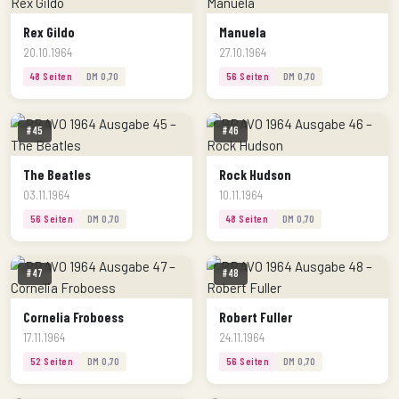
Rex Gildo
Manuela
20.10.1964
27.10.1964
48 Seiten
DM 0,70
56 Seiten
DM 0,70
#45
#46
The Beatles
Rock Hudson
03.11.1964
10.11.1964
56 Seiten
DM 0,70
48 Seiten
DM 0,70
#47
#48
Cornelia Froboess
Robert Fuller
17.11.1964
24.11.1964
52 Seiten
DM 0,70
56 Seiten
DM 0,70