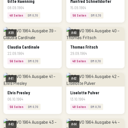
Gitte Haenning
Manfred Schnelldorfer
08.09.1964
15.09.1964
48 Seiten
DM 0,70
56 Seiten
DM 0,70
#39
#40
Claudia Cardinale
Thomas Fritsch
22.09.1964
29.09.1964
56 Seiten
DM 0,70
48 Seiten
DM 0,70
#41
#42
Elvis Presley
Liselotte Pulver
06.10.1964
13.10.1964
56 Seiten
DM 0,70
48 Seiten
DM 0,70
#43
#44