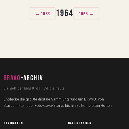
1964
← 1963
1965 →
BRAVO
-ARCHIV
Die Welt der BRAVO von 1956 bis heute
Entdecke die größte digitale Sammlung rund um BRAVO. Von
Starschnitten über Foto-Love-Storys bis hin zu kompletten Heften.
NAVIGATION
DATENBANKEN