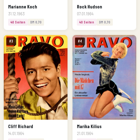
Marianne Koch
Rock Hudson
31.12.1963
07.01.1964
40 Seiten
DM 0,70
40 Seiten
DM 0,70
#3
#4
Cliff Richard
Marika Kilius
14.01.1964
21.01.1964