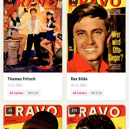
#7
#8
Thomas Fritsch
Rex Gildo
11.02.1964
18.02.1964
48 Seiten
DM 0,70
48 Seiten
DM 0,70
#9
#10