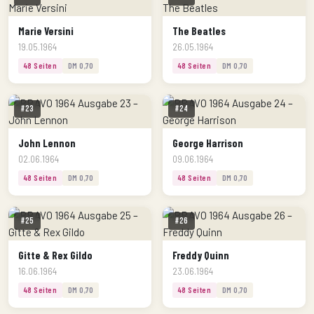
Marie Versini
The Beatles
19.05.1964
26.05.1964
48 Seiten
DM 0,70
48 Seiten
DM 0,70
#23
#24
John Lennon
George Harrison
02.06.1964
09.06.1964
48 Seiten
DM 0,70
48 Seiten
DM 0,70
#25
#26
Gitte & Rex Gildo
Freddy Quinn
16.06.1964
23.06.1964
48 Seiten
DM 0,70
48 Seiten
DM 0,70