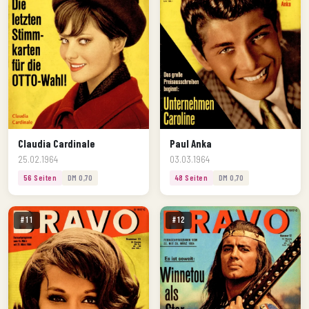
Claudia Cardinale
Paul Anka
25.02.1964
03.03.1964
56 Seiten
DM 0,70
48 Seiten
DM 0,70
#11
#12