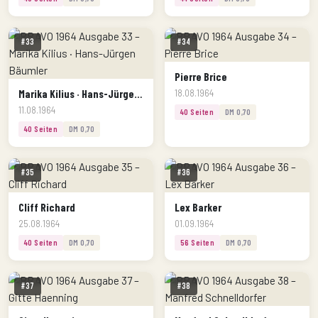
#33
#34
Pierre Brice
Marika Kilius · Hans-Jürgen Bäumler
18.08.1964
11.08.1964
40 Seiten
DM 0,70
40 Seiten
DM 0,70
#35
#36
Cliff Richard
Lex Barker
25.08.1964
01.09.1964
40 Seiten
DM 0,70
56 Seiten
DM 0,70
#37
#38