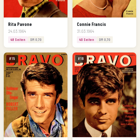
Rita Pavone
Connie Francis
24.03.1964
31.03.1964
48 Seiten
DM 0,70
40 Seiten
DM 0,70
#15
#16