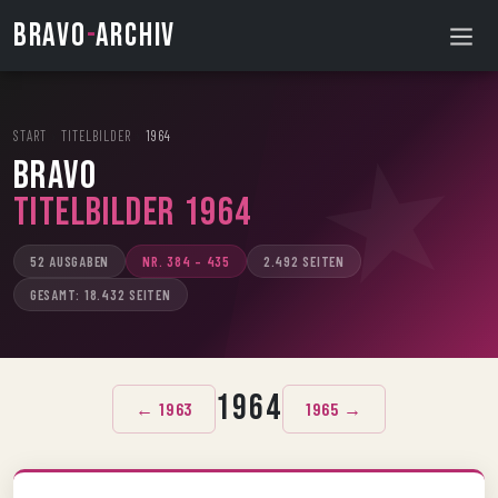
BRAVO
-
ARCHIV
START
›
TITELBILDER
›
1964
BRAVO
Titelbilder 1964
52 AUSGABEN
NR. 384 – 435
2.492 SEITEN
GESAMT: 18.432 SEITEN
1964
← 1963
1965 →