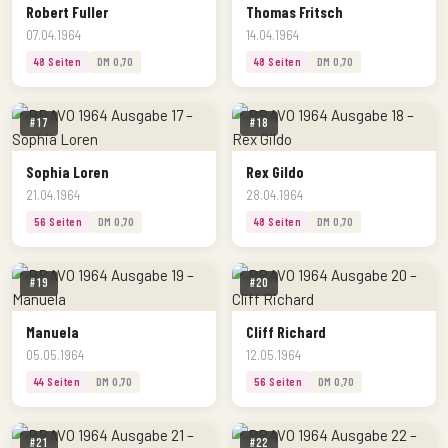
Robert Fuller
Thomas Fritsch
07.04.1964
14.04.1964
48 Seiten
DM 0,70
48 Seiten
DM 0,70
#17
#18
Sophia Loren
Rex Gildo
21.04.1964
28.04.1964
56 Seiten
DM 0,70
48 Seiten
DM 0,70
#19
#20
Manuela
Cliff Richard
05.05.1964
12.05.1964
44 Seiten
DM 0,70
56 Seiten
DM 0,70
#21
#22