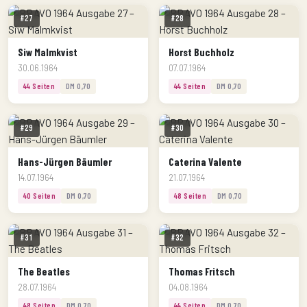
#27
#28
Siw Malmkvist
Horst Buchholz
30.06.1964
07.07.1964
44 Seiten
DM 0,70
44 Seiten
DM 0,70
#29
#30
Hans-Jürgen Bäumler
Caterina Valente
14.07.1964
21.07.1964
40 Seiten
DM 0,70
48 Seiten
DM 0,70
#31
#32
The Beatles
Thomas Fritsch
28.07.1964
04.08.1964
48 Seiten
DM 0,70
44 Seiten
DM 0,70