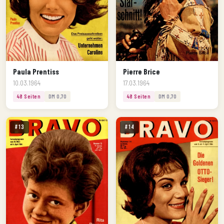
Paula Prentiss
Pierre Brice
10.03.1964
17.03.1964
48 Seiten
DM 0,70
48 Seiten
DM 0,70
#13
#14