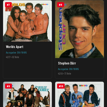
#7
#8
Worlds Apart
Ausgabe 39/1995
42 (7 × 6) Teile
Stephen Dürr
Ausgabe 39/1995
42 (6 × 7) Teile
#9
#10