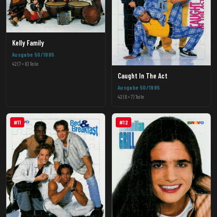
Kelly Family
Ausgabe 50/1995
42 (7 × 6) Teile
Caught In The Act
Ausgabe 50/1995
42 (6 × 7) Teile
#11
#12