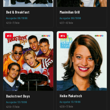
Maximilian Grill
Bed & Breakfast
Ausgabe 06/1996
Ausgabe 06/1996
42 (7 × 6) Teile
42 (6 × 7) Teile
#13
#14
Heike Makatsch
Backstreet Boys
Ausgabe 13/1996
Ausgabe 13/1996
42 (6 × 7) Teile
42 (6 × 7) Teile