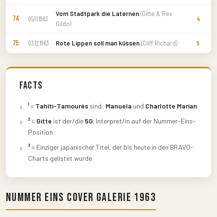
Vom Stadtpark die Laternen
(Gitte & Rex
74
05.11.1963
4
Gildo)
75
Rote Lippen soll man küssen
(Cliff Richard)
03.12.1963
5
Facts
¹
=
Tahiti-Tamourés
sind:
Manuela
und
Charlotte Marian
²
=
Gitte
ist der/die
50.
Interpret/in auf der Nummer-Eins-
Position
³
= Einziger japanischer Titel, der bis heute in den BRAVO-
Charts gelistet wurde
Nummer Eins Cover Galerie 1963