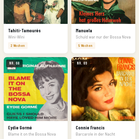
Tahiti-Tamourés
Manuela
Wini-Wini
Schuld war nur der Bossa Nova
2 Wochen
5 Wochen
Nr. 68
Nr. 69
Eydie Gormé
Connie Francis
Blame it on the Bossa Nova
Barcarole in der Nacht