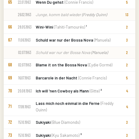
65
Wenn Du gehst
(Connie Francis)
22.01.1963
5
Junge, komm bald wieder
(Freddy Quinn)
26.02.1963
13
66
Wini-Wini
(Tahiti-Tamourés)
¹
28.05.1963
2
67
Schuld war nur der Bossa Nova
(Manuela)
11.06.1963
3
Schuld war nur der Bossa Nova
(Manuela)
02.07.1963
2
68
Blame it on the Bossa Nova
(Eydie Gormé)
02.07.1963
2
69
Barcarole in der Nacht
(Connie Francis)
16.07.1963
5
70
Ich will 'nen Cowboy als Mann
(Gitte)
²
20.08.1963
4
Lass mich noch einmal in die Ferne
(Freddy
71
17.09.1963
4
Quinn)
72
Sukiyaki
(Blue Diamonds)
15.10.1963
3
73
Sukiyaki
(Kyu Sakamoto)
³
15.10.1963
3