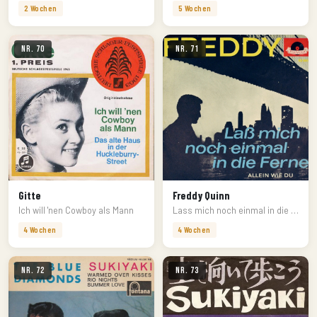
2 Wochen
5 Wochen
Nr. 70
Nr. 71
Gitte
Freddy Quinn
Ich will 'nen Cowboy als Mann
Lass mich noch einmal in die Ferne
4 Wochen
4 Wochen
Nr. 72
Nr. 73