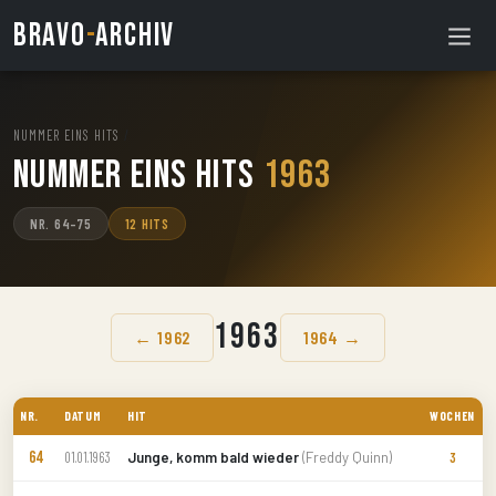
BRAVO
-
ARCHIV
NUMMER EINS HITS
/
Nummer Eins Hits
1963
NR. 64–75
12 HITS
1963
← 1962
1964 →
NR.
DATUM
HIT
WOCHEN
64
Junge, komm bald wieder
(Freddy Quinn)
01.01.1963
3