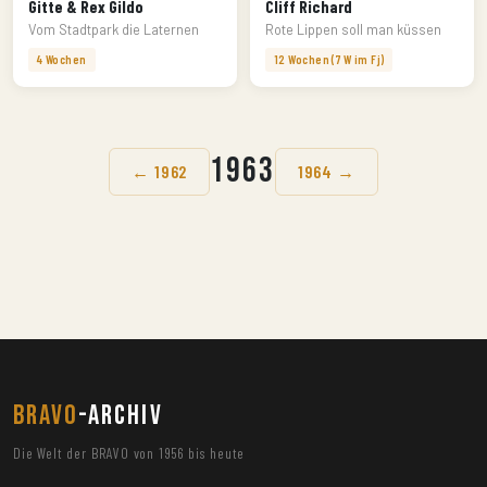
Gitte & Rex Gildo
Cliff Richard
Vom Stadtpark die Laternen
Rote Lippen soll man küssen
4 Wochen
12 Wochen (7 W im Fj)
1963
← 1962
1964 →
BRAVO
-ARCHIV
Die Welt der BRAVO von 1956 bis heute