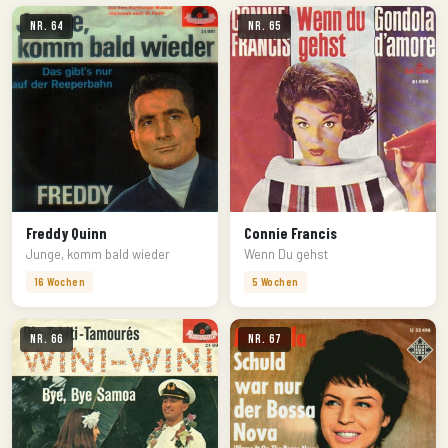
Nr. 64
Nr. 65
Freddy Quinn
Connie Francis
Junge, komm bald wieder
Wenn Du gehst
16 Wochen
5 Wochen
Nr. 66
Nr. 67