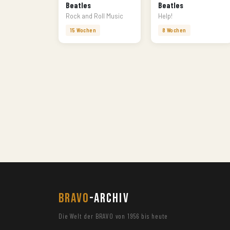
Beatles
Beatles
Rock and Roll Music
Help!
15 Wochen
8 Wochen
BRAVO
-ARCHIV
Die Welt der BRAVO von 1956 bis heute