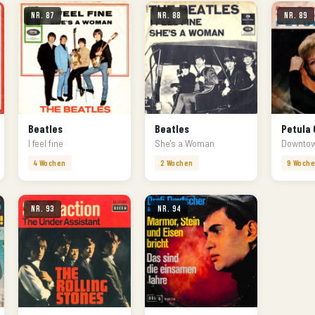
Nr. 87
Nr. 88
Nr. 89
Beatles
Beatles
Petula 
I feel fine
She's a Woman
4 Wochen
2 Wochen
9 Woch
Nr. 93
Nr. 94