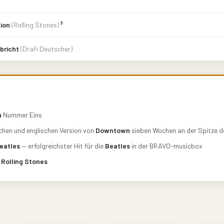
tion
(Rolling Stones)
³
 bricht
(Drafi Deutscher)
n
Nummer Eins
schen und englischen Version von
Downtown
sieben Wochen an der Spitze 
eatles
— erfolgreichster Hit für die
Beatles
in der BRAVO-musicbox
e
Rolling Stones