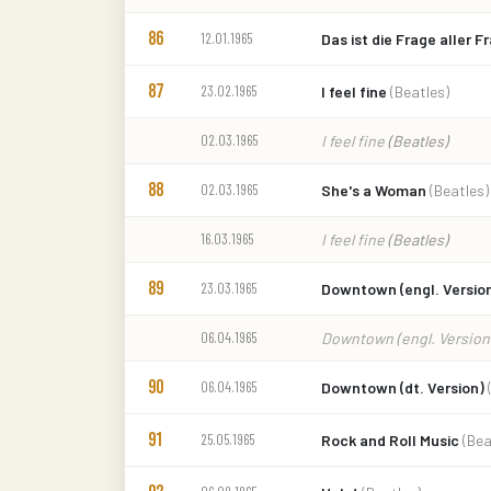
86
12.01.1965
Das ist die Frage aller 
87
23.02.1965
I feel fine
(Beatles)
02.03.1965
I feel fine
(Beatles)
88
02.03.1965
She's a Woman
(Beatles)
16.03.1965
I feel fine
(Beatles)
89
23.03.1965
Downtown (engl. Versio
06.04.1965
Downtown (engl. Version
90
06.04.1965
Downtown (dt. Version)
91
25.05.1965
Rock and Roll Music
(Bea