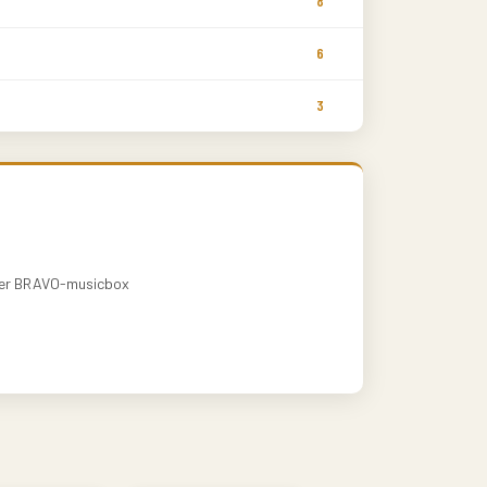
8
6
3
der BRAVO-musicbox