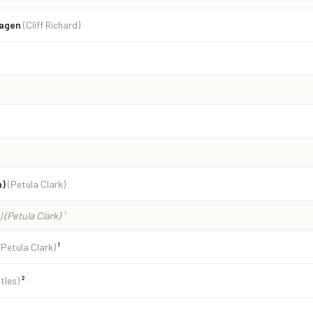
Fragen
(Cliff Richard)
n)
(Petula Clark)
)
(Petula Clark)
¹
(Petula Clark)
¹
tles)
²