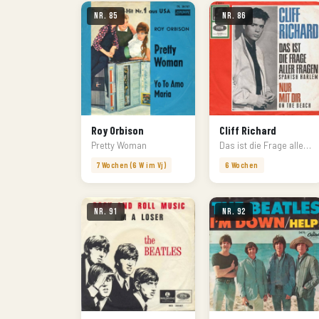
Nr. 85
Nr. 86
Roy Orbison
Cliff Richard
Pretty Woman
Das ist die Frage aller Fragen
7 Wochen (6 W im Vj)
6 Wochen
Nr. 91
Nr. 92