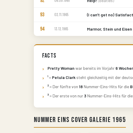
92
06.09.1965
Help!
(Beatles)
93
02.11.1965
(I can't get no) Satisfac
94
13.12.1965
Marmor, Stein und Eisen
Facts
Pretty Woman
war bereits im Vorjahr
6 Woche
¹
=
Petula Clark
steht gleichzeitig mit der deut
²
= Der fünfte von
18
Nummer-Eins-Hits für die
B
³
= Der erste von nur
3
Nummer-Eins-Hits für di
Nummer Eins Cover Galerie 1965