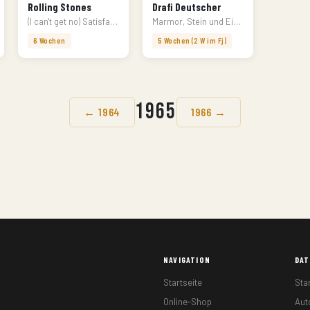
Rolling Stones
Drafi Deutscher
(I can't get no) Satisfaction
Marmor, Stein und Eisen bricht
6 Wochen
5 Wochen (2 W im Fj)
1965
← 1964
1966 →
NAVIGATION
DA
Startseite
Sta
Online-Shop
Au