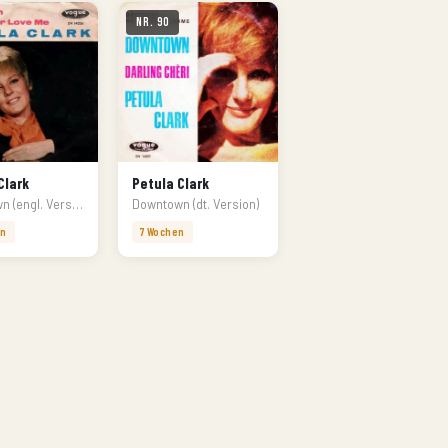
Nr. 90
Clark
Petula Clark
Downtown (engl. Version)
Downtown (dt. Version)
en
7 Wochen