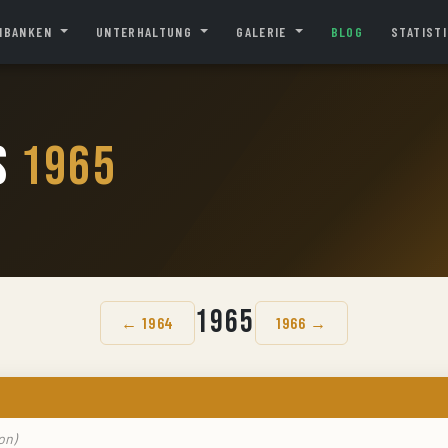
NBANKEN
UNTERHALTUNG
GALERIE
BLOG
STATIST
s
1965
1965
← 1964
1966 →
on)