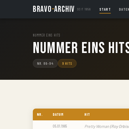
BRAVO
-
ARCHIV
START
DATE
SEIT 1956
NUMMER EINS HITS
/
Nummer Eins Hit
NR. 86–94
9 HITS
NR.
DATUM
HIT
05.01.1965
Pretty Woman
(Roy Orbis