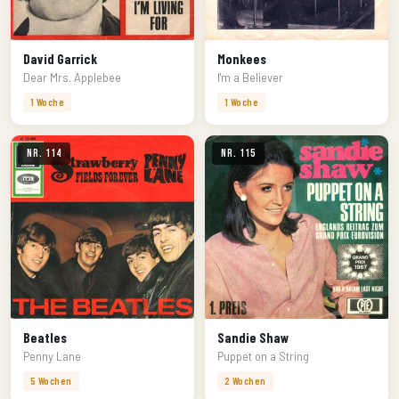
David Garrick
Monkees
Dear Mrs. Applebee
I'm a Believer
1 Woche
1 Woche
Nr. 114
Nr. 115
Beatles
Sandie Shaw
Penny Lane
Puppet on a String
5 Wochen
2 Wochen