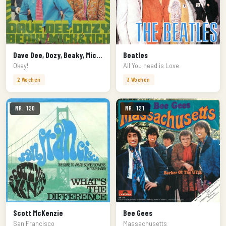
Dave Dee, Dozy, Beaky, Mick & Tich
Beatles
Okay!
All You need is Love
2 Wochen
3 Wochen
Nr. 120
Nr. 121
Scott McKenzie
Bee Gees
San Francisco
Massachusetts