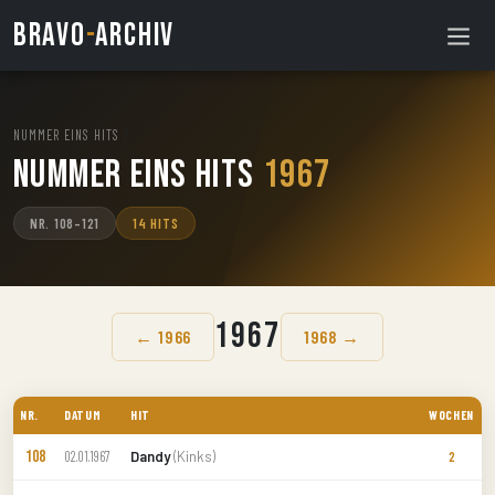
BRAVO
-
ARCHIV
NUMMER EINS HITS
/
Nummer Eins Hits
1967
NR. 108–121
14 HITS
1967
← 1966
1968 →
NR.
DATUM
HIT
WOCHEN
108
Dandy
(Kinks)
02.01.1967
2