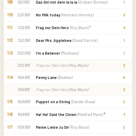
109
Das Girl mit dem la la la
(Graham Bonney)
16.01.1967
1
110
No Milk today
(Herman's Hermits)
23.01.1967
3
111
Frag nur Dein Herz
(Roy Black)
¹
13.02.1967
4
112
Dear Mrs. Applebee
(David Garrick)
13.03.1967
1
113
I'm a Believer
(Monkees)
20.03.1967
1
Frag nur Dein Herz
(Roy Black)
27.03.1967
2
114
Penny Lane
(Beatles)
10.04.1967
5
Frag nur Dein Herz
(Roy Black)
¹
15.05.1967
3
115
Puppet on a String
(Sandie Shaw)
05.06.1967
2
116
Ha! Ha! Said the Clown
(Manfred Mann)
²
19.06.1967
7
117
Meine Liebe zu Dir
(Roy Black)
07.08.1967
2