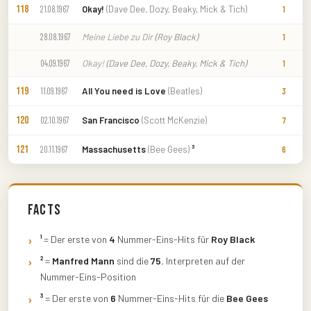
118
Okay!
(Dave Dee, Dozy, Beaky, Mick & Tich)
21.08.1967
1
Meine Liebe zu Dir
(Roy Black)
28.08.1967
1
Okay!
(Dave Dee, Dozy, Beaky, Mick & Tich)
04.09.1967
1
119
All You need is Love
(Beatles)
11.09.1967
3
120
San Francisco
(Scott McKenzie)
02.10.1967
7
121
Massachusetts
(Bee Gees)
³
20.11.1967
6
Facts
¹
= Der erste von
4
Nummer-Eins-Hits für
Roy Black
²
=
Manfred Mann
sind die
75.
Interpreten auf der
Nummer-Eins-Position
³
= Der erste von
6
Nummer-Eins-Hits für die
Bee Gees