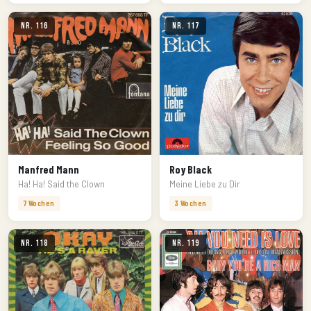
Nr. 116
Nr. 117
Manfred Mann
Roy Black
Ha! Ha! Said the Clown
Meine Liebe zu Dir
7 Wochen
3 Wochen
Nr. 118
Nr. 119