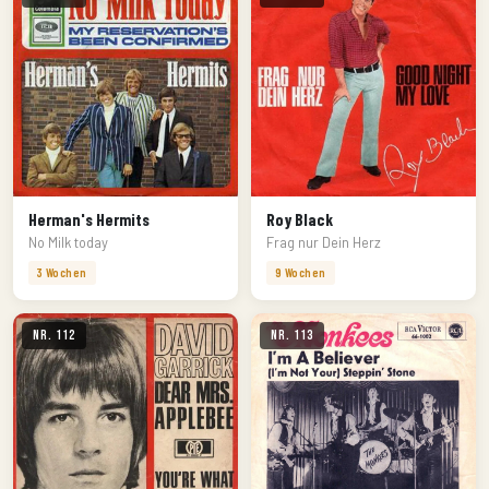
Herman's Hermits
Roy Black
No Milk today
Frag nur Dein Herz
3 Wochen
9 Wochen
Nr. 112
Nr. 113