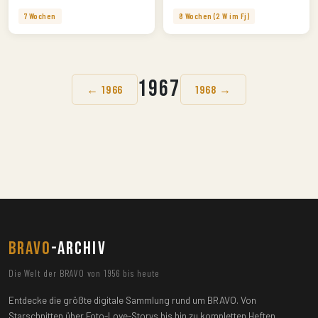
7 Wochen
8 Wochen (2 W im Fj)
1967
← 1966
1968 →
BRAVO
-ARCHIV
Die Welt der BRAVO von 1956 bis heute
Entdecke die größte digitale Sammlung rund um BRAVO. Von
Starschnitten über Foto-Love-Storys bis hin zu kompletten Heften.