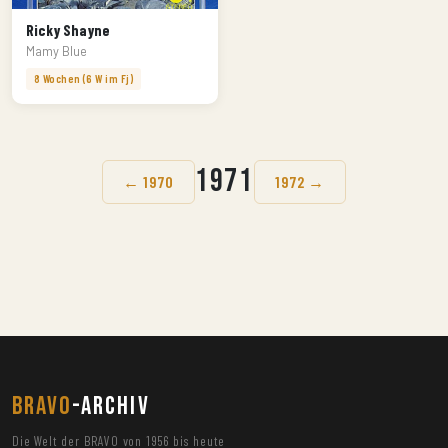
Ricky Shayne
Mamy Blue
8 Wochen (6 W im Fj)
1971
← 1970
1972 →
BRAVO
-ARCHIV
Die Welt der BRAVO von 1956 bis heute