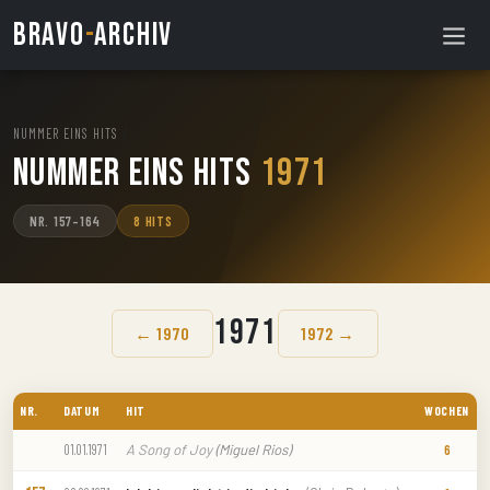
BRAVO
-
ARCHIV
NUMMER EINS HITS
/
Nummer Eins Hits
1971
NR. 157–164
8 HITS
1971
← 1970
1972 →
NR.
DATUM
HIT
WOCHEN
A Song of Joy
(Miguel Rios)
01.01.1971
6