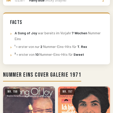
164
Mamy Blue
(Ricky Shayne)
13.12.1971
2
Facts
A Song of Joy
war bereits im Vorjahr
7 Wochen
Nummer
Eins
¹
= erster von nur
2
Nummer-Eins-Hits für
T. Rex
²
= erster von
10
Nummer-Eins-Hits für
Sweet
Nummer Eins Cover Galerie 1971
Nr. 156
Nr. 157