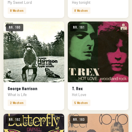
My Sweet Lord
Hey tonight
8 Wochen
8 Wochen
Nr. 160
Nr. 161
George Harrison
T. Rex
What is Life
Hot Love
2 Wochen
5 Wochen
Nr. 162
Nr. 163