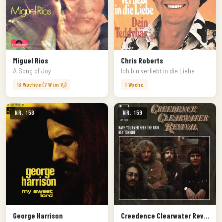
Miguel Rios
Chris Roberts
A Song of Joy
Ich bin verliebt in die Liebe
13 Wochen (7 W im Vj)
1 Woche
Nr. 158
Nr. 159
George Harrison
Creedence Clearwater Revival