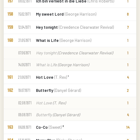
157
Ich bin verliebt in die Liebe
(Chris Roberts)
08.02.1971
1
158
My sweet Lord
(George Harrison)
15.02.1971
8
159
Hey tonight
(Creedence Clearwater Revival)
12.04.1971
7
160
What is Life
(George Harrison)
31.05.1971
1
Hey tonight
(Creedence Clearwater Revival)
07.06.1971
1
What is Life
(George Harrison)
14.06.1971
1
161
Hot Love
(T. Rex)
¹
21.06.1971
4
162
Butterfly
(Danyel Gérard)
19.07.1971
2
Hot Love
(T. Rex)
02.08.1971
1
Butterfly
(Danyel Gérard)
09.08.1971
4
163
Co-Co
(Sweet)
²
06.09.1971
14