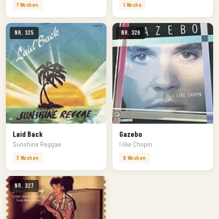
7 Wochen
1 Woche
Nr. 325
Nr. 326
Laid Back
Gazebo
Sunshine Reggae
I like Chopin
3 Wochen
6 Wochen
Nr. 327