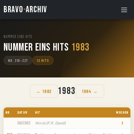
BRAVO
-
ARCHIV
NUMMER EINS HITS
/
Nummer Eins Hits
1983
NR. 316–327
12 HITS
1983
← 1982
1984 →
NR.
DATUM
HIT
WOCHEN
Words
(F.R. David)
06.01.1983
3