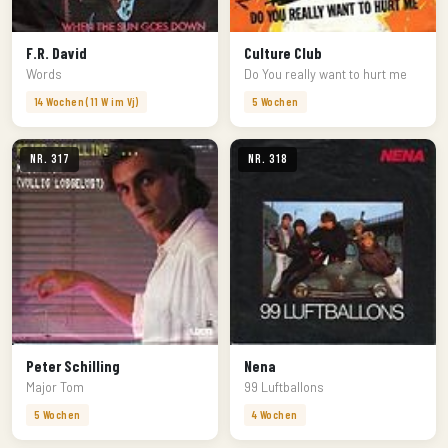
F.R. David
Culture Club
Words
Do You really want to hurt me
14 Wochen (11 W im Vj)
5 Wochen
Nr. 317
Nr. 318
Peter Schilling
Nena
Major Tom
99 Luftballons
5 Wochen
4 Wochen