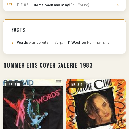
327
Come back and stay
(Paul Young)
15.12.1983
3
Facts
Words
war bereits im Vorjahr
11 Wochen
Nummer Eins
Nummer Eins Cover Galerie 1983
Nr. 315
Nr. 316