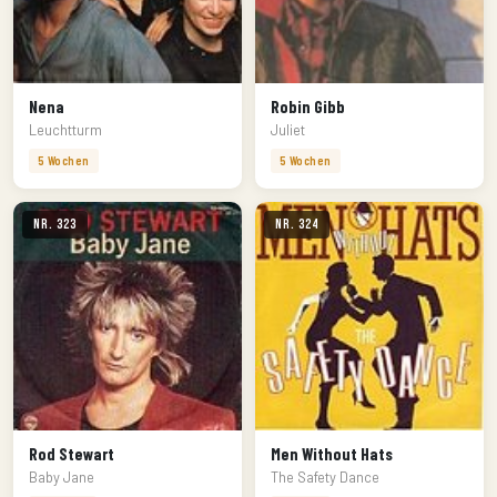
Nena
Robin Gibb
Leuchtturm
Juliet
5 Wochen
5 Wochen
Nr. 323
Nr. 324
Rod Stewart
Men Without Hats
Baby Jane
The Safety Dance