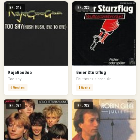
Nr. 319
Nr. 320
KajaGooGoo
Geier Sturzflug
Too shy
Bruttosozialprodukt
4 Wochen
1 Woche
Nr. 321
Nr. 322