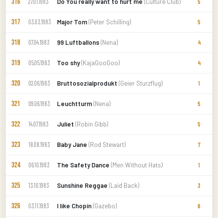
316
Do You really want to hurt me
(Culture Club)
27.01.1983
5
317
Major Tom
(Peter Schilling)
03.03.1983
5
318
99 Luftballons
(Nena)
07.04.1983
4
319
Too shy
(KajaGooGoo)
05.05.1983
4
320
Bruttosozialprodukt
(Geier Sturzflug)
02.06.1983
1
321
Leuchtturm
(Nena)
09.06.1983
5
322
Juliet
(Robin Gibb)
14.07.1983
5
323
Baby Jane
(Rod Stewart)
18.08.1983
7
324
The Safety Dance
(Men Without Hats)
06.10.1983
1
325
Sunshine Reggae
(Laid Back)
13.10.1983
3
326
I like Chopin
(Gazebo)
03.11.1983
6