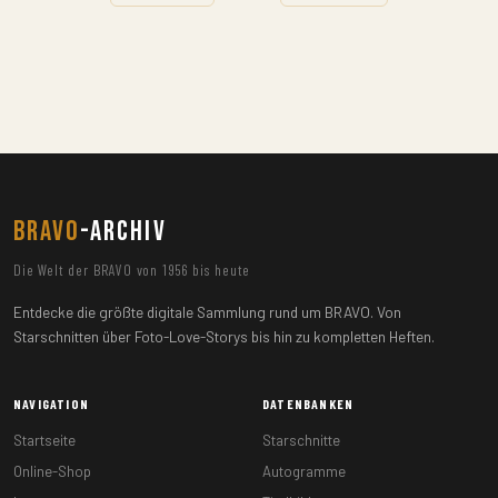
BRAVO
-ARCHIV
Die Welt der BRAVO von 1956 bis heute
Entdecke die größte digitale Sammlung rund um BRAVO. Von
Starschnitten über Foto-Love-Storys bis hin zu kompletten Heften.
NAVIGATION
DATENBANKEN
Startseite
Starschnitte
Online-Shop
Autogramme