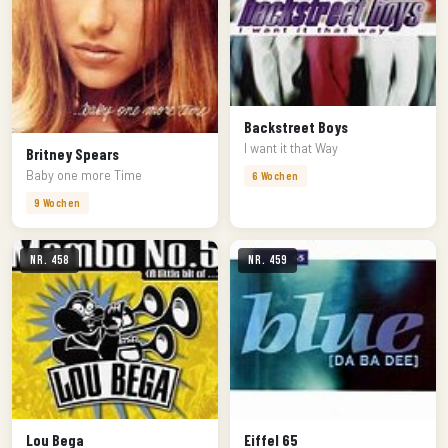
Backstreet Boys
I want it that Way
Britney Spears
Baby one more Time
6 Wochen
9 Wochen
Nr. 458
Nr. 459
Lou Bega
Eiffel 65