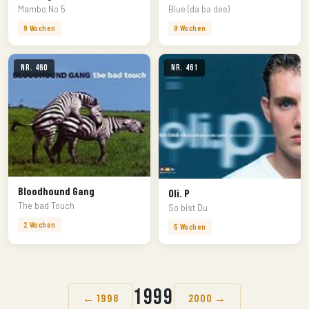
Mambo No 5
Blue (da ba dee)
9 Wochen
9 Wochen
Nr. 460
Nr. 461
Bloodhound Gang
Oli. P
The bad Touch
So bist Du
2 Wochen
5 Wochen
1999
← 1998
2000 →