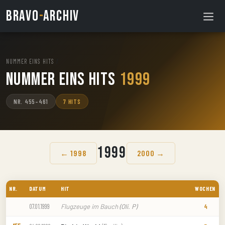
BRAVO
-
ARCHIV
NUMMER EINS HITS
/
Nummer Eins Hits
1999
NR. 455–461
7 HITS
1999
← 1998
2000 →
NR.
DATUM
HIT
WOCHEN
Flugzeuge im Bauch
(Oli. P)
07.01.1999
4