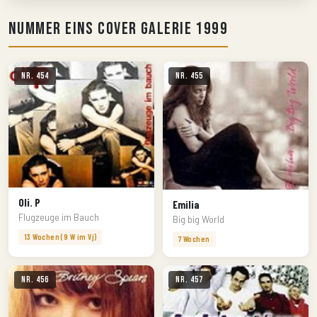
Nummer Eins Cover Galerie 1999
Nr. 454
Nr. 455
Oli. P
Emilia
Flugzeuge im Bauch
Big big World
13 Wochen (9 W im Vj)
7 Wochen
Nr. 456
Nr. 457