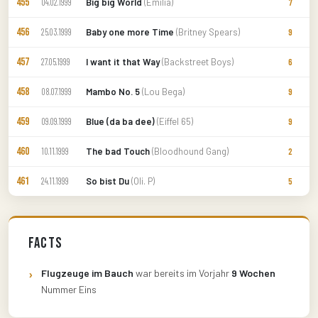
455
Big big World
(Emilia)
04.02.1999
7
456
Baby one more Time
(Britney Spears)
25.03.1999
9
457
I want it that Way
(Backstreet Boys)
27.05.1999
6
458
Mambo No. 5
(Lou Bega)
08.07.1999
9
459
Blue (da ba dee)
(Eiffel 65)
09.09.1999
9
460
The bad Touch
(Bloodhound Gang)
10.11.1999
2
461
So bist Du
(Oli. P)
24.11.1999
5
Facts
Flugzeuge im Bauch
war bereits im Vorjahr
9 Wochen
Nummer Eins