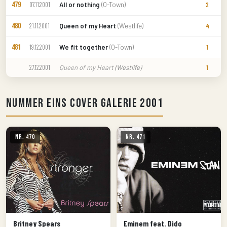
479
All or nothing
(O-Town)
07.11.2001
2
480
Queen of my Heart
(Westlife)
21.11.2001
4
481
We fit together
(O-Town)
19.12.2001
1
Queen of my Heart
(Westlife)
27.12.2001
1
Nummer Eins Cover Galerie 2001
Nr. 470
Nr. 471
Britney Spears
Eminem feat. Dido