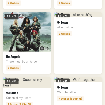
2 Wochen
8 Wochen
Nr. 478
Nr. 479
O-Town
All or nothing
2 Wochen
No Angels
There must be an Angel
2 Wochen
Nr. 480
Nr. 481
O-Town
We fit together
Westlife
Queen of my Heart
4 Wochen (3 W im Fj)
7 Wochen (2 W im Fj)