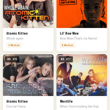
Atomic Kitten
Lil' Bow Wow
Whole again
Bow Wow (That's my Name)
2 Wochen
6 Wochen
Nr. 476
Nr. 477
Atomic Kitten
Westlife
Eternal Flame
When You're looking like that