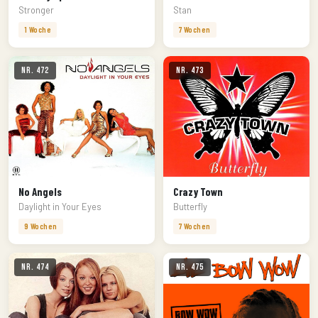
Stronger
Stan
1 Woche
7 Wochen
Nr. 472
Nr. 473
No Angels
Crazy Town
Daylight in Your Eyes
Butterfly
9 Wochen
7 Wochen
Nr. 474
Nr. 475