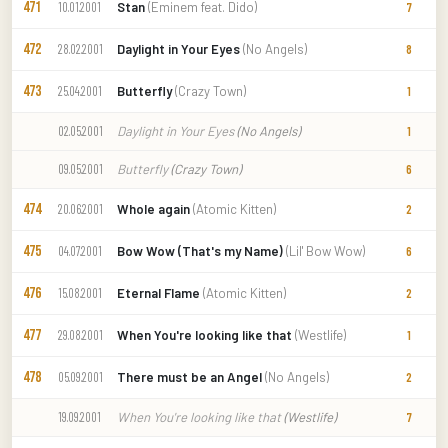
471
Stan
(Eminem feat. Dido)
10.01.2001
7
472
Daylight in Your Eyes
(No Angels)
28.02.2001
8
473
Butterfly
(Crazy Town)
25.04.2001
1
Daylight in Your Eyes
(No Angels)
02.05.2001
1
Butterfly
(Crazy Town)
09.05.2001
6
474
Whole again
(Atomic Kitten)
20.06.2001
2
475
Bow Wow (That's my Name)
(Lil' Bow Wow)
04.07.2001
6
476
Eternal Flame
(Atomic Kitten)
15.08.2001
2
477
When You're looking like that
(Westlife)
29.08.2001
1
478
There must be an Angel
(No Angels)
05.09.2001
2
When You're looking like that
(Westlife)
19.09.2001
7