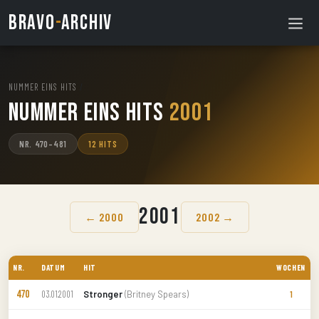
BRAVO
-
ARCHIV
NUMMER EINS HITS
/
Nummer Eins Hits
2001
NR. 470–481
12 HITS
2001
← 2000
2002 →
NR.
DATUM
HIT
WOCHEN
470
Stronger
(Britney Spears)
03.01.2001
1