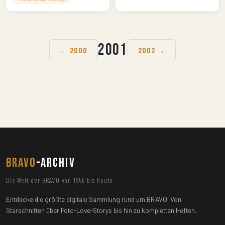
2001
← 2000
2002 →
BRAVO
-ARCHIV
Die Welt der BRAVO von 1956 bis heute
Entdecke die größte digitale Sammlung rund um BRAVO. Von
Starschnitten über Foto-Love-Storys bis hin zu kompletten Heften.